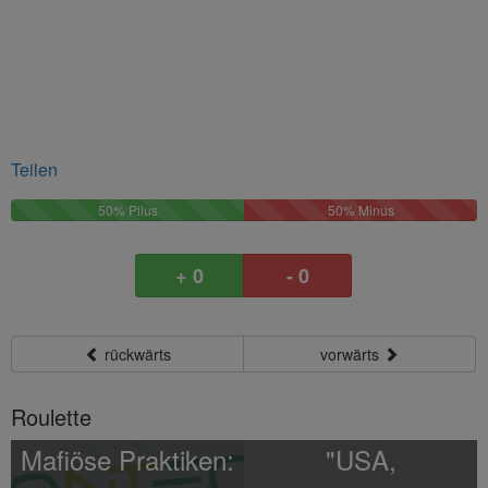
Teilen
50%
50%
50% Plius
50% Minus
Plus
Minus
+ 0
- 0
rückwärts
vorwärts
Roulette
Mafiöse Praktiken:
"USA,