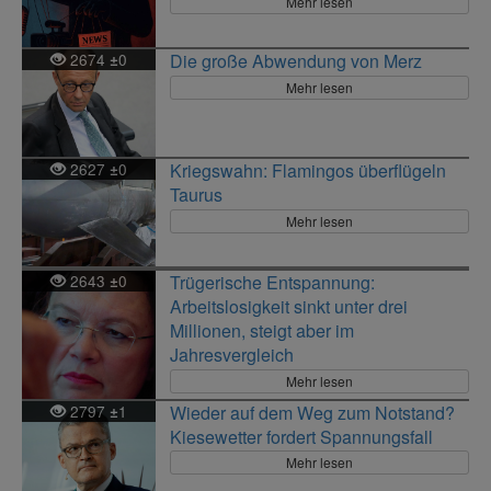
Mehr lesen
2674
0
Die große Abwendung von Merz
±
Mehr lesen
2627
0
Kriegswahn: Flamingos überflügeln
±
Taurus
Mehr lesen
2643
0
Trügerische Entspannung:
±
Arbeitslosigkeit sinkt unter drei
Millionen, steigt aber im
Jahresvergleich
Mehr lesen
2797
1
Wieder auf dem Weg zum Notstand?
±
Kiesewetter fordert Spannungsfall
Mehr lesen