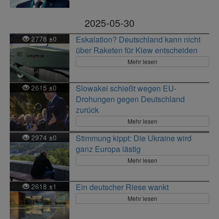
2025-05-30
2778
0
Eskalation? Deutschland kann nicht
±
über Raketen für Kiew entscheiden
Mehr lesen
2615
0
Slowakei schießt wegen EU-
±
Drohungen gegen Deutschland
zurück
Mehr lesen
2974
0
Stimmung kippt: Die Ukraine wird
±
ganz Europa lästig
Mehr lesen
2618
1
Ein deutscher Riese wankt
±
Mehr lesen