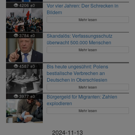
4206
0
Vor vier Jahren: Der Schrecken in
±
Bildern
Mehr lesen
3784
0
Skandalös: Verfassungsschutz
±
überwacht 500.000 Menschen
Mehr lesen
4587
0
Bis heute ungesühnt: Polens
±
bestialische Verbrechen an
Deutschen in Oberschlesien
Mehr lesen
3977
0
Bürgergeld für Migranten: Zahlen
±
explodieren
Mehr lesen
2024-11-13