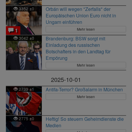
3352
0
Orbán will wegen "Zerfalls" der
±
Europäischen Union Euro nicht in
Ungarn einführen
Mehr lesen
1
3042
0
Brandenburg: BSW sorgt mit
±
Einladung des russischen
Botschafters in den Landtag für
Empörung
Mehr lesen
2025-10-01
2739
1
Antifa-Terror? Großalarm in München
±
Mehr lesen
2775
0
Heftig! So steuern Geheimdienste die
±
Medien