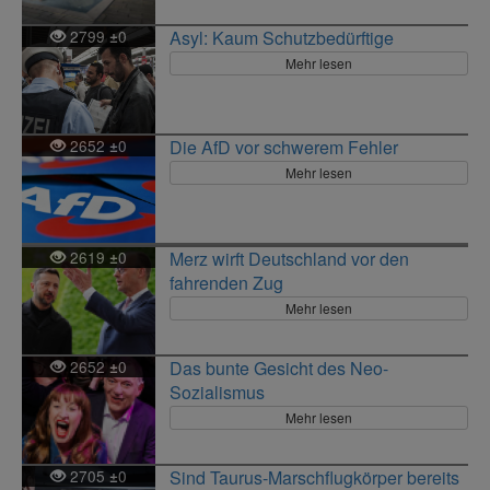
2799
0
Asyl: Kaum Schutzbedürftige
±
Mehr lesen
2652
0
Die AfD vor schwerem Fehler
±
Mehr lesen
2619
0
Merz wirft Deutschland vor den
±
fahrenden Zug
Mehr lesen
2652
0
Das bunte Gesicht des Neo-
±
Sozialismus
Mehr lesen
2705
0
Sind Taurus-Marschflugkörper bereits
±