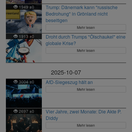
1949
0
Trump: Dänemark kann "russische
±
Bedrohung" in Grönland nicht
beseitigen
Mehr lesen
1913
0
Droht durch Trumps "Ölschaukel" eine
±
globale Krise?
Mehr lesen
2025-10-07
3004
0
AfD-Siegeszug hält an
±
Mehr lesen
2697
0
Vier Jahre, zwei Monate: Die Akte P.
±
Diddy
Mehr lesen