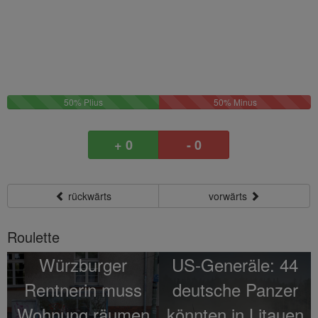
50%
50%
50% Plius
50% Minus
Plus
Minus
+ 0
- 0
rückwärts
vorwärts
Roulette
Würzburger
US-Generäle: 44
Rentnerin muss
deutsche Panzer
Wohnung räumen
könnten in Litauen