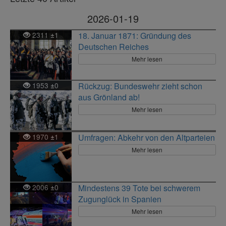
2026-01-19
2311
1
18. Januar 1871: Gründung des
±
Deutschen Reiches
Mehr lesen
1953
0
Rückzug: Bundeswehr zieht schon
±
aus Grönland ab!
Mehr lesen
1970
1
Umfragen: Abkehr von den Altparteien
±
Mehr lesen
2006
0
Mindestens 39 Tote bei schwerem
±
Zugunglück in Spanien
Mehr lesen