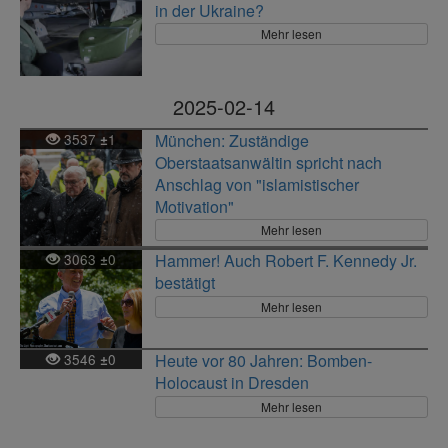
in der Ukraine?
Mehr lesen
2025-02-14
3537
1
München: Zuständige
±
Oberstaatsanwältin spricht nach
Anschlag von "islamistischer
Motivation"
Mehr lesen
3063
0
Hammer! Auch Robert F. Kennedy Jr.
±
bestätigt
Mehr lesen
3546
0
Heute vor 80 Jahren: Bomben-
±
Holocaust in Dresden
Mehr lesen