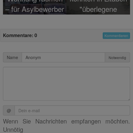
– für Asylbewerber
"überlegene
russische Armee"
besiegen
Kommentare: 0
Kommentieren
Name
Notwendig
@
Wenn Sie Nachrichten empfangen möchten.
Unnötig