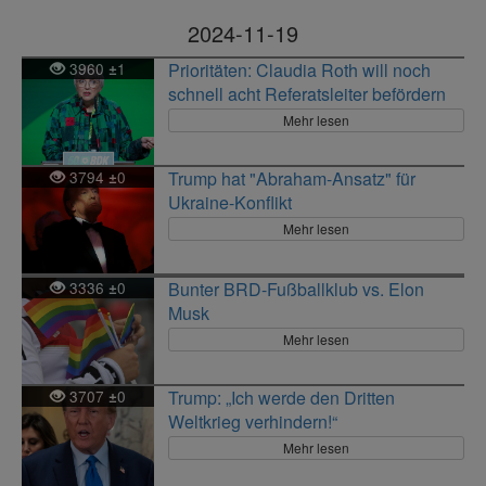
2024-11-19
3960
1
Prioritäten: Claudia Roth will noch
±
schnell acht Referatsleiter befördern
Mehr lesen
3794
0
Trump hat "Abraham-Ansatz" für
±
Ukraine-Konflikt
Mehr lesen
3336
0
Bunter BRD-Fußballklub vs. Elon
±
Musk
Mehr lesen
3707
0
Trump: „Ich werde den Dritten
±
Weltkrieg verhindern!“
Mehr lesen