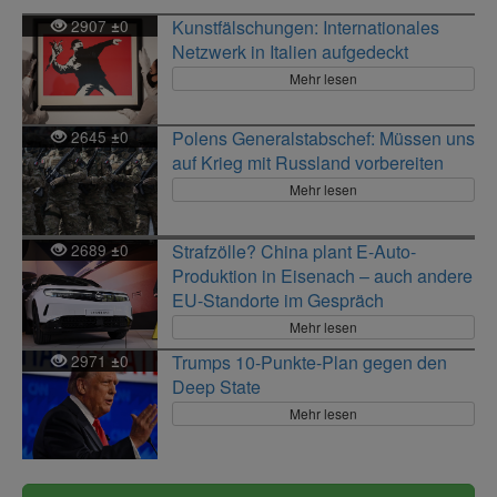
2907
0
Kunstfälschungen: Internationales
±
Netzwerk in Italien aufgedeckt
Mehr lesen
2645
0
Polens Generalstabschef: Müssen uns
±
auf Krieg mit Russland vorbereiten
Mehr lesen
2689
0
Strafzölle? China plant E-Auto-
±
Produktion in Eisenach – auch andere
EU-Standorte im Gespräch
Mehr lesen
2971
0
Trumps 10-Punkte-Plan gegen den
±
Deep State
Mehr lesen