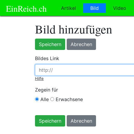
EinReich.ch
Artikel
Bild
Video
Bild hinzufügen
Speichern
Abrechen
Bildes Link
Hilfe
Zegein für
Alle
Erwachsene
Speichern
Abrechen