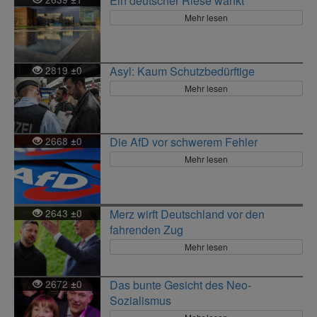
Ein deutscher Riese wankt
Mehr lesen
2819
0
Asyl: Kaum Schutzbedürftige
±
Mehr lesen
2668
0
Die AfD vor schwerem Fehler
±
Mehr lesen
2643
0
Merz wirft Deutschland vor den
±
fahrenden Zug
Mehr lesen
2672
0
Das bunte Gesicht des Neo-
±
Sozialismus