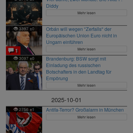
Diddy
Mehr lesen
3397
0
Orbán will wegen "Zerfalls" der
±
Europäischen Union Euro nicht in
Ungarn einführen
Mehr lesen
1
3097
0
Brandenburg: BSW sorgt mit
±
Einladung des russischen
Botschafters in den Landtag für
Empörung
Mehr lesen
2025-10-01
2756
1
Antifa-Terror? Großalarm in München
±
Mehr lesen