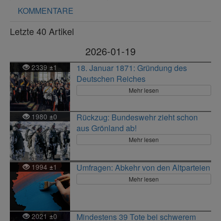
KOMMENTARE
Letzte 40 Artikel
2026-01-19
2339
1
18. Januar 1871: Gründung des
±
Deutschen Reiches
Mehr lesen
1980
0
Rückzug: Bundeswehr zieht schon
±
aus Grönland ab!
Mehr lesen
1994
1
Umfragen: Abkehr von den Altparteien
±
Mehr lesen
2021
0
Mindestens 39 Tote bei schwerem
±