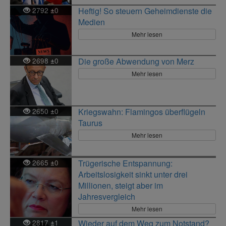
2792
0
Heftig! So steuern Geheimdienste die
±
Medien
Mehr lesen
2698
0
Die große Abwendung von Merz
±
Mehr lesen
2650
0
Kriegswahn: Flamingos überflügeln
±
Taurus
Mehr lesen
2665
0
Trügerische Entspannung:
±
Arbeitslosigkeit sinkt unter drei
Millionen, steigt aber im
Jahresvergleich
Mehr lesen
2817
1
Wieder auf dem Weg zum Notstand?
±