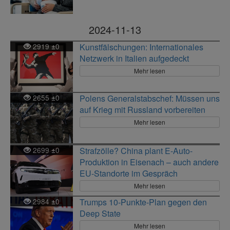
2024-11-13
2919
0
Kunstfälschungen: Internationales
±
Netzwerk in Italien aufgedeckt
Mehr lesen
2655
0
Polens Generalstabschef: Müssen uns
±
auf Krieg mit Russland vorbereiten
Mehr lesen
2699
0
Strafzölle? China plant E-Auto-
±
Produktion in Eisenach – auch andere
EU-Standorte im Gespräch
Mehr lesen
2984
0
Trumps 10-Punkte-Plan gegen den
±
Deep State
Mehr lesen