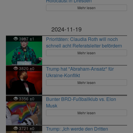
Holocaust in Dresden
Mehr lesen
2024-11-19
3987
1
Prioritäten: Claudia Roth will noch
±
schnell acht Referatsleiter befördern
Mehr lesen
3820
0
Trump hat "Abraham-Ansatz" für
±
Ukraine-Konflikt
Mehr lesen
3356
0
Bunter BRD-Fußballklub vs. Elon
±
Musk
Mehr lesen
3721
0
Trump: „Ich werde den Dritten
±