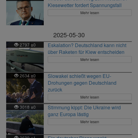
Kiesewetter fordert Spannungsfall
Mehr lesen
2025-05-30
2797
0
Eskalation? Deutschland kann nicht
±
über Raketen für Kiew entscheiden
Mehr lesen
2634
0
Slowakei schießt wegen EU-
±
Drohungen gegen Deutschland
zurück
Mehr lesen
3018
0
Stimmung kippt: Die Ukraine wird
±
ganz Europa lästig
Mehr lesen
2639
1
±