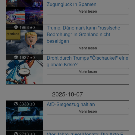
Zugunglück in Spanien
Mehr lesen
1968
0
Trump: Dänemark kann "russische
±
Bedrohung" in Grönland nicht
beseitigen
Mehr lesen
1937
0
Droht durch Trumps "Ölschaukel" eine
±
globale Krise?
Mehr lesen
2025-10-07
3030
0
AfD-Siegeszug hält an
±
Mehr lesen
2713
0
Vier Jahre, zwei Monate: Die Akte P.
±