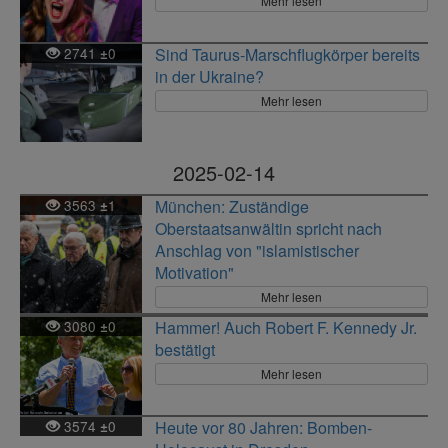
Mehr lesen
2741
0
Sind Taurus-Marschflugkörper bereits
±
in der Ukraine?
Mehr lesen
2025-02-14
3563
1
München: Zuständige
±
Oberstaatsanwältin spricht nach
Anschlag von "islamistischer
Motivation"
Mehr lesen
3080
0
Hammer! Auch Robert F. Kennedy Jr.
±
bestätigt
Mehr lesen
3574
0
Heute vor 80 Jahren: Bomben-
±