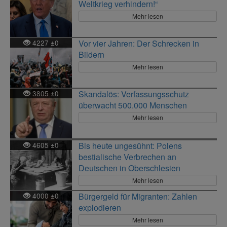
Weltkrieg verhindern!“
Mehr lesen
4227
0
Vor vier Jahren: Der Schrecken in
±
Bildern
Mehr lesen
3805
0
Skandalös: Verfassungsschutz
±
überwacht 500.000 Menschen
Mehr lesen
4605
0
Bis heute ungesühnt: Polens
±
bestialische Verbrechen an
Deutschen in Oberschlesien
Mehr lesen
4000
0
Bürgergeld für Migranten: Zahlen
±
explodieren
Mehr lesen