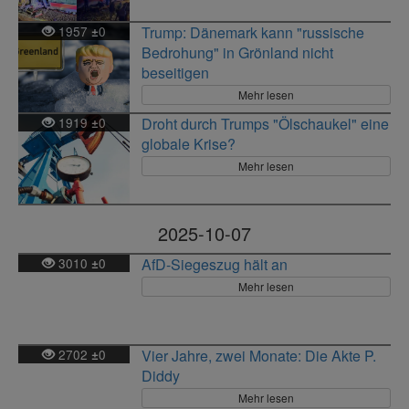
1957
0
Trump: Dänemark kann "russische
±
Bedrohung" in Grönland nicht
beseitigen
Mehr lesen
1919
0
Droht durch Trumps "Ölschaukel" eine
±
globale Krise?
Mehr lesen
2025-10-07
3010
0
AfD-Siegeszug hält an
±
Mehr lesen
2702
0
Vier Jahre, zwei Monate: Die Akte P.
±
Diddy
Mehr lesen