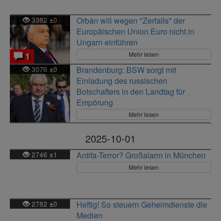
3382
0
Orbán will wegen "Zerfalls" der
±
Europäischen Union Euro nicht in
Ungarn einführen
Mehr lesen
1
3076
0
Brandenburg: BSW sorgt mit
±
Einladung des russischen
Botschafters in den Landtag für
Empörung
Mehr lesen
2025-10-01
2746
1
Antifa-Terror? Großalarm in München
±
Mehr lesen
2782
0
Heftig! So steuern Geheimdienste die
±
Medien