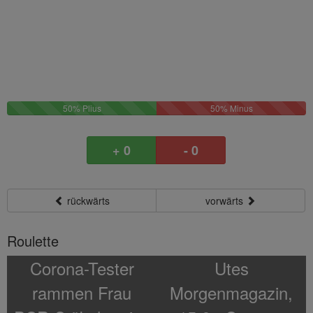
50%
50%
50% Plius
50% Minus
Plus
Minus
+ 0
- 0
rückwärts
vorwärts
Roulette
Corona-Tester
Utes
rammen Frau
Morgenmagazin,