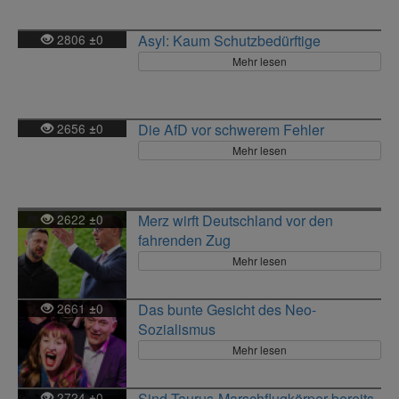
2806
0
Asyl: Kaum Schutzbedürftige
±
Mehr lesen
2656
0
Die AfD vor schwerem Fehler
±
Mehr lesen
2622
0
Merz wirft Deutschland vor den
±
fahrenden Zug
Mehr lesen
2661
0
Das bunte Gesicht des Neo-
±
Sozialismus
Mehr lesen
2724
0
Sind Taurus-Marschflugkörper bereits
±