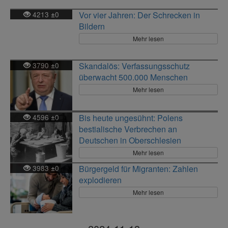
4213
0
Vor vier Jahren: Der Schrecken in
±
Bildern
Mehr lesen
3790
0
Skandalös: Verfassungsschutz
±
überwacht 500.000 Menschen
Mehr lesen
4596
0
Bis heute ungesühnt: Polens
±
bestialische Verbrechen an
Deutschen in Oberschlesien
Mehr lesen
3983
0
Bürgergeld für Migranten: Zahlen
±
explodieren
Mehr lesen