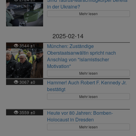
in der Ukraine?
Mehr lesen
2025-02-14
3544
1
München: Zuständige
±
Oberstaatsanwältin spricht nach
Anschlag von "islamistischer
Motivation"
Mehr lesen
3067
0
Hammer! Auch Robert F. Kennedy Jr.
±
bestätigt
Mehr lesen
3559
0
Heute vor 80 Jahren: Bomben-
±
Holocaust in Dresden
Mehr lesen