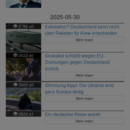
2025-05-30
2784
0
Eskalation? Deutschland kann nicht
±
über Raketen für Kiew entscheiden
Mehr lesen
2622
0
Slowakei schießt wegen EU-
±
Drohungen gegen Deutschland
zurück
Mehr lesen
3005
0
Stimmung kippt: Die Ukraine wird
±
ganz Europa lästig
Mehr lesen
2624
1
Ein deutscher Riese wankt
±
Mehr lesen