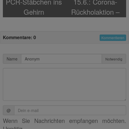
PCR-Stäbchen ins
15.6.: Corona-
Gehirn
Rückholaktion –
Urlauber müssen
zahlen!
Kommentare: 0
Kommentieren
Name
Notwendig
@
Wenn Sie Nachrichten empfangen möchten.
Unnötig