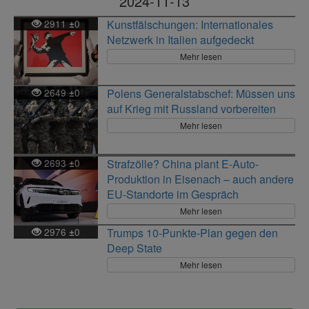
2024-11-13
2911
0
Kunstfälschungen: Internationales
±
Netzwerk in Italien aufgedeckt
Mehr lesen
2649
0
Polens Generalstabschef: Müssen uns
±
auf Krieg mit Russland vorbereiten
Mehr lesen
2693
0
Strafzölle? China plant E-Auto-
±
Produktion in Eisenach – auch andere
EU-Standorte im Gespräch
Mehr lesen
2976
0
Trumps 10-Punkte-Plan gegen den
±
Deep State
Mehr lesen