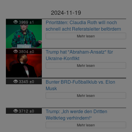
2024-11-19
3969
1
Prioritäten: Claudia Roth will noch
±
schnell acht Referatsleiter befördern
Mehr lesen
3804
0
Trump hat "Abraham-Ansatz" für
±
Ukraine-Konflikt
Mehr lesen
3345
0
Bunter BRD-Fußballklub vs. Elon
±
Musk
Mehr lesen
3712
0
Trump: „Ich werde den Dritten
±
Weltkrieg verhindern!“
Mehr lesen