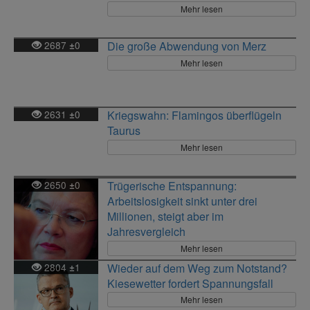
Mehr lesen
2687
0
Die große Abwendung von Merz
±
Mehr lesen
2631
0
Kriegswahn: Flamingos überflügeln
±
Taurus
Mehr lesen
2650
0
Trügerische Entspannung:
±
Arbeitslosigkeit sinkt unter drei
Millionen, steigt aber im
Jahresvergleich
Mehr lesen
2804
1
Wieder auf dem Weg zum Notstand?
±
Kiesewetter fordert Spannungsfall
Mehr lesen