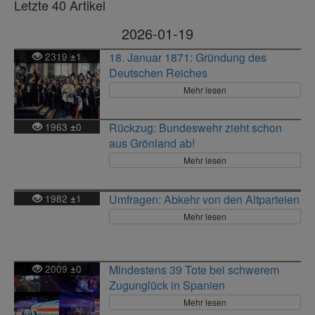
Letzte 40 Artikel
2026-01-19
2319
1
18. Januar 1871: Gründung des
±
Deutschen Reiches
Mehr lesen
1963
0
Rückzug: Bundeswehr zieht schon
±
aus Grönland ab!
Mehr lesen
1982
1
Umfragen: Abkehr von den Altparteien
±
Mehr lesen
2009
0
Mindestens 39 Tote bei schwerem
±
Zugunglück in Spanien
Mehr lesen