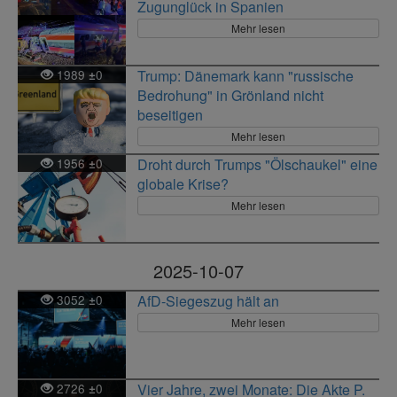
Zugunglück in Spanien
Mehr lesen
1989
0
Trump: Dänemark kann "russische
±
Bedrohung" in Grönland nicht
beseitigen
Mehr lesen
1956
0
Droht durch Trumps "Ölschaukel" eine
±
globale Krise?
Mehr lesen
2025-10-07
3052
0
AfD-Siegeszug hält an
±
Mehr lesen
2726
0
Vier Jahre, zwei Monate: Die Akte P.
±