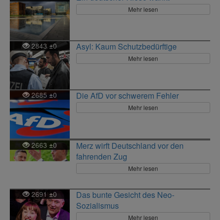
Mehr lesen
2843
0
Asyl: Kaum Schutzbedürftige
±
Mehr lesen
2685
0
Die AfD vor schwerem Fehler
±
Mehr lesen
2663
0
Merz wirft Deutschland vor den
±
fahrenden Zug
Mehr lesen
2691
0
Das bunte Gesicht des Neo-
±
Sozialismus
Mehr lesen