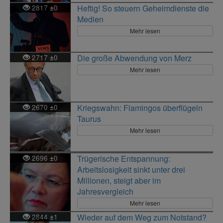
2817
0
Heftig! So steuern Geheimdienste die
±
Medien
Mehr lesen
2717
0
Die große Abwendung von Merz
±
Mehr lesen
2670
0
Kriegswahn: Flamingos überflügeln
±
Taurus
Mehr lesen
2696
0
Trügerische Entspannung:
±
Arbeitslosigkeit sinkt unter drei
Millionen, steigt aber im
Jahresvergleich
Mehr lesen
2844
1
Wieder auf dem Weg zum Notstand?
±