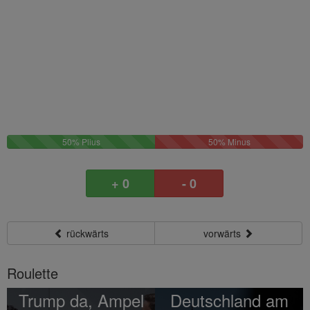
50%
50%
50% Plius
50% Minus
Plus
Minus
+ 0
- 0
rückwärts
vorwärts
Roulette
Trump da, Ampel
Deutschland am