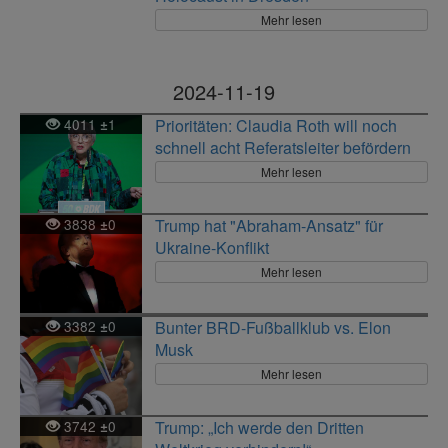
Mehr lesen
2024-11-19
4011
1
Prioritäten: Claudia Roth will noch
±
schnell acht Referatsleiter befördern
Mehr lesen
3838
0
Trump hat "Abraham-Ansatz" für
±
Ukraine-Konflikt
Mehr lesen
3382
0
Bunter BRD-Fußballklub vs. Elon
±
Musk
Mehr lesen
3742
0
Trump: „Ich werde den Dritten
±