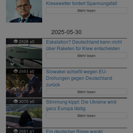
Kiesewetter fordert Spannungsfall
Mehr lesen
2025-05-30
2828
0
Eskalation? Deutschland kann nicht
±
über Raketen für Kiew entscheiden
Mehr lesen
2661
0
Slowakei schießt wegen EU-
±
Drohungen gegen Deutschland
zurück
Mehr lesen
3070
0
Stimmung kippt: Die Ukraine wird
±
ganz Europa lästig
Mehr lesen
2661
1
Ein deutscher Riese wankt
±