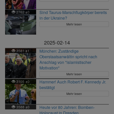
2762
0
Sind Taurus-Marschflugkörper bereits
±
in der Ukraine?
Mehr lesen
2025-02-14
3581
1
München: Zuständige
±
Oberstaatsanwältin spricht nach
Anschlag von "islamistischer
Motivation"
Mehr lesen
3105
0
Hammer! Auch Robert F. Kennedy Jr.
±
bestätigt
Mehr lesen
3588
0
Heute vor 80 Jahren: Bomben-
±
Holocaust in Dresden