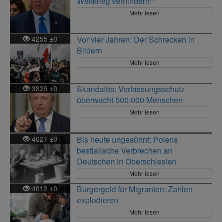
Weltkrieg verhindern!“
Mehr lesen
4255
0
Vor vier Jahren: Der Schrecken in
±
Bildern
Mehr lesen
3829
0
Skandalös: Verfassungsschutz
±
überwacht 500.000 Menschen
Mehr lesen
4627
0
Bis heute ungesühnt: Polens
±
bestialische Verbrechen an
Deutschen in Oberschlesien
Mehr lesen
4012
0
Bürgergeld für Migranten: Zahlen
±
explodieren
Mehr lesen