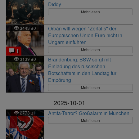
Diddy
Mehr lesen
3443
0
Orbán will wegen "Zerfalls" der
±
Europäischen Union Euro nicht in
Ungarn einführen
Mehr lesen
1
3139
0
Brandenburg: BSW sorgt mit
±
Einladung des russischen
Botschafters in den Landtag für
Empörung
Mehr lesen
2025-10-01
2773
1
Antifa-Terror? Großalarm in München
±
Mehr lesen