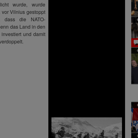
licht wurde, wurde
 vor Vilnius gestoppt
g, dass die NATO-
 wenn das Land in den
 investiert und damit
verdoppelt.