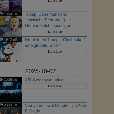
Mehr lesen
1950
0
Trump: Dänemark kann
±
"russische Bedrohung" in
Grönland nicht beseitigen
Mehr lesen
1913
0
Droht durch Trumps "Ölschaukel"
±
eine globale Krise?
Mehr lesen
2025-10-07
3005
0
AfD-Siegeszug hält an
±
Mehr lesen
2699
0
Vier Jahre, zwei Monate: Die Akte
±
P. Diddy