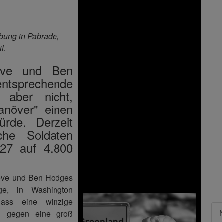
bung in Pabrade,
l.
love und Ben
tsprechende
n aber nicht,
anöver" einen
rde. Derzeit
che Soldaten
027 auf 4.800
love und Ben Hodges
ge, in Washington
ass eine winzige
nd gegen eine groß