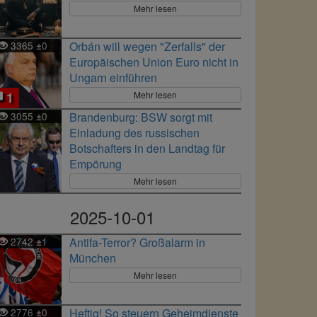
Mehr lesen
3365
0
Orbán will wegen "Zerfalls" der
±
Europäischen Union Euro nicht in
Ungarn einführen
Mehr lesen
1
3055
0
Brandenburg: BSW sorgt mit
±
Einladung des russischen
Botschafters in den Landtag für
Empörung
Mehr lesen
2025-10-01
2742
1
Antifa-Terror? Großalarm in
±
München
Mehr lesen
2776
0
Heftig! So steuern Geheimdienste
±