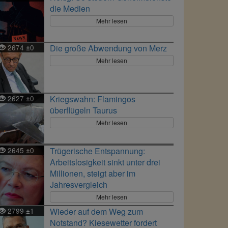
die Medien
Mehr lesen
2674
0
Die große Abwendung von Merz
±
Mehr lesen
2627
0
Kriegswahn: Flamingos
±
überflügeln Taurus
Mehr lesen
2645
0
Trügerische Entspannung:
±
Arbeitslosigkeit sinkt unter drei
Millionen, steigt aber im
Jahresvergleich
Mehr lesen
2799
1
Wieder auf dem Weg zum
±
Notstand? Kiesewetter fordert