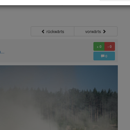
russische Armee"
rückwärts
vorwärts
+ 0
- 0
...
0