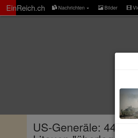
ER
EinReich.ch
Nachrichten
Bilder
Vi
US-Generäle: 44 deu