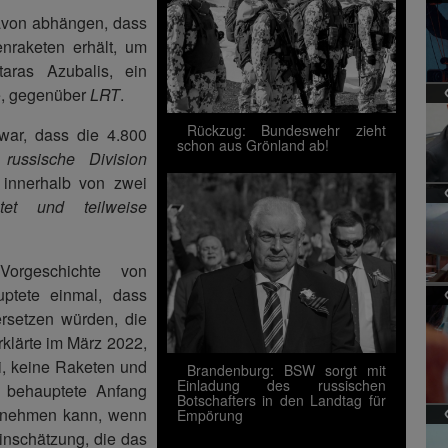
davon abhängen, dass
nraketen erhält, um
taras Azubalis, ein
te, gegenüber
LRT
.
Rückzug: Bundeswehr zieht
war, dass die 4.800
schon aus Grönland ab!
russische Division
innerhalb von zwei
stet und teilweise
orgeschichte von
ptete einmal, dass
ersetzen würden, die
klärte im März 2022,
, keine Raketen und
Brandenburg: BSW sorgt mit
Einladung des russischen
e behauptete Anfang
Botschafters in den Landtag für
innehmen kann, wenn
Empörung
inschätzung, die das