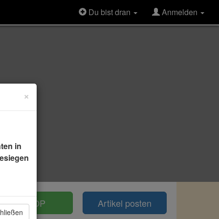
Du bist dran
Anmelden
×
ten in
besiegen
TOP
Artikel posten
hließen