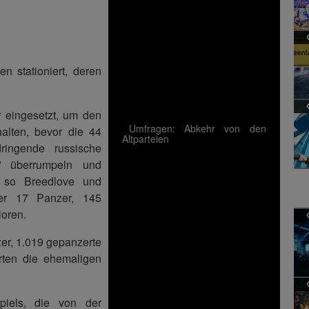
n stationiert, deren
r eingesetzt, um den
Umfragen: Abkehr von den
alten, bevor die 44
Altparteien
ringende russische
"
überrumpeln und
 so Breedlove und
er 17 Panzer, 145
loren.
er, 1.019 gepanzerte
rten die ehemaligen
piels, die von der