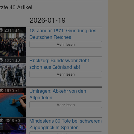
tzte 40 Artikel
2026-01-19
2314
1
18. Januar 1871: Gründung des
±
Deutschen Reiches
Mehr lesen
1954
0
Rückzug: Bundeswehr zieht
±
schon aus Grönland ab!
Mehr lesen
1970
1
Umfragen: Abkehr von den
±
Altparteien
Mehr lesen
2006
0
Mindestens 39 Tote bei schwerem
±
Zugunglück in Spanien