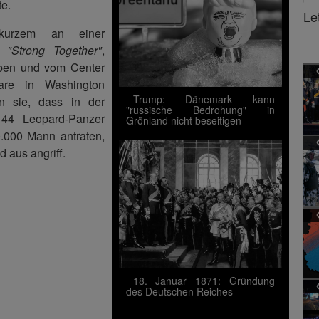
te.
Le
kurzem an einer
on
"Strong Together"
,
geben und vom Center
are in Washington
Trump: Dänemark kann
 sie, dass in der
"russische Bedrohung" in
 44 Leopard-Panzer
Grönland nicht beseitigen
0.000 Mann antraten,
 aus angriff.
18. Januar 1871: Gründung
des Deutschen Reiches