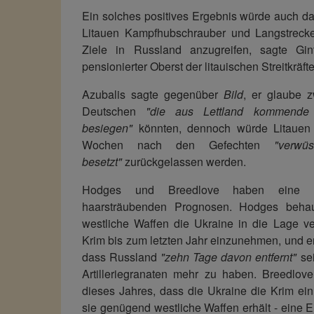
Ein solches positives Ergebnis würde auch 
Litauen Kampfhubschrauber und Langstrecke
Ziele in Russland anzugreifen, sagte Gin
pensionierter Oberst der litauischen Streitkräf
Azubalis sagte gegenüber
Bild
, er glaube z
Deutschen
"die aus Lettland kommende 
besiegen"
könnten, dennoch würde Litauen 
Wochen nach den Gefechten
"verwü
besetzt"
zurückgelassen werden.
Hodges und Breedlove haben eine V
haarsträubenden Prognosen. Hodges behau
westliche Waffen die Ukraine in die Lage v
Krim bis zum letzten Jahr einzunehmen, und er
dass Russland
"zehn Tage davon entfernt"
sei
Artilleriegranaten mehr zu haben. Breedlov
dieses Jahres, dass die Ukraine die Krim e
sie genügend westliche Waffen erhält - eine E