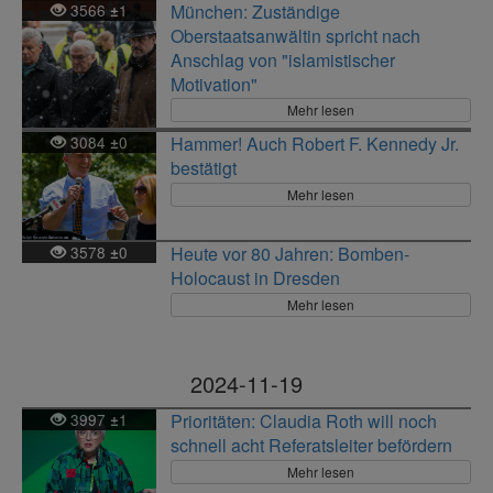
3566
1
München: Zuständige
±
Oberstaatsanwältin spricht nach
Anschlag von "islamistischer
Motivation"
Mehr lesen
3084
0
Hammer! Auch Robert F. Kennedy Jr.
±
bestätigt
Mehr lesen
3578
0
Heute vor 80 Jahren: Bomben-
±
Holocaust in Dresden
Mehr lesen
2024-11-19
3997
1
Prioritäten: Claudia Roth will noch
±
schnell acht Referatsleiter befördern
Mehr lesen