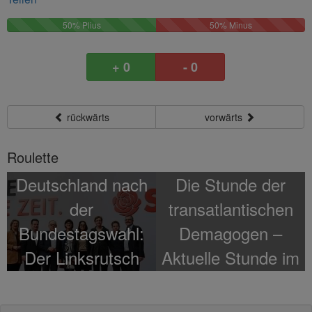
50%
50%
50% Plius
50% Minus
Plus
Minus
+ 0
- 0
rückwärts
vorwärts
Roulette
Deutschland nach
Die Stunde der
der
transatlantischen
Bundestagswahl:
Demagogen –
Der Linksrutsch
Aktuelle Stunde im
wird zum
Bundestag zum
Dauerzustand
Fall Nawalny