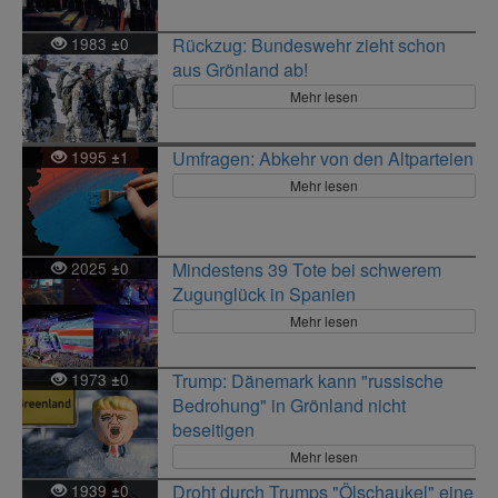
1983
0
Rückzug: Bundeswehr zieht schon
±
aus Grönland ab!
Mehr lesen
1995
1
Umfragen: Abkehr von den Altparteien
±
Mehr lesen
2025
0
Mindestens 39 Tote bei schwerem
±
Zugunglück in Spanien
Mehr lesen
1973
0
Trump: Dänemark kann "russische
±
Bedrohung" in Grönland nicht
beseitigen
Mehr lesen
1939
0
Droht durch Trumps "Ölschaukel" eine
±