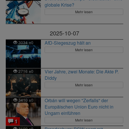
globale Krise?
Mehr lesen
2025-10-07
3034
0
AfD-Siegeszug hält an
±
Mehr lesen
2716
0
Vier Jahre, zwei Monate: Die Akte P.
±
Diddy
Mehr lesen
3410
0
Orbán will wegen "Zerfalls" der
±
Europäischen Union Euro nicht in
Ungarn einführen
Mehr lesen
1
3109
0
±