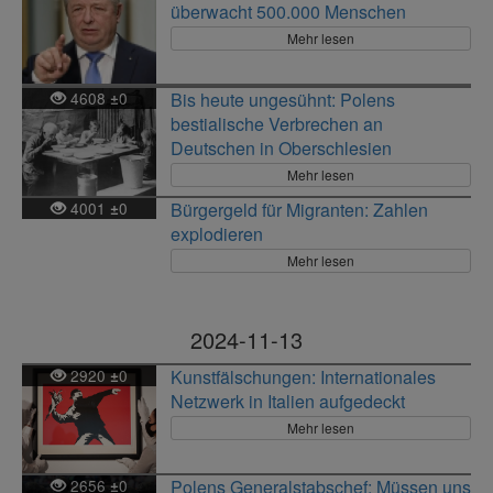
überwacht 500.000 Menschen
Mehr lesen
4608
0
Bis heute ungesühnt: Polens
±
bestialische Verbrechen an
Deutschen in Oberschlesien
Mehr lesen
4001
0
Bürgergeld für Migranten: Zahlen
±
explodieren
Mehr lesen
2024-11-13
2920
0
Kunstfälschungen: Internationales
±
Netzwerk in Italien aufgedeckt
Mehr lesen
2656
0
Polens Generalstabschef: Müssen uns
±