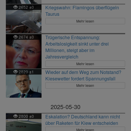
2652
0
Kriegswahn: Flamingos überflügeln
±
Taurus
Mehr lesen
2674
0
Trügerische Entspannung:
±
Arbeitslosigkeit sinkt unter drei
Millionen, steigt aber im
Jahresvergleich
Mehr lesen
2820
1
Wieder auf dem Weg zum Notstand?
±
Kiesewetter fordert Spannungsfall
Mehr lesen
2025-05-30
2800
0
Eskalation? Deutschland kann nicht
±
über Raketen für Kiew entscheiden
Mehr lesen