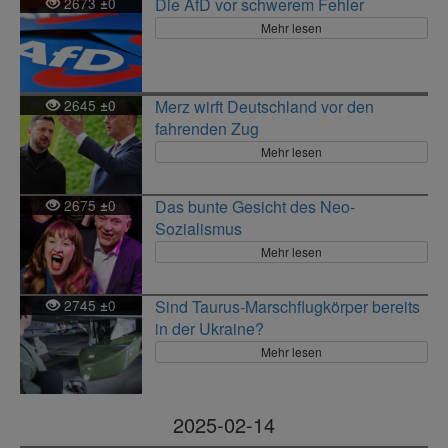
2673
0
Die AfD vor schwerem Fehler
±
Mehr lesen
2645
0
Merz wirft Deutschland vor den
±
fahrenden Zug
Mehr lesen
2675
0
Das bunte Gesicht des Neo-
±
Sozialismus
Mehr lesen
2745
0
Sind Taurus-Marschflugkörper bereits
±
in der Ukraine?
Mehr lesen
2025-02-14