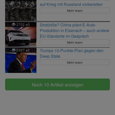
auf Krieg mit Russland vorbereiten
Mehr lesen
2702
0
Strafzölle? China plant E-Auto-
±
Produktion in Eisenach – auch andere
EU-Standorte im Gespräch
Mehr lesen
2987
0
Trumps 10-Punkte-Plan gegen den
±
Deep State
Mehr lesen
Noch 10 Artikel anzeigen