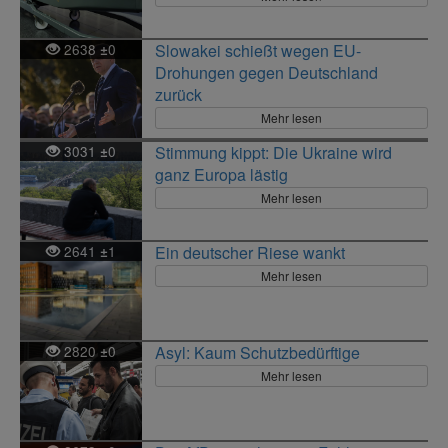
2638
0
Slowakei schießt wegen EU-
±
Drohungen gegen Deutschland
zurück
Mehr lesen
3031
0
Stimmung kippt: Die Ukraine wird
±
ganz Europa lästig
Mehr lesen
2641
1
Ein deutscher Riese wankt
±
Mehr lesen
2820
0
Asyl: Kaum Schutzbedürftige
±
Mehr lesen