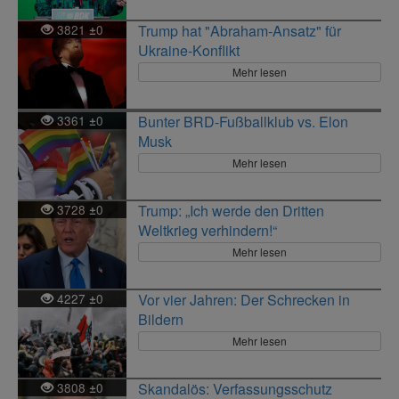
3821
0
Trump hat "Abraham-Ansatz" für
±
Ukraine-Konflikt
Mehr lesen
3361
0
Bunter BRD-Fußballklub vs. Elon
±
Musk
Mehr lesen
3728
0
Trump: „Ich werde den Dritten
±
Weltkrieg verhindern!“
Mehr lesen
4227
0
Vor vier Jahren: Der Schrecken in
±
Bildern
Mehr lesen
3808
0
Skandalös: Verfassungsschutz
±