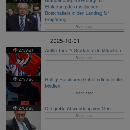
Brandenburg: BSW sorgt mit
Einladung des russischen
Botschafters in den Landtag für
Empörung
Mehr lesen
2025-10-01
2759
1
Antifa-Terror? Großalarm in München
±
Mehr lesen
2796
0
Heftig! So steuern Geheimdienste die
±
Medien
Mehr lesen
2702
0
Die große Abwendung von Merz
±
Mehr lesen