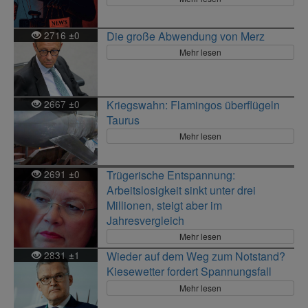
2716
0
Die große Abwendung von Merz
±
Mehr lesen
2667
0
Kriegswahn: Flamingos überflügeln
±
Taurus
Mehr lesen
2691
0
Trügerische Entspannung:
±
Arbeitslosigkeit sinkt unter drei
Millionen, steigt aber im
Jahresvergleich
Mehr lesen
2831
1
Wieder auf dem Weg zum Notstand?
±
Kiesewetter fordert Spannungsfall
Mehr lesen