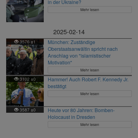
in der Ukraine?
Mehr lesen
2025-02-14
3576
1
München: Zuständige
±
Oberstaatsanwältin spricht nach
Anschlag von "islamistischer
Motivation"
Mehr lesen
3102
0
Hammer! Auch Robert F. Kennedy Jr.
±
bestätigt
Mehr lesen
3587
0
Heute vor 80 Jahren: Bomben-
±
Holocaust in Dresden
Mehr lesen