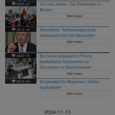
4240
0
Vor vier Jahren: Der Schrecken in
±
Bildern
Mehr lesen
3819
0
Skandalös: Verfassungsschutz
±
überwacht 500.000 Menschen
Mehr lesen
4623
0
Bis heute ungesühnt: Polens
±
bestialische Verbrechen an
Deutschen in Oberschlesien
Mehr lesen
4010
0
Bürgergeld für Migranten: Zahlen
±
explodieren
Mehr lesen
2024-11-13