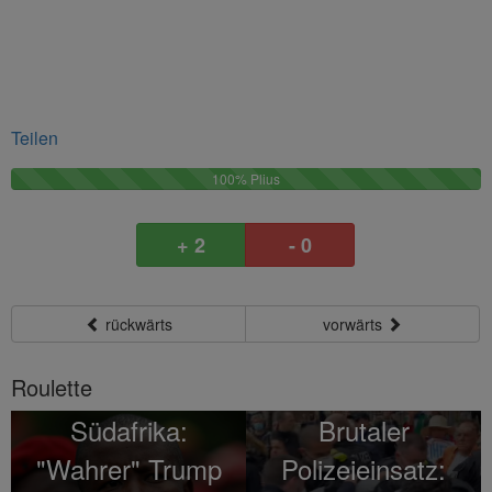
Teilen
100%
100% Plius
0
Plus
M
0
+ 2
- 0
M
rückwärts
vorwärts
Roulette
Südafrika:
Brutaler
"Wahrer" Trump
Polizeieinsatz: