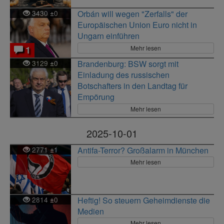
3430
0
Orbán will wegen "Zerfalls" der
±
Europäischen Union Euro nicht in
Ungarn einführen
Mehr lesen
1
3129
0
Brandenburg: BSW sorgt mit
±
Einladung des russischen
Botschafters in den Landtag für
Empörung
Mehr lesen
2025-10-01
2771
1
Antifa-Terror? Großalarm in München
±
Mehr lesen
2814
0
Heftig! So steuern Geheimdienste die
±
Medien
Mehr lesen