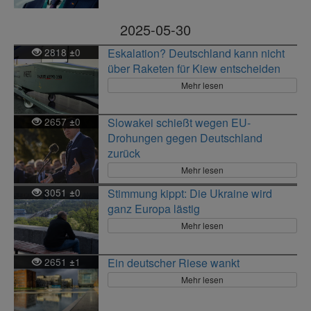
2025-05-30
2818
0
Eskalation? Deutschland kann nicht
±
über Raketen für Kiew entscheiden
Mehr lesen
2657
0
Slowakei schießt wegen EU-
±
Drohungen gegen Deutschland
zurück
Mehr lesen
3051
0
Stimmung kippt: Die Ukraine wird
±
ganz Europa lästig
Mehr lesen
2651
1
Ein deutscher Riese wankt
±
Mehr lesen