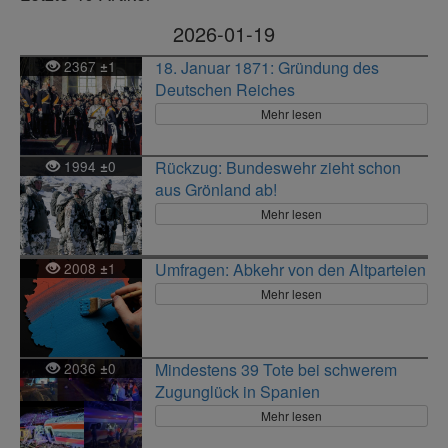
2026-01-19
2367
1
18. Januar 1871: Gründung des
±
Deutschen Reiches
Mehr lesen
1994
0
Rückzug: Bundeswehr zieht schon
±
aus Grönland ab!
Mehr lesen
2008
1
Umfragen: Abkehr von den Altparteien
±
Mehr lesen
2036
0
Mindestens 39 Tote bei schwerem
±
Zugunglück in Spanien
Mehr lesen