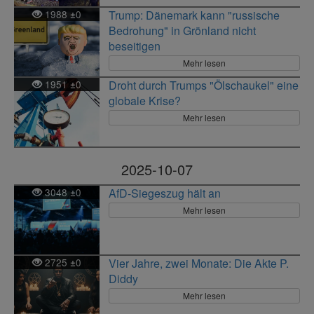
1988
0
Trump: Dänemark kann "russische
±
Bedrohung" in Grönland nicht
beseitigen
Mehr lesen
1951
0
Droht durch Trumps "Ölschaukel" eine
±
globale Krise?
Mehr lesen
2025-10-07
3048
0
AfD-Siegeszug hält an
±
Mehr lesen
2725
0
Vier Jahre, zwei Monate: Die Akte P.
±
Diddy
Mehr lesen