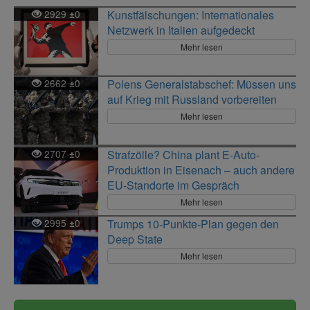
2929
0
Kunstfälschungen: Internationales
±
Netzwerk in Italien aufgedeckt
Mehr lesen
2662
0
Polens Generalstabschef: Müssen uns
±
auf Krieg mit Russland vorbereiten
Mehr lesen
2707
0
Strafzölle? China plant E-Auto-
±
Produktion in Eisenach – auch andere
EU-Standorte im Gespräch
Mehr lesen
2995
0
Trumps 10-Punkte-Plan gegen den
±
Deep State
Mehr lesen