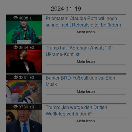
2024-11-19
4008
1
Prioritäten: Claudia Roth will noch
±
schnell acht Referatsleiter befördern
Mehr lesen
3834
0
Trump hat "Abraham-Ansatz" für
±
Ukraine-Konflikt
Mehr lesen
3381
0
Bunter BRD-Fußballklub vs. Elon
±
Musk
Mehr lesen
3739
0
Trump: „Ich werde den Dritten
±
Weltkrieg verhindern!“
Mehr lesen