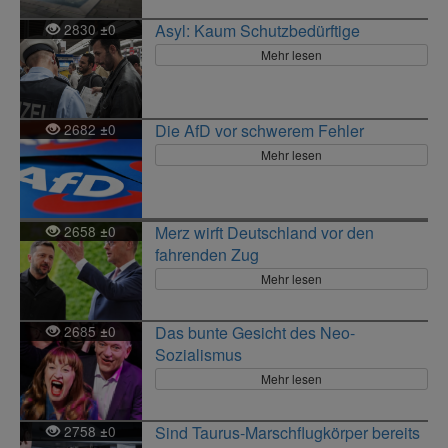
2830
0
Asyl: Kaum Schutzbedürftige
±
Mehr lesen
2682
0
Die AfD vor schwerem Fehler
±
Mehr lesen
2658
0
Merz wirft Deutschland vor den
±
fahrenden Zug
Mehr lesen
2685
0
Das bunte Gesicht des Neo-
±
Sozialismus
Mehr lesen
2758
0
Sind Taurus-Marschflugkörper bereits
±