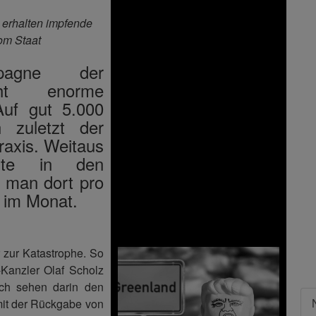
 erhalten impfende
vom Staat
pagne der
icht enorme
Auf gut 5.000
 zuletzt der
raxis. Weitaus
nste in den
t man dort pro
 im Monat.
r zur Katastrophe. So
-Kanzler Olaf Scholz
ach sehen darin den
it der Rückgabe von