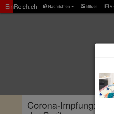
ER
EinReich.ch
Nachrichten
Bilder
Vi
Corona-Impfung: So v