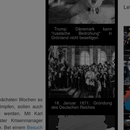
Le
Trump: Dänemark kann
"russische Bedrohung" in
Grönland nicht beseitigen
 nächsten Wochen so
18. Januar 1871: Gründung
impfen, sollen auch
des Deutschen Reiches
t werden. Mit Karl
ster Krisenmanager
ze. Bei einem
Besuch