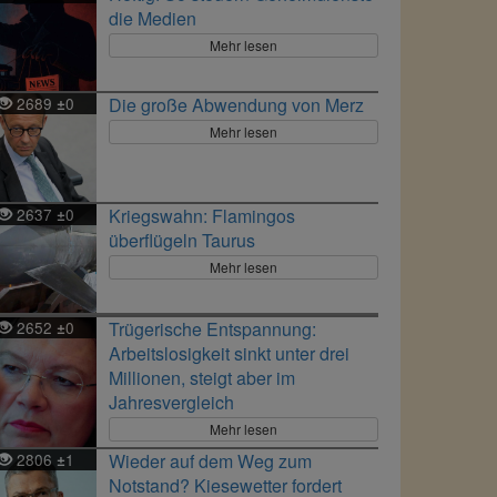
die Medien
Mehr lesen
2689
0
Die große Abwendung von Merz
±
Mehr lesen
2637
0
Kriegswahn: Flamingos
±
überflügeln Taurus
Mehr lesen
2652
0
Trügerische Entspannung:
±
Arbeitslosigkeit sinkt unter drei
Millionen, steigt aber im
Jahresvergleich
Mehr lesen
2806
1
Wieder auf dem Weg zum
±
Notstand? Kiesewetter fordert