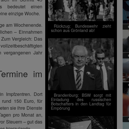
s bedeutet einen
eine einzige Woche.
hläge am Wochenende.
Rückzug: Bundeswehr zieht
schon aus Grönland ab!
zlichen – Einnahmen
. Zum Vergleich: Das
lzeitbeschäftigten
im vergangenen Jahr
Termine im
in Impfzentren. Dort
Brandenburg: BSW sorgt mit
Einladung des russischen
 rund 150 Euro, für
Botschafters in den Landtag für
eten sie ihre Dienste
Empörung
 Tagen pro Monat an,
or Steuern – gut das
es hierzulande.