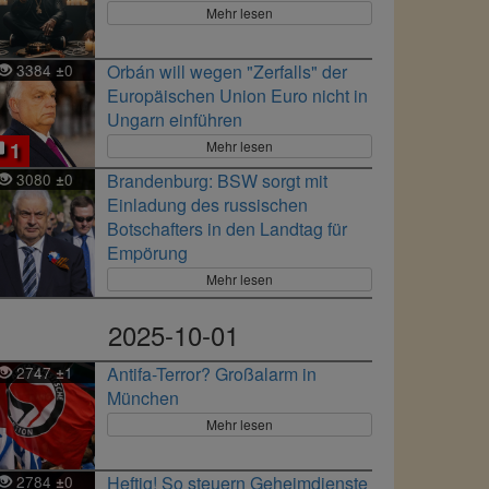
Mehr lesen
3384
0
Orbán will wegen "Zerfalls" der
±
Europäischen Union Euro nicht in
Ungarn einführen
Mehr lesen
1
3080
0
Brandenburg: BSW sorgt mit
±
Einladung des russischen
Botschafters in den Landtag für
Empörung
Mehr lesen
2025-10-01
2747
1
Antifa-Terror? Großalarm in
±
München
Mehr lesen
2784
0
Heftig! So steuern Geheimdienste
±