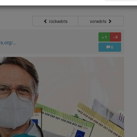
rückwärts
vorwärts
+ 1
- 0
.org/...
0