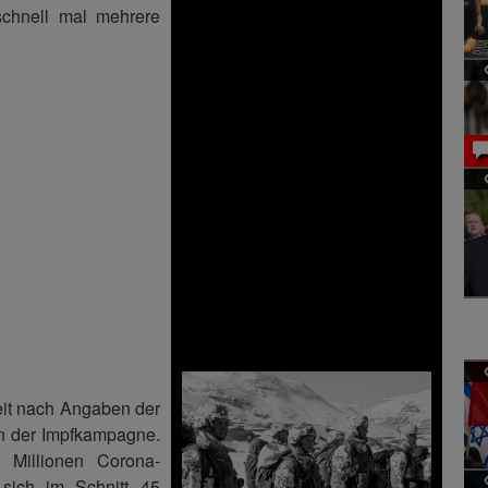
chnell mal mehrere
eit nach Angaben der
n der Impfkampagne.
Millionen Corona-
 sich im Schnitt 45