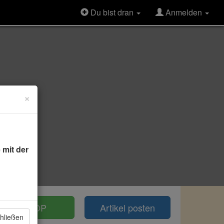
Du bist dran
Anmelden
×
 mit der
TOP
Artikel posten
hließen