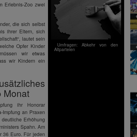
m Erlebnis-Zoo zwei
nder, die sich selbst
s ihrer Eltern, sich
lschaft“, lautet sein
Umfragen: Abkehr von den
welche Opfer Kinder
Altparteien
 müssen wir etwas
ass wir Kindern ein
tzliches
o Monat
pfung ihr Honorar
na-Impfung an Praxen
e deutliche Erhöhung
sministers Spahn. Am
 36 Euro. Für jeden