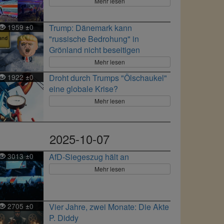
Mehr lesen
1959
0
Trump: Dänemark kann
±
"russische Bedrohung" in
Grönland nicht beseitigen
Mehr lesen
1922
0
Droht durch Trumps "Ölschaukel"
±
eine globale Krise?
Mehr lesen
2025-10-07
3013
0
AfD-Siegeszug hält an
±
Mehr lesen
2705
0
Vier Jahre, zwei Monate: Die Akte
±
P. Diddy