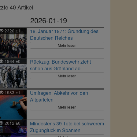
tzte 40 Artikel
2026-01-19
2326
1
18. Januar 1871: Gründung des
±
Deutschen Reiches
Mehr lesen
1964
0
Rückzug: Bundeswehr zieht
±
schon aus Grönland ab!
Mehr lesen
1983
1
Umfragen: Abkehr von den
±
Altparteien
Mehr lesen
2012
0
Mindestens 39 Tote bei schwerem
±
Zugunglück in Spanien