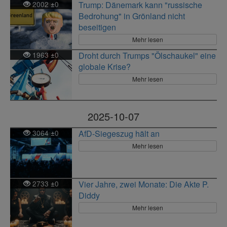
2002
0
Trump: Dänemark kann "russische
±
Bedrohung" in Grönland nicht
beseitigen
Mehr lesen
1963
0
Droht durch Trumps "Ölschaukel" eine
±
globale Krise?
Mehr lesen
2025-10-07
3064
0
AfD-Siegeszug hält an
±
Mehr lesen
2733
0
Vier Jahre, zwei Monate: Die Akte P.
±
Diddy
Mehr lesen