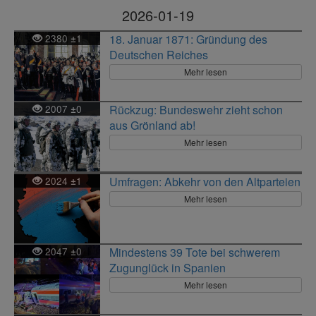
2026-01-19
2380
1
18. Januar 1871: Gründung des
±
Deutschen Reiches
Mehr lesen
2007
0
Rückzug: Bundeswehr zieht schon
±
aus Grönland ab!
Mehr lesen
2024
1
Umfragen: Abkehr von den Altparteien
±
Mehr lesen
2047
0
Mindestens 39 Tote bei schwerem
±
Zugunglück in Spanien
Mehr lesen