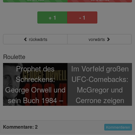
Plus
Minus
+ 1
- 1
rückwärts
vorwärts
Roulette
Prophet des
Im Vorfeld großen
Schreckens:
UFC-Comebacks:
George Orwell und
McGregor und
sein Buch 1984 –
Cerrone zeigen
Ein Horrorszenario
sich bei
wird Wirklichkeit
Kampfvorbereitunge
Kommentare: 2
Kommentieren
– Videos