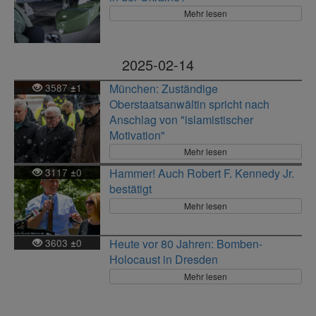
Mehr lesen
2025-02-14
3587
1
München: Zuständige
±
Oberstaatsanwältin spricht nach
Anschlag von "islamistischer
Motivation"
Mehr lesen
3117
0
Hammer! Auch Robert F. Kennedy Jr.
±
bestätigt
Mehr lesen
3603
0
Heute vor 80 Jahren: Bomben-
±
Holocaust in Dresden
Mehr lesen