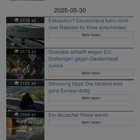
2025-05-30
2839
0
Eskalation? Deutschland kann nicht
±
über Raketen für Kiew entscheiden
Mehr lesen
2673
0
Slowakei schießt wegen EU-
±
Drohungen gegen Deutschland
zurück
Mehr lesen
3105
0
Stimmung kippt: Die Ukraine wird
±
ganz Europa lästig
Mehr lesen
2669
1
Ein deutscher Riese wankt
±
Mehr lesen