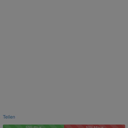
Teilen
50%
50%
50% Plius
50% Minus