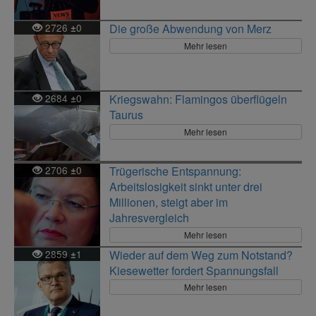
2726
0
Die große Abwendung von Merz
±
Mehr lesen
2684
0
Kriegswahn: Flamingos überflügeln
±
Taurus
Mehr lesen
2706
0
Trügerische Entspannung:
±
Arbeitslosigkeit sinkt unter drei
Millionen, steigt aber im
Jahresvergleich
Mehr lesen
2859
1
Wieder auf dem Weg zum Notstand?
±
Kiesewetter fordert Spannungsfall
Mehr lesen