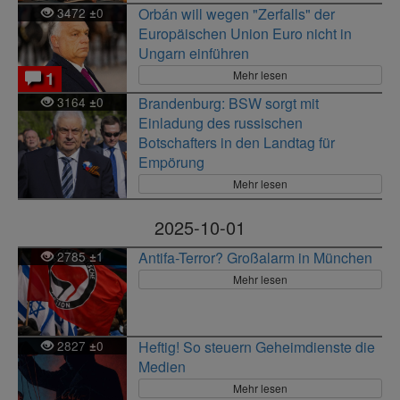
3472
0
Orbán will wegen "Zerfalls" der
±
Europäischen Union Euro nicht in
Ungarn einführen
Mehr lesen
1
3164
0
Brandenburg: BSW sorgt mit
±
Einladung des russischen
Botschafters in den Landtag für
Empörung
Mehr lesen
2025-10-01
2785
1
Antifa-Terror? Großalarm in München
±
Mehr lesen
2827
0
Heftig! So steuern Geheimdienste die
±
Medien
Mehr lesen