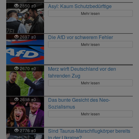
2850
0
Asyl: Kaum Schutzbedürftige
±
Mehr lesen
2697
0
Die AfD vor schwerem Fehler
±
Mehr lesen
2670
0
Merz wirft Deutschland vor den
±
fahrenden Zug
Mehr lesen
2698
0
Das bunte Gesicht des Neo-
±
Sozialismus
Mehr lesen
2776
0
Sind Taurus-Marschflugkörper bereits
±
in der Ukraine?