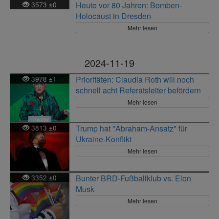
3573
0
Heute vor 80 Jahren: Bomben-
±
Holocaust in Dresden
Mehr lesen
2024-11-19
3978
1
Prioritäten: Claudia Roth will noch
±
schnell acht Referatsleiter befördern
Mehr lesen
3813
0
Trump hat "Abraham-Ansatz" für
±
Ukraine-Konflikt
Mehr lesen
3352
0
Bunter BRD-Fußballklub vs. Elon
±
Musk
Mehr lesen