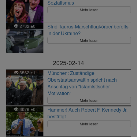
Sozialismus
Mehr lesen
2732
0
Sind Taurus-Marschflugkörper bereits
±
in der Ukraine?
Mehr lesen
2025-02-14
3562
1
München: Zuständige
±
Oberstaatsanwältin spricht nach
Anschlag von "islamistischer
Motivation"
Mehr lesen
3076
0
Hammer! Auch Robert F. Kennedy Jr.
±
bestätigt
Mehr lesen