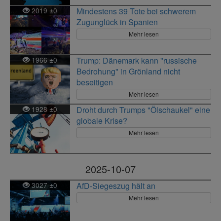
2019
0
Mindestens 39 Tote bei schwerem
±
Zugunglück in Spanien
Mehr lesen
1966
0
Trump: Dänemark kann "russische
±
Bedrohung" in Grönland nicht
beseitigen
Mehr lesen
1928
0
Droht durch Trumps "Ölschaukel" eine
±
globale Krise?
Mehr lesen
2025-10-07
3027
0
AfD-Siegeszug hält an
±
Mehr lesen