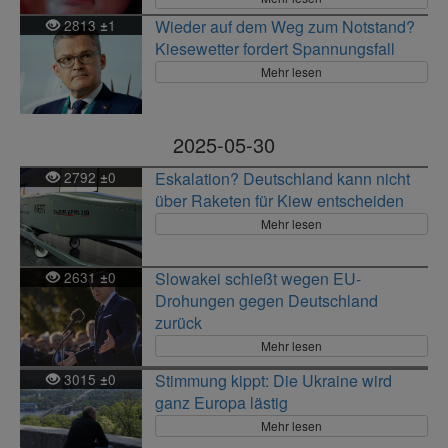
2813
1
Wieder auf dem Weg zum Notstand?
±
Kiesewetter fordert Spannungsfall
Mehr lesen
2025-05-30
2792
0
Eskalation? Deutschland kann nicht
±
über Raketen für Kiew entscheiden
Mehr lesen
2631
0
Slowakei schießt wegen EU-
±
Drohungen gegen Deutschland
zurück
Mehr lesen
3015
0
Stimmung kippt: Die Ukraine wird
±
ganz Europa lästig
Mehr lesen