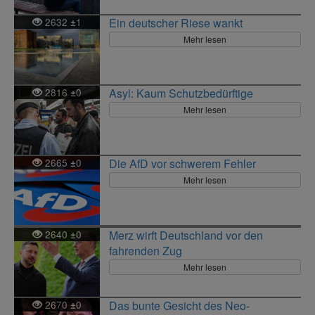
2632
1
Ein deutscher Riese wankt
±
Mehr lesen
2816
0
Asyl: Kaum Schutzbedürftige
±
Mehr lesen
2665
0
Die AfD vor schwerem Fehler
±
Mehr lesen
2640
0
Merz wirft Deutschland vor den
±
fahrenden Zug
Mehr lesen
2670
0
Das bunte Gesicht des Neo-
±