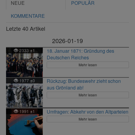
NEUE
POPULÄR
KOMMENTARE
Letzte 40 Artikel
2026-01-19
2333
1
18. Januar 1871: Gründung des
±
Deutschen Reiches
Mehr lesen
1977
0
Rückzug: Bundeswehr zieht schon
±
aus Grönland ab!
Mehr lesen
1991
1
Umfragen: Abkehr von den Altparteien
±
Mehr lesen