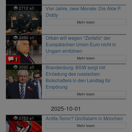
2712
0
Vier Jahre, zwei Monate: Die Akte P.
±
Diddy
Mehr lesen
3390
0
Orbán will wegen "Zerfalls" der
±
Europäischen Union Euro nicht in
Ungarn einführen
Mehr lesen
1
3092
0
Brandenburg: BSW sorgt mit
±
Einladung des russischen
Botschafters in den Landtag für
Empörung
Mehr lesen
2025-10-01
2753
1
Antifa-Terror? Großalarm in München
±
Mehr lesen