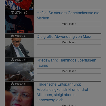
2791
0
Heftig! So steuern Geheimdienste die
±
Medien
Mehr lesen
2695
0
Die große Abwendung von Merz
±
Mehr lesen
2646
0
Kriegswahn: Flamingos überflügeln
±
Taurus
Mehr lesen
2662
0
Trügerische Entspannung:
±
Arbeitslosigkeit sinkt unter drei
Millionen, steigt aber im
Jahresvergleich
Mehr lesen