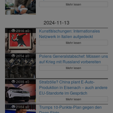
Mehr lesen
2024-11-13
2916
0
Kunstfälschungen: Internationales
±
Netzwerk in Italien aufgedeckt
Mehr lesen
2654
0
Polens Generalstabschef: Müssen uns
±
auf Krieg mit Russland vorbereiten
Mehr lesen
2698
0
Strafzölle? China plant E-Auto-
±
Produktion in Eisenach – auch andere
EU-Standorte im Gespräch
Mehr lesen
2984
0
Trumps 10-Punkte-Plan gegen den
±
Deep State