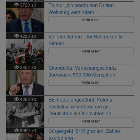
3720
0
Trump: „Ich werde den Dritten
±
Weltkrieg verhindern!“
Mehr lesen
4223
0
Vor vier Jahren: Der Schrecken in
±
Bildern
Mehr lesen
3802
0
Skandalös: Verfassungsschutz
±
überwacht 500.000 Menschen
Mehr lesen
4603
0
Bis heute ungesühnt: Polens
±
bestialische Verbrechen an
Deutschen in Oberschlesien
Mehr lesen
3992
0
Bürgergeld für Migranten: Zahlen
±
explodieren