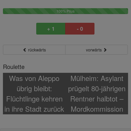
100%
100% Plius
0
Plus
M
0
+ 1
- 0
M
rückwärts
vorwärts
Roulette
Was von Aleppo
Mülheim: Asylant
übrig bleibt:
prügelt 80-jährigen
Flüchtlinge kehren
Rentner halbtot –
in ihre Stadt zurück
Mordkommission
ermittelt