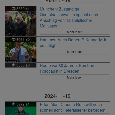
2025-02-14
3550
1
München: Zuständige
±
Oberstaatsanwältin spricht nach
Anschlag von "islamistischer
Motivation"
Mehr lesen
3069
0
Hammer! Auch Robert F. Kennedy Jr.
±
bestätigt
Mehr lesen
3566
0
Heute vor 80 Jahren: Bomben-
±
Holocaust in Dresden
Mehr lesen
2024-11-19
3972
1
Prioritäten: Claudia Roth will noch
±
schnell acht Referatsleiter befördern