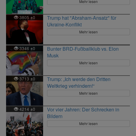
Mehr lesen
3805
0
Trump hat "Abraham-Ansatz" für
±
Ukraine-Konflikt
Mehr lesen
3346
0
Bunter BRD-Fußballklub vs. Elon
±
Musk
Mehr lesen
3713
0
Trump: „Ich werde den Dritten
±
Weltkrieg verhindern!“
Mehr lesen
4214
0
Vor vier Jahren: Der Schrecken in
±
Bildern
Mehr lesen