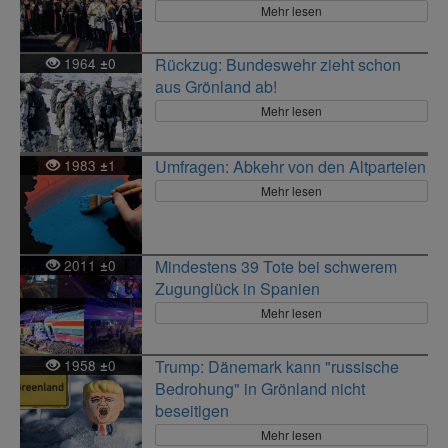
Mehr lesen
1964
0
Rückzug: Bundeswehr zieht schon
±
aus Grönland ab!
Mehr lesen
1983
1
Umfragen: Abkehr von den Altparteien
±
Mehr lesen
2011
0
Mindestens 39 Tote bei schwerem
±
Zugunglück in Spanien
Mehr lesen
1958
0
Trump: Dänemark kann "russische
±
Bedrohung" in Grönland nicht
beseitigen
Mehr lesen