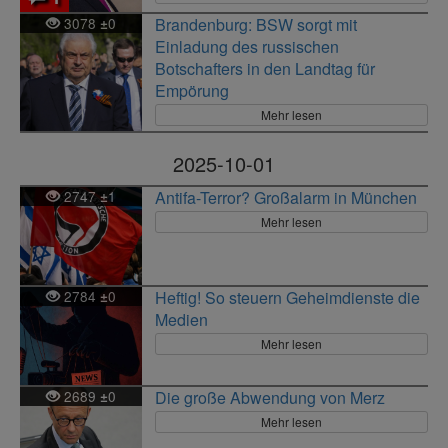
3078
0
Brandenburg: BSW sorgt mit
±
Einladung des russischen
Botschafters in den Landtag für
Empörung
Mehr lesen
2025-10-01
2747
1
Antifa-Terror? Großalarm in München
±
Mehr lesen
2784
0
Heftig! So steuern Geheimdienste die
±
Medien
Mehr lesen
2689
0
Die große Abwendung von Merz
±
Mehr lesen