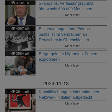
3792
0
Skandalös: Verfassungsschutz
±
überwacht 500.000 Menschen
Mehr lesen
4597
0
Bis heute ungesühnt: Polens
±
bestialische Verbrechen an
Deutschen in Oberschlesien
Mehr lesen
3984
0
Bürgergeld für Migranten: Zahlen
±
explodieren
Mehr lesen
2024-11-13
2911
0
Kunstfälschungen: Internationales
±
Netzwerk in Italien aufgedeckt
Mehr lesen