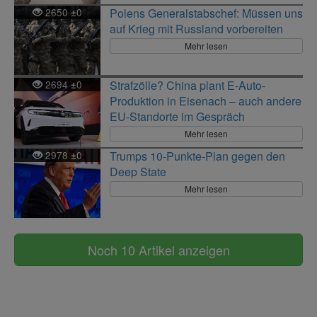
2650
0
Polens Generalstabschef: Müssen uns
±
auf Krieg mit Russland vorbereiten
Mehr lesen
2694
0
Strafzölle? China plant E-Auto-
±
Produktion in Eisenach – auch andere
EU-Standorte im Gespräch
Mehr lesen
2978
0
Trumps 10-Punkte-Plan gegen den
±
Deep State
Mehr lesen
Noch 10 Artikel anzeigen