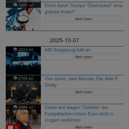
1920
0
Droht durch Trumps "Ölschaukel" eine
±
globale Krise?
Mehr lesen
2025-10-07
3011
0
AfD-Siegeszug hält an
±
Mehr lesen
2704
0
Vier Jahre, zwei Monate: Die Akte P.
±
Diddy
Mehr lesen
3384
0
Orbán will wegen "Zerfalls" der
±
Europäischen Union Euro nicht in
Ungarn einführen
Mehr lesen
1