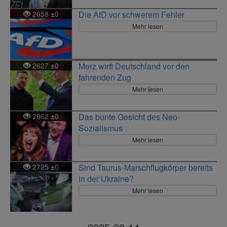
2658
0
Die AfD vor schwerem Fehler
±
Mehr lesen
2627
0
Merz wirft Deutschland vor den
±
fahrenden Zug
Mehr lesen
2662
0
Das bunte Gesicht des Neo-
±
Sozialismus
Mehr lesen
2725
0
Sind Taurus-Marschflugkörper bereits
±
in der Ukraine?
Mehr lesen