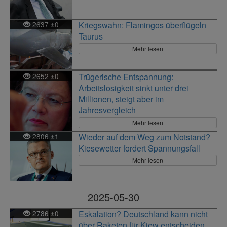
2637
0
Kriegswahn: Flamingos überflügeln
±
Taurus
Mehr lesen
2652
0
Trügerische Entspannung:
±
Arbeitslosigkeit sinkt unter drei
Millionen, steigt aber im
Jahresvergleich
Mehr lesen
2806
1
Wieder auf dem Weg zum Notstand?
±
Kiesewetter fordert Spannungsfall
Mehr lesen
2025-05-30
2786
0
Eskalation? Deutschland kann nicht
±
über Raketen für Kiew entscheiden