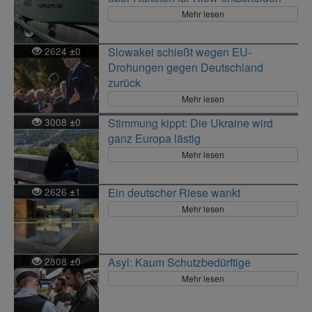
Mehr lesen
2624
0
Slowakei schießt wegen EU-
±
Drohungen gegen Deutschland
zurück
Mehr lesen
3008
0
Stimmung kippt: Die Ukraine wird
±
ganz Europa lästig
Mehr lesen
2626
1
Ein deutscher Riese wankt
±
Mehr lesen
2808
0
Asyl: Kaum Schutzbedürftige
±
Mehr lesen