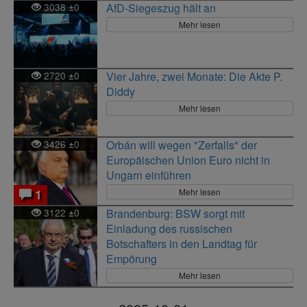
3038
0
AfD-Siegeszug hält an
±
Mehr lesen
2720
0
Vier Jahre, zwei Monate: Die Akte P.
±
Diddy
Mehr lesen
3426
0
Orbán will wegen "Zerfalls" der
±
Europäischen Union Euro nicht in
Ungarn einführen
Mehr lesen
1
3122
0
Brandenburg: BSW sorgt mit
±
Einladung des russischen
Botschafters in den Landtag für
Empörung
Mehr lesen