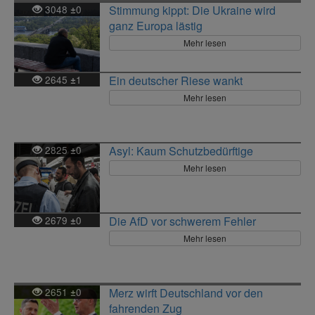
3048
0
Stimmung kippt: Die Ukraine wird
±
ganz Europa lästig
Mehr lesen
2645
1
Ein deutscher Riese wankt
±
Mehr lesen
2825
0
Asyl: Kaum Schutzbedürftige
±
Mehr lesen
2679
0
Die AfD vor schwerem Fehler
±
Mehr lesen
2651
0
Merz wirft Deutschland vor den
±
fahrenden Zug