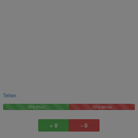
Teilen
50%
50%
50% Plius
50% Minus
Plus
Minus
+ 0
- 0