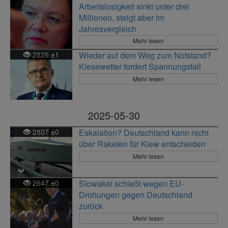
Arbeitslosigkeit sinkt unter drei
Millionen, steigt aber im
Jahresvergleich
Mehr lesen
2826
1
Wieder auf dem Weg zum Notstand?
±
Kiesewetter fordert Spannungsfall
Mehr lesen
2025-05-30
2807
0
Eskalation? Deutschland kann nicht
±
über Raketen für Kiew entscheiden
Mehr lesen
2647
0
Slowakei schießt wegen EU-
±
Drohungen gegen Deutschland
zurück
Mehr lesen