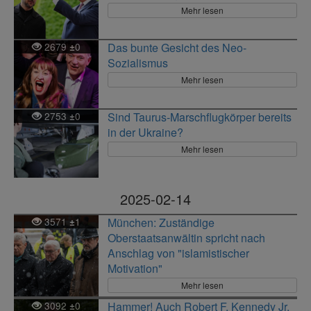
Mehr lesen
2679
0
Das bunte Gesicht des Neo-
±
Sozialismus
Mehr lesen
2753
0
Sind Taurus-Marschflugkörper bereits
±
in der Ukraine?
Mehr lesen
2025-02-14
3571
1
München: Zuständige
±
Oberstaatsanwältin spricht nach
Anschlag von "islamistischer
Motivation"
Mehr lesen
3092
0
Hammer! Auch Robert F. Kennedy Jr.
±