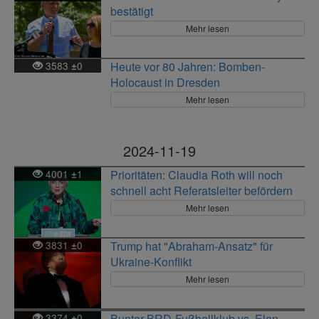
bestätigt
Mehr lesen
3583
0
Heute vor 80 Jahren: Bomben-
±
Holocaust in Dresden
Mehr lesen
2024-11-19
4001
1
Prioritäten: Claudia Roth will noch
±
schnell acht Referatsleiter befördern
Mehr lesen
3831
0
Trump hat "Abraham-Ansatz" für
±
Ukraine-Konflikt
Mehr lesen
3374
0
Bunter BRD-Fußballklub vs. Elon
±