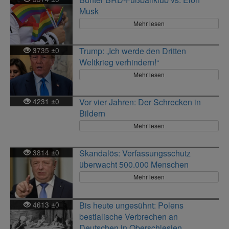
Musk
Mehr lesen
3735
0
Trump: „Ich werde den Dritten
±
Weltkrieg verhindern!“
Mehr lesen
4231
0
Vor vier Jahren: Der Schrecken in
±
Bildern
Mehr lesen
3814
0
Skandalös: Verfassungsschutz
±
überwacht 500.000 Menschen
Mehr lesen
4613
0
Bis heute ungesühnt: Polens
±
bestialische Verbrechen an
Deutschen in Oberschlesien