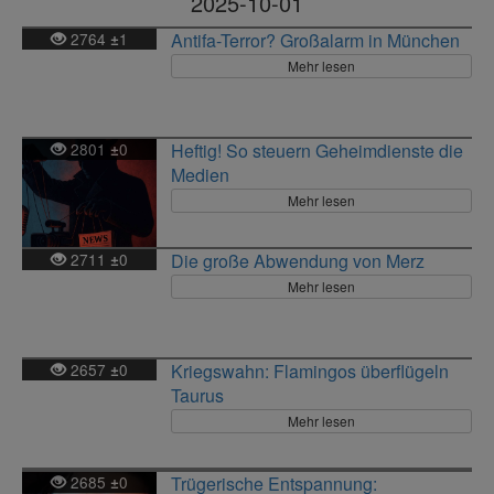
2025-10-01
2764
1
Antifa-Terror? Großalarm in München
±
Mehr lesen
2801
0
Heftig! So steuern Geheimdienste die
±
Medien
Mehr lesen
2711
0
Die große Abwendung von Merz
±
Mehr lesen
2657
0
Kriegswahn: Flamingos überflügeln
±
Taurus
Mehr lesen
2685
0
Trügerische Entspannung:
±