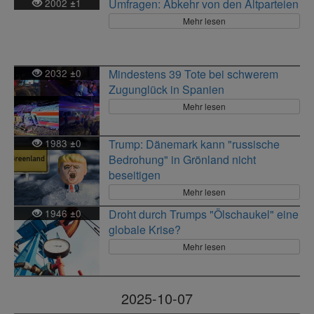
2002
1
Umfragen: Abkehr von den Altparteien
±
Mehr lesen
2032
0
Mindestens 39 Tote bei schwerem
±
Zugunglück in Spanien
Mehr lesen
1983
0
Trump: Dänemark kann "russische
±
Bedrohung" in Grönland nicht
beseitigen
Mehr lesen
1946
0
Droht durch Trumps "Ölschaukel" eine
±
globale Krise?
Mehr lesen
2025-10-07