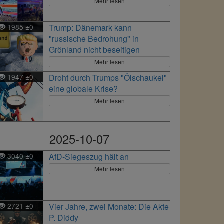
Mehr lesen
1985
0
Trump: Dänemark kann
±
"russische Bedrohung" in
Grönland nicht beseitigen
Mehr lesen
1947
0
Droht durch Trumps "Ölschaukel"
±
eine globale Krise?
Mehr lesen
2025-10-07
3040
0
AfD-Siegeszug hält an
±
Mehr lesen
2721
0
Vier Jahre, zwei Monate: Die Akte
±
P. Diddy