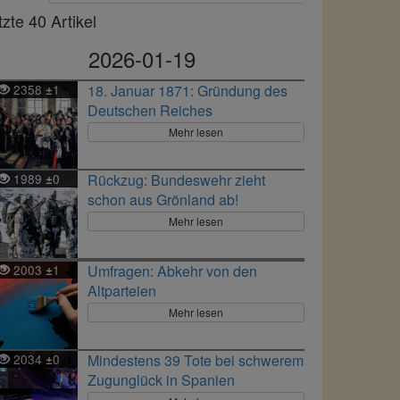
tzte 40 Artikel
2026-01-19
2358
1
18. Januar 1871: Gründung des
±
Deutschen Reiches
Mehr lesen
1989
0
Rückzug: Bundeswehr zieht
±
schon aus Grönland ab!
Mehr lesen
2003
1
Umfragen: Abkehr von den
±
Altparteien
Mehr lesen
2034
0
Mindestens 39 Tote bei schwerem
±
Zugunglück in Spanien