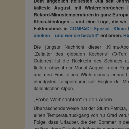
Dem angeblich heißesten Juli seit Jahrh
kälteste August, mit Wintereinbrüchen
Rekord-Minustemperaturen in ganz Europa.
Klima-Ideologen – und eine Lüge, die wir
Faktencheck in
COMPACT-Spezial „Klima-Te
denken – und wer sie bezahlt“
entlarven.
Hi
Die jüngste Nachricht dieser „Klima-Ap
„Zeitalter des globalen Kochens“ (O‑To
Guterres) ist die Rückkehr des Schnees a
Italien, obwohl der Monat August in der Rege
und den Frost eines Wintermonats erinnert.
niedrigsten Temperaturen seit Beginn der M
italienischen Alpen.
„Frohe Weihnachten“ in den Alpen
Überraschenderweise hat der Sturm Patricia, 
einen Temperaturrückgang von 10 Grad verur
Folge, dass Urlauber, die den Sommer in de
wollten, ihren Skiurlaub frühzeitig planen muss