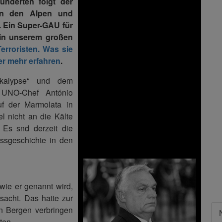
underten folgt der
 in den Alpen und
 Ein Super-GAU für
 in unserem großen
rroristen. Was sie
er mehr erfahren
.
okalypse“ und dem
n UNO-Chef António
uf der Marmolata in
l nicht an die Kälte
 Es snd derzeit die
essgeschichte in den
wie er genannt wird,
sacht. Das hatte zur
n Bergen verbringen
ten.