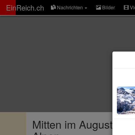
ER
EinReich.ch
Nachrichten
Bilder
Vi
Mitten im August: Sch