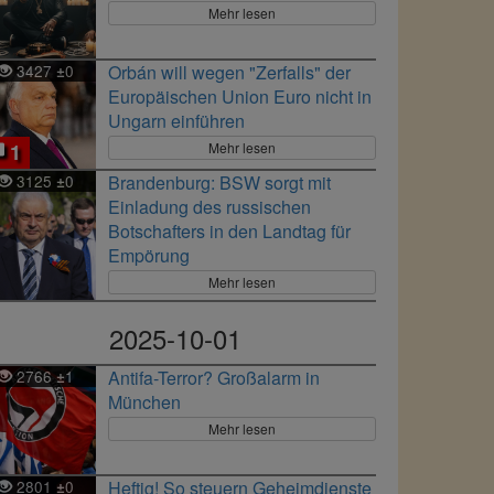
Mehr lesen
3427
0
Orbán will wegen "Zerfalls" der
±
Europäischen Union Euro nicht in
Ungarn einführen
Mehr lesen
1
3125
0
Brandenburg: BSW sorgt mit
±
Einladung des russischen
Botschafters in den Landtag für
Empörung
Mehr lesen
2025-10-01
2766
1
Antifa-Terror? Großalarm in
±
München
Mehr lesen
2801
0
Heftig! So steuern Geheimdienste
±