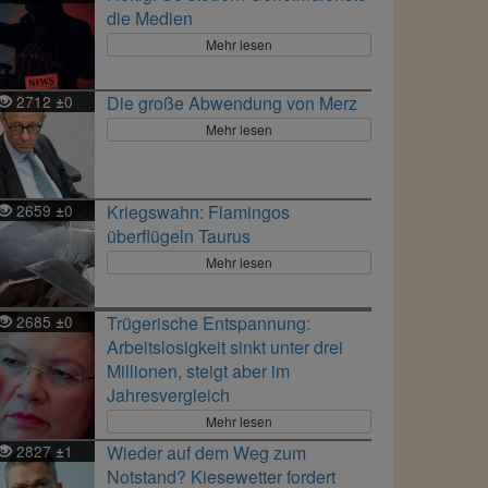
die Medien
Mehr lesen
2712
0
Die große Abwendung von Merz
±
Mehr lesen
2659
0
Kriegswahn: Flamingos
±
überflügeln Taurus
Mehr lesen
2685
0
Trügerische Entspannung:
±
Arbeitslosigkeit sinkt unter drei
Millionen, steigt aber im
Jahresvergleich
Mehr lesen
2827
1
Wieder auf dem Weg zum
±
Notstand? Kiesewetter fordert