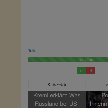
Teilen
100%
100% Plius
Plus
+ 1
- 0
rückwärts
v
Kreml erklärt: Was
Po
Russland bei US-
Innenmi