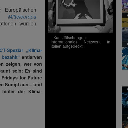
 Europäischen
 Mitteleuropa
rationen wurden
Kunstfälschungen:
Internationales Netzwerk in
Italien aufgedeckt
T-Spezial „Klima-
 bezahlt“
entlarven
en zeigen, wer von
taunt sein: Es sind
 Fridays for Future
en Sumpf aus – und
 hinter der Klima-