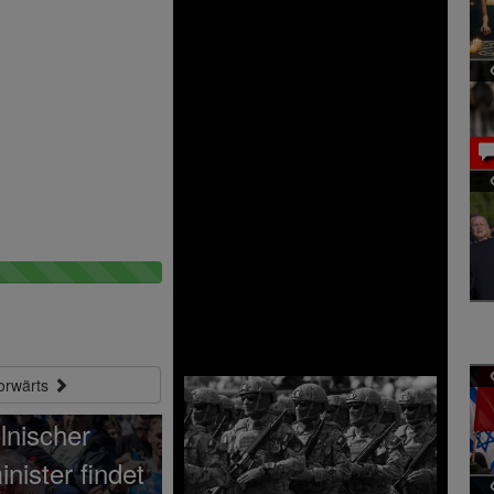
0%
Minus
0%
Minus
orwärts
lnischer
nister findet