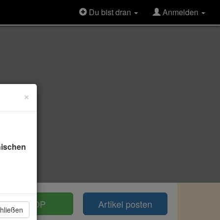
Du bist dran
Anmelden
×
nischen
TOP
Artikel posten
hließen