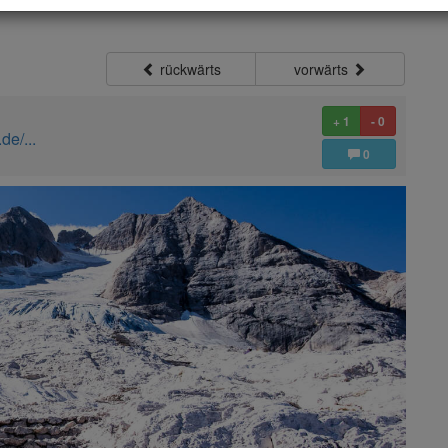
rückwärts
vorwärts
+ 1
- 0
de/...
0