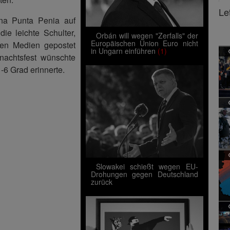
Le
nna Punta Penia auf
ie leichte Schulter,
Orbán will wegen "Zerfalls" der
Europäischen Union Euro nicht
len Medien gepostet
in Ungarn einführen
(1)
nachtsfest wünschte
6 Grad erinnerte.
Slowakei schießt wegen EU-
Drohungen gegen Deutschland
zurück