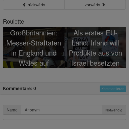
rückwärts
vorwärts
Roulette
Großbritannien:
Als erstes EU-
Messer-Straftaten
Land: Irland will
in England und
Produkte aus von
Wales auf
Israel besetzten
Zehnjahreshoch
Gebieten
boykottieren
Kommentare: 0
Kommentieren
Name
Notwendig