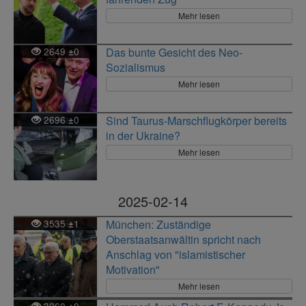
Mehr lesen
2649
0
Das bunte Gesicht des Neo-
±
Sozialismus
Mehr lesen
2696
0
Sind Taurus-Marschflugkörper bereits
±
in der Ukraine?
Mehr lesen
2025-02-14
3535
1
München: Zuständige
±
Oberstaatsanwältin spricht nach
Anschlag von "islamistischer
Motivation"
Mehr lesen
3060
0