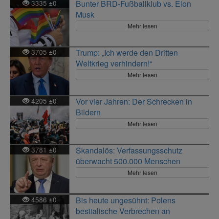
3335
0
Bunter BRD-Fußballklub vs. Elon
±
Musk
Mehr lesen
3705
0
Trump: „Ich werde den Dritten
±
Weltkrieg verhindern!“
Mehr lesen
4205
0
Vor vier Jahren: Der Schrecken in
±
Bildern
Mehr lesen
3781
0
Skandalös: Verfassungsschutz
±
überwacht 500.000 Menschen
Mehr lesen
4586
0
Bis heute ungesühnt: Polens
±
bestialische Verbrechen an