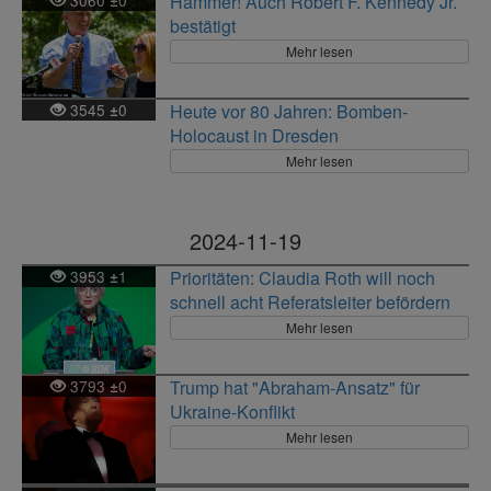
Hammer! Auch Robert F. Kennedy Jr.
±
bestätigt
Mehr lesen
3545
0
Heute vor 80 Jahren: Bomben-
±
Holocaust in Dresden
Mehr lesen
2024-11-19
3953
1
Prioritäten: Claudia Roth will noch
±
schnell acht Referatsleiter befördern
Mehr lesen
3793
0
Trump hat "Abraham-Ansatz" für
±
Ukraine-Konflikt
Mehr lesen