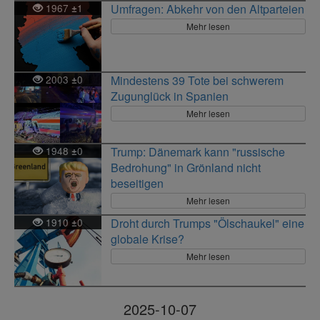
1967
1
Umfragen: Abkehr von den Altparteien
±
Mehr lesen
2003
0
Mindestens 39 Tote bei schwerem
±
Zugunglück in Spanien
Mehr lesen
1948
0
Trump: Dänemark kann "russische
±
Bedrohung" in Grönland nicht
beseitigen
Mehr lesen
1910
0
Droht durch Trumps "Ölschaukel" eine
±
globale Krise?
Mehr lesen
2025-10-07