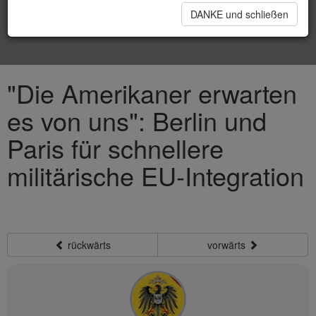
DANKE und schließen
"Die Amerikaner erwarten
es von uns": Berlin und
Paris für schnellere
militärische EU-Integration
rückwärts
vorwärts