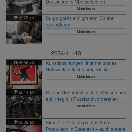
Deutschen in Oberschlesien
Mehr lesen
3975
0
Bürgergeld für Migranten: Zahlen
±
explodieren
Mehr lesen
2024-11-13
2906
0
Kunstfälschungen: Internationales
±
Netzwerk in Italien aufgedeckt
Mehr lesen
2644
0
Polens Generalstabschef: Müssen uns
±
auf Krieg mit Russland vorbereiten
Mehr lesen
2688
0
Strafzölle? China plant E-Auto-
±
Produktion in Eisenach – auch andere