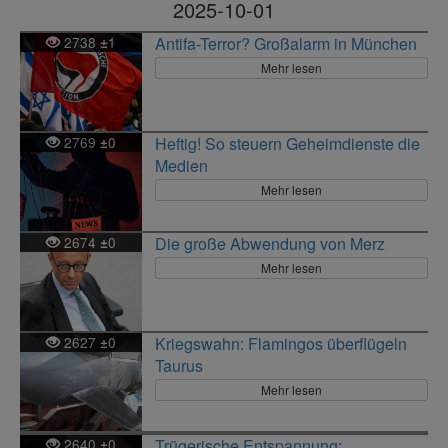
2025-10-01
2738
1
Antifa-Terror? Großalarm in München
±
Mehr lesen
2769
0
Heftig! So steuern Geheimdienste die
±
Medien
Mehr lesen
2674
0
Die große Abwendung von Merz
±
Mehr lesen
2627
0
Kriegswahn: Flamingos überflügeln
±
Taurus
Mehr lesen
2640
0
Trügerische Entspannung:
±