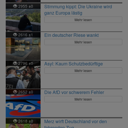
2955
0
Stimmung kippt: Die Ukraine wird
±
ganz Europa lästig
Mehr lesen
2616
1
Ein deutscher Riese wankt
±
Mehr lesen
2796
0
Asyl: Kaum Schutzbedürftige
±
Mehr lesen
2652
0
Die AfD vor schwerem Fehler
±
Mehr lesen
2618
0
Merz wirft Deutschland vor den
±
fahrenden Zug