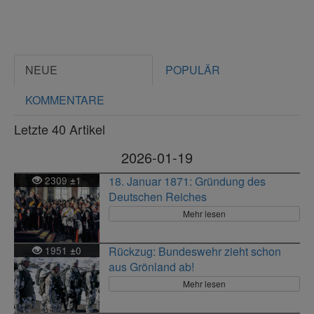
NEUE
POPULÄR
KOMMENTARE
Letzte 40 Artikel
2026-01-19
2309
1
18. Januar 1871: Gründung des
±
Deutschen Reiches
Mehr lesen
1951
0
Rückzug: Bundeswehr zieht schon
±
aus Grönland ab!
Mehr lesen