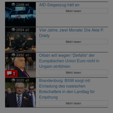
2998
0
AfD-Siegeszug hält an
±
Mehr lesen
2694
0
Vier Jahre, zwei Monate: Die Akte P.
±
Diddy
Mehr lesen
3332
0
Orbán will wegen "Zerfalls" der
±
Europäischen Union Euro nicht in
Ungarn einführen
Mehr lesen
1
3020
0
Brandenburg: BSW sorgt mit
±
Einladung des russischen
Botschafters in den Landtag für
Empörung
Mehr lesen