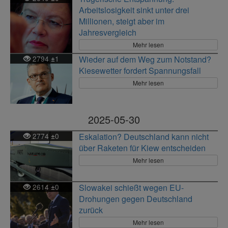
Arbeitslosigkeit sinkt unter drei
Millionen, steigt aber im
Jahresvergleich
Mehr lesen
2794
1
Wieder auf dem Weg zum Notstand?
±
Kiesewetter fordert Spannungsfall
Mehr lesen
2025-05-30
2774
0
Eskalation? Deutschland kann nicht
±
über Raketen für Kiew entscheiden
Mehr lesen
2614
0
Slowakei schießt wegen EU-
±
Drohungen gegen Deutschland
zurück
Mehr lesen