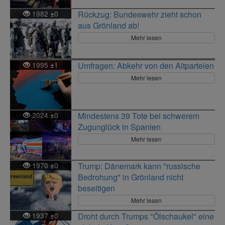
1982
0
Rückzug: Bundeswehr zieht schon
±
aus Grönland ab!
Mehr lesen
1995
1
Umfragen: Abkehr von den Altparteien
±
Mehr lesen
2024
0
Mindestens 39 Tote bei schwerem
±
Zugunglück in Spanien
Mehr lesen
1970
0
Trump: Dänemark kann "russische
±
Bedrohung" in Grönland nicht
beseitigen
Mehr lesen
1937
0
Droht durch Trumps "Ölschaukel" eine
±