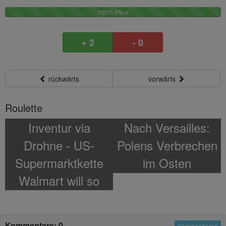
100%
100% Plius
0
Plus
M
0
+ 2
- 0
M
rückwärts
vorwärts
Roulette
Inventur via
Nach Versailles:
Drohne - US-
Polens Verbrechen
Supermarktkette
im Osten
Walmart will so
Tausende
Arbeitnehmer
Kommentare: 0
Kommentieren