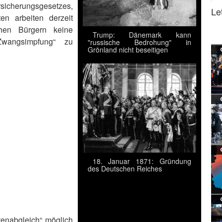
cherungsgesetzes,
Le
en arbeiten derzeit
chen Bürgern keine
Trump: Dänemark kann
Zwangsimpfung“ zu
"russische Bedrohung" in
Grönland nicht beseitigen
18. Januar 1871: Gründung
des Deutschen Reiches
enabgleich“ möglich