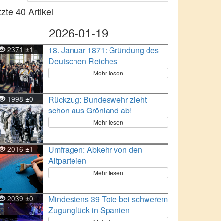
tzte 40 Artikel
2026-01-19
2371
1
18. Januar 1871: Gründung des
±
Deutschen Reiches
Mehr lesen
1998
0
Rückzug: Bundeswehr zieht
±
schon aus Grönland ab!
Mehr lesen
2016
1
Umfragen: Abkehr von den
±
Altparteien
Mehr lesen
2039
0
Mindestens 39 Tote bei schwerem
±
Zugunglück in Spanien