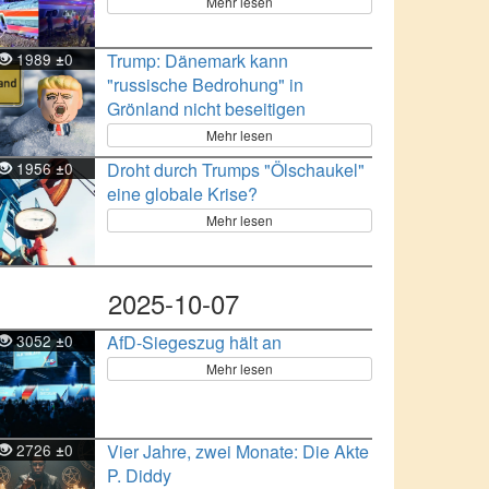
Mehr lesen
1989
0
Trump: Dänemark kann
±
"russische Bedrohung" in
Grönland nicht beseitigen
Mehr lesen
1956
0
Droht durch Trumps "Ölschaukel"
±
eine globale Krise?
Mehr lesen
2025-10-07
3052
0
AfD-Siegeszug hält an
±
Mehr lesen
2726
0
Vier Jahre, zwei Monate: Die Akte
±
P. Diddy