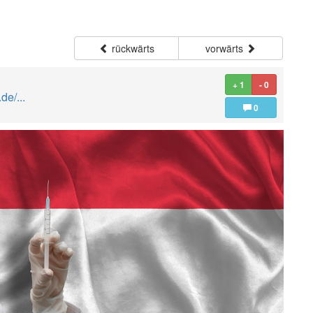
rückwärts
vorwärts
+ 1
- 0
de/...
0