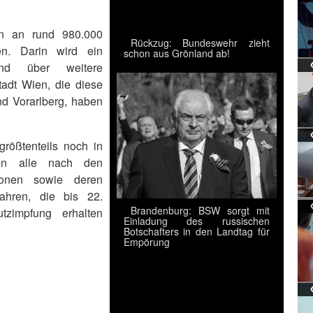
un an rund 980.000
Rückzug: Bundeswehr zieht
n. Darin wird ein
schon aus Grönland ab!
und über weitere
tadt Wien, die diese
und Vorarlberg, haben
größtenteils noch in
den alle nach den
sonen sowie deren
ahren, die bis 22.
Brandenburg: BSW sorgt mit
zimpfung erhalten
Einladung des russischen
Botschafters in den Landtag für
Empörung