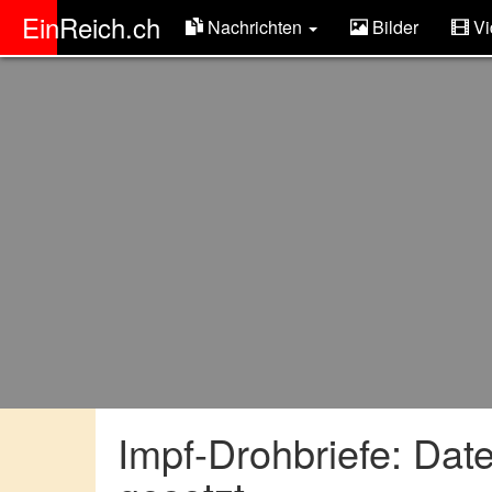
ER
EinReich.ch
Nachrichten
Bilder
Vi
Impf-Drohbriefe: Dat