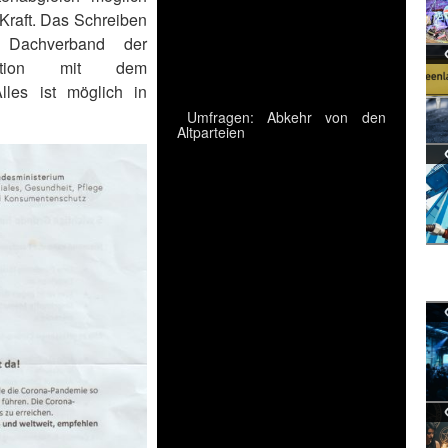
Kraft. Das Schreiben
 Dachverband der
eration mit dem
lles ist möglich in
Umfragen: Abkehr von den
Altparteien