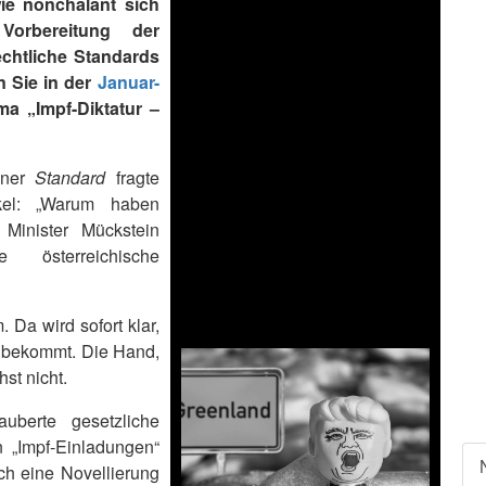
wie nonchalant sich
orbereitung der
echtliche Standards
 Sie in der
Januar-
a „Impf-Diktatur –
iener
Standard
fragte
kel: „Warum haben
Minister Mückstein
österreichische
Da wird sofort klar,
g bekommt. Die Hand,
hst nicht.
berte gesetzliche
 „Impf-Einladungen“
h eine Novellierung