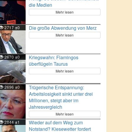
die Medien
Mehr lesen
2717
0
Die große Abwendung von Merz
±
Mehr lesen
2670
0
Kriegswahn: Flamingos
±
überflügeln Taurus
Mehr lesen
2696
0
Trügerische Entspannung:
±
Arbeitslosigkeit sinkt unter drei
Millionen, steigt aber im
Jahresvergleich
Mehr lesen
2844
1
Wieder auf dem Weg zum
±
Notstand? Kiesewetter fordert