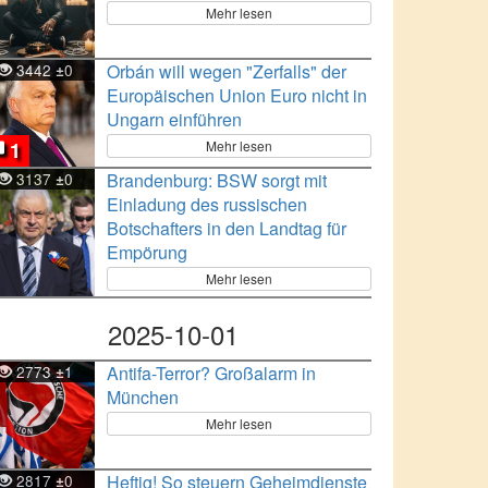
Mehr lesen
3442
0
Orbán will wegen "Zerfalls" der
±
Europäischen Union Euro nicht in
Ungarn einführen
Mehr lesen
1
3137
0
Brandenburg: BSW sorgt mit
±
Einladung des russischen
Botschafters in den Landtag für
Empörung
Mehr lesen
2025-10-01
2773
1
Antifa-Terror? Großalarm in
±
München
Mehr lesen
2817
0
Heftig! So steuern Geheimdienste
±