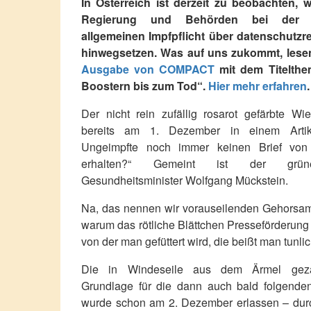
In Österreich ist derzeit zu beobachten, 
Regierung und Behörden bei der V
allgemeinen Impfpflicht über datenschutzr
hinwegsetzen. Was auf uns zukommt, lesen
Ausgabe von COMPACT
mit dem Titelthem
Boostern bis zum Tod“.
Hier mehr erfahren
.
Der nicht rein zufällig rosarot gefärbte W
bereits am 1. Dezember in einem Arti
Ungeimpfte noch immer keinen Brief von 
erhalten?“ Gemeint ist der grüne 
Gesundheitsminister Wolfgang Mückstein.
Na, das nennen wir vorauseilenden Gehorsam. 
warum das rötliche Blättchen Presseförderun
von der man gefüttert wird, die beißt man tunlic
Die in Windeseile aus dem Ärmel gezau
Grundlage für die dann auch bald folgenden
wurde schon am 2. Dezember erlassen – durc