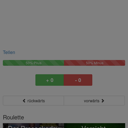
Teilen
50%
50%
50% Plius
50% Minus
Plus
Minus
+ 0
- 0
rückwärts
vorwärts
Roulette