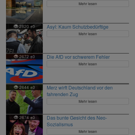
Mehr lesen
2820
0
Asyl: Kaum Schutzbedürftige
±
Mehr lesen
2672
0
Die AfD vor schwerem Fehler
±
Mehr lesen
2644
0
Merz wirft Deutschland vor den
±
fahrenden Zug
Mehr lesen
2674
0
Das bunte Gesicht des Neo-
±
Sozialismus
Mehr lesen