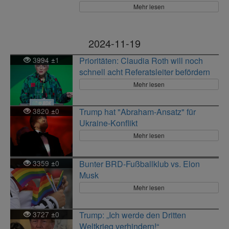
Mehr lesen
2024-11-19
3994
1
Prioritäten: Claudia Roth will noch
±
schnell acht Referatsleiter befördern
Mehr lesen
3820
0
Trump hat "Abraham-Ansatz" für
±
Ukraine-Konflikt
Mehr lesen
3359
0
Bunter BRD-Fußballklub vs. Elon
±
Musk
Mehr lesen
3727
0
Trump: „Ich werde den Dritten
±
Weltkrieg verhindern!“