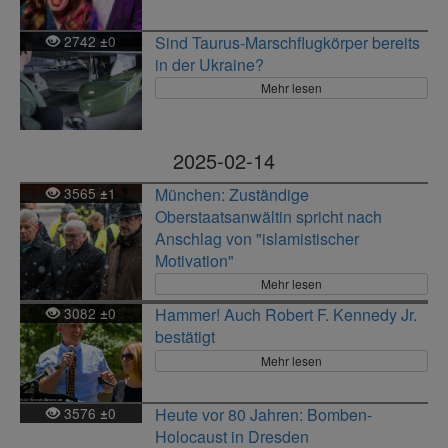
2742
0
Sind Taurus-Marschflugkörper bereits
±
in der Ukraine?
Mehr lesen
2025-02-14
3565
1
München: Zuständige
±
Oberstaatsanwältin spricht nach
Anschlag von "islamistischer
Motivation"
Mehr lesen
3082
0
Hammer! Auch Robert F. Kennedy Jr.
±
bestätigt
Mehr lesen
3576
0
Heute vor 80 Jahren: Bomben-
±
Holocaust in Dresden