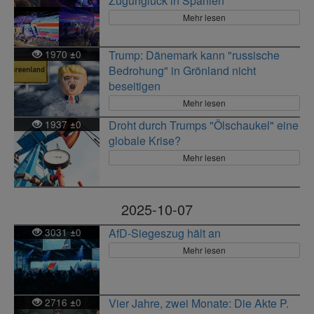
Zugunglück in Spanien
Mehr lesen
1970
0
Trump: Dänemark kann "russische
±
Bedrohung" in Grönland nicht
beseitigen
Mehr lesen
1937
0
Droht durch Trumps "Ölschaukel" eine
±
globale Krise?
Mehr lesen
2025-10-07
3031
0
AfD-Siegeszug hält an
±
Mehr lesen
2716
0
Vier Jahre, zwei Monate: Die Akte P.
±