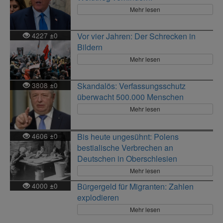
Mehr lesen
4227
0
Vor vier Jahren: Der Schrecken in
±
Bildern
Mehr lesen
3808
0
Skandalös: Verfassungsschutz
±
überwacht 500.000 Menschen
Mehr lesen
4606
0
Bis heute ungesühnt: Polens
±
bestialische Verbrechen an
Deutschen in Oberschlesien
Mehr lesen
4000
0
Bürgergeld für Migranten: Zahlen
±
explodieren
Mehr lesen