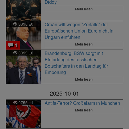
Diddy
Mehr lesen
3398
0
Orbán will wegen "Zerfalls" der
±
Europäischen Union Euro nicht in
Ungarn einführen
Mehr lesen
1
3099
0
Brandenburg: BSW sorgt mit
±
Einladung des russischen
Botschafters in den Landtag für
Empörung
Mehr lesen
2025-10-01
2756
1
Antifa-Terror? Großalarm in München
±
Mehr lesen