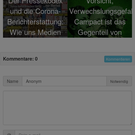
Der Pressekodex
Vorsicht,
und die Corona-
Verwechslungsgefah
Berichterstattung:
Campact ist das
Wie uns Medien
Gegenteil von
für dumm
COMPACT
verkaufen
Kommentare: 0
Kommentieren
Name
Notwendig
@