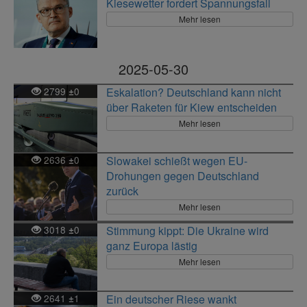
Kiesewetter fordert Spannungsfall
Mehr lesen
2025-05-30
2799
0
Eskalation? Deutschland kann nicht
±
über Raketen für Kiew entscheiden
Mehr lesen
2636
0
Slowakei schießt wegen EU-
±
Drohungen gegen Deutschland
zurück
Mehr lesen
3018
0
Stimmung kippt: Die Ukraine wird
±
ganz Europa lästig
Mehr lesen
2641
1
Ein deutscher Riese wankt
±