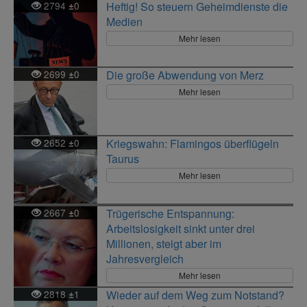
2794
0
Heftig! So steuern Geheimdienste die
±
Medien
Mehr lesen
2699
0
Die große Abwendung von Merz
±
Mehr lesen
2652
0
Kriegswahn: Flamingos überflügeln
±
Taurus
Mehr lesen
2667
0
Trügerische Entspannung:
±
Arbeitslosigkeit sinkt unter drei
Millionen, steigt aber im
Jahresvergleich
Mehr lesen
2818
1
Wieder auf dem Weg zum Notstand?
±