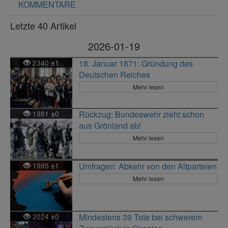
KOMMENTARE
Letzte 40 Artikel
2026-01-19
2340
1
18. Januar 1871: Gründung des
±
Deutschen Reiches
Mehr lesen
1981
0
Rückzug: Bundeswehr zieht schon
±
aus Grönland ab!
Mehr lesen
1995
1
Umfragen: Abkehr von den Altparteien
±
Mehr lesen
2024
0
Mindestens 39 Tote bei schwerem
±