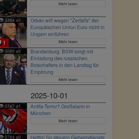
Mehr lesen
3384
0
Orbán will wegen "Zerfalls" der
±
Europäischen Union Euro nicht in
Ungarn einführen
Mehr lesen
1
3080
0
Brandenburg: BSW sorgt mit
±
Einladung des russischen
Botschafters in den Landtag für
Empörung
Mehr lesen
2025-10-01
2747
1
Antifa-Terror? Großalarm in
±
München
Mehr lesen
2784
0
Heftig! So steuern Geheimdienste
±