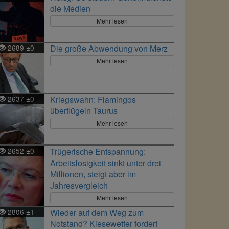
die Medien
Mehr lesen
2689
0
Die große Abwendung von Merz
±
Mehr lesen
2637
0
Kriegswahn: Flamingos
±
überflügeln Taurus
Mehr lesen
2652
0
Trügerische Entspannung:
±
Arbeitslosigkeit sinkt unter drei
Millionen, steigt aber im
Jahresvergleich
Mehr lesen
2806
1
Wieder auf dem Weg zum
±
Notstand? Kiesewetter fordert