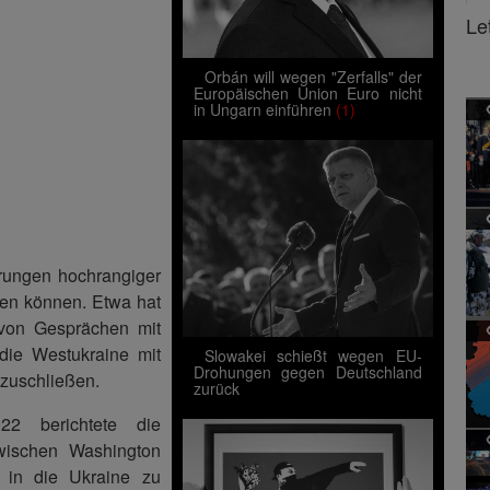
Le
Orbán will wegen "Zerfalls" der
Europäischen Union Euro nicht
in Ungarn einführen
(1)
erungen hochrangiger
den können. Etwa hat
 von Gesprächen mit
 die Westukraine mit
Slowakei schießt wegen EU-
Drohungen gegen Deutschland
zuschließen.
zurück
2 berichtete die
zwischen Washington
” in die Ukraine zu