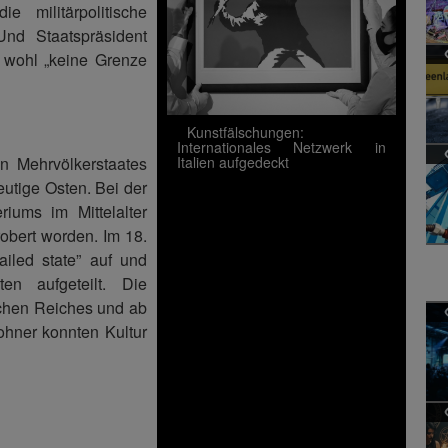
 militärpolitische
Und Staatspräsident
 wohl „keine Grenze
Kunstfälschungen:
Internationales Netzwerk in
n Mehrvölkerstaates
Italien aufgedeckt
eutige Osten. Bei der
riums im Mittelalter
obert worden. Im 18.
ailed state” auf und
n aufgeteilt. Die
chen Reiches und ab
ohner konnten Kultur