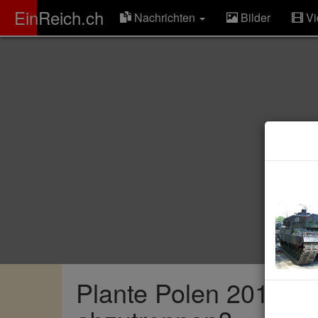
ER
EinReich.ch
Nachrichten
Bilder
Vi
Plante Polen 2014, e