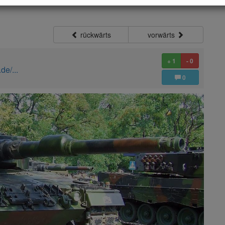
rückwärts
vorwärts
+ 1
- 0
de/...
0