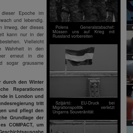
e dieser Epoche im
 wach und lebendig.
n Irrweg, der dieses
Polens Generalstabschef:
Müssen uns auf Krieg mit
heit kann nur in der
Russland vorbereiten
stehen. Vielleicht
se Wahrheit in den
ner erneut in die
und sogar grausame
er durch den Winter
che Reparationen
eunde in London und
ndesregierung tritt
Szijjártó: EU-Druck bei
Migrationspolitik verletzt
en und pflegt den
Ungarns Souveränität
sche Grundlage der
ht es COMPACT, um
eschichtsausgabe