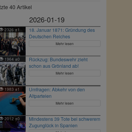
tzte 40 Artikel
2026-01-19
2326
1
18. Januar 1871: Gründung des
±
Deutschen Reiches
Mehr lesen
1964
0
Rückzug: Bundeswehr zieht
±
schon aus Grönland ab!
Mehr lesen
1983
1
Umfragen: Abkehr von den
±
Altparteien
Mehr lesen
2012
0
Mindestens 39 Tote bei schwerem
±
Zugunglück in Spanien