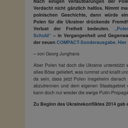
Nach einigen Verlautbarungen der Pole
Verdacht nicht gänzlich haltlos. Nimmt m
polnischen Geschichte, dann würde ein
Polen für die Ukrainer drückende Fremd
Verlust der Freiheit bedeuten.
„Pole
Schuld“
– in Vergangenheit und Gegenwar
der neuen
COMPACT-Sonderausgabe.
Hier 
– von Georg Junghans
Aber Polen hat doch die Ukraine unterstützt w
alles Böse geliefert, was rummst und knallt un
da sein, dass jetzt Polen insgeheim danach tr
abzutrennen und dem eigenen Staatsgebiet 
kann doch nur wieder die ewige Putin-Propag
Zu Beginn des Ukrainekonfliktes 2014 gab 