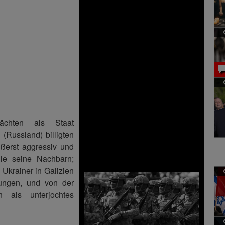
chten als Staat
(Russland) billigten
ußerst aggressiv und
lle seine Nachbarn;
Ukrainer in Galizien
ungen, und von der
 als unterjochtes