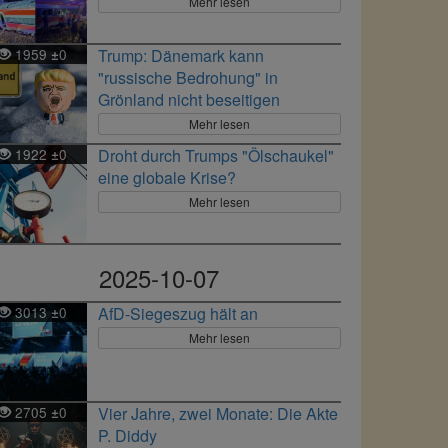
Mehr lesen
1959
0
Trump: Dänemark kann
±
"russische Bedrohung" in
Grönland nicht beseitigen
Mehr lesen
1922
0
Droht durch Trumps "Ölschaukel"
±
eine globale Krise?
Mehr lesen
2025-10-07
3013
0
AfD-Siegeszug hält an
±
Mehr lesen
2705
0
Vier Jahre, zwei Monate: Die Akte
±
P. Diddy