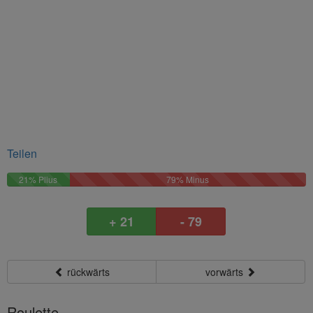
Teilen
21%
79%
21% Plius
79% Minus
Plus
Minus
+ 21
- 79
rückwärts
vorwärts
Roulette