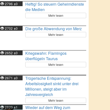
2796
0
Heftig! So steuern Geheimdienste
±
die Medien
Mehr lesen
2702
0
Die große Abwendung von Merz
±
Mehr lesen
2652
0
Kriegswahn: Flamingos
±
überflügeln Taurus
Mehr lesen
2671
0
Trügerische Entspannung:
±
Arbeitslosigkeit sinkt unter drei
Millionen, steigt aber im
Jahresvergleich
Mehr lesen
2820
1
Wieder auf dem Weg zum
±