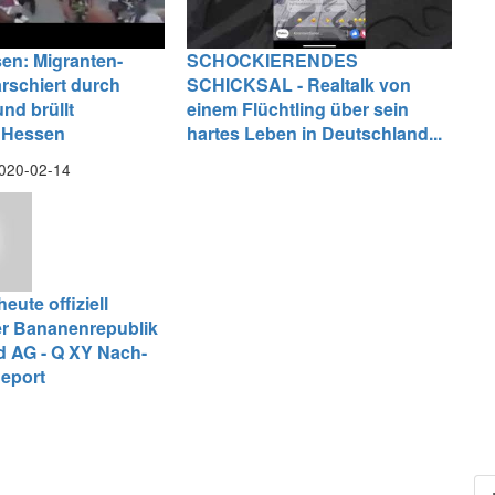
en: Migranten-
SCHOCKIERENDES
rschiert durch
SCHICKSAL - Realtalk von
nd brüllt
einem Flüchtling über sein
/ Hessen
hartes Leben in Deutschland...
020-02-14
eute offiziell
der Bananenrepublik
d AG - Q XY Nach-
eport