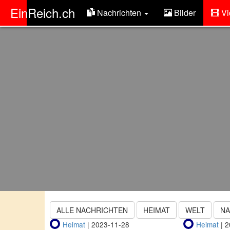
ER
EinReich.ch
Nachrichten
Bilder
Vi
ALLE NACHRICHTEN
HEIMAT
WELT
N
Heimat
| 2023-11-28
Heimat
| 2