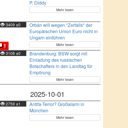
P. Diddy
Mehr lesen
3409
0
Orbán will wegen "Zerfalls" der
±
Europäischen Union Euro nicht in
Ungarn einführen
Mehr lesen
1
3108
0
Brandenburg: BSW sorgt mit
±
Einladung des russischen
Botschafters in den Landtag für
Empörung
Mehr lesen
2025-10-01
2759
1
Antifa-Terror? Großalarm in
±
München
Mehr lesen