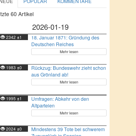
NEUE
POPULÄR
KOMMENTARE
tzte 60 Artikel
2026-01-19
2342
1
18. Januar 1871: Gründung des
±
Deutschen Reiches
Mehr lesen
1983
0
Rückzug: Bundeswehr zieht schon
±
aus Grönland ab!
Mehr lesen
1995
1
Umfragen: Abkehr von den
±
Altparteien
Mehr lesen
2024
0
Mindestens 39 Tote bei schwerem
±
Zugunglück in Spanien