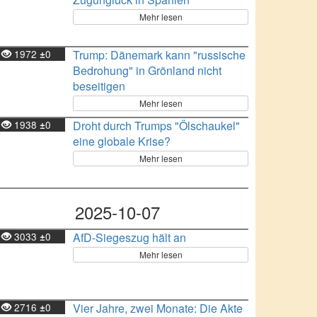
Mehr lesen
1972
0
Trump: Dänemark kann "russische
±
Bedrohung" in Grönland nicht
beseitigen
Mehr lesen
1938
0
Droht durch Trumps "Ölschaukel"
±
eine globale Krise?
Mehr lesen
2025-10-07
3033
0
AfD-Siegeszug hält an
±
Mehr lesen
2716
0
Vier Jahre, zwei Monate: Die Akte
±