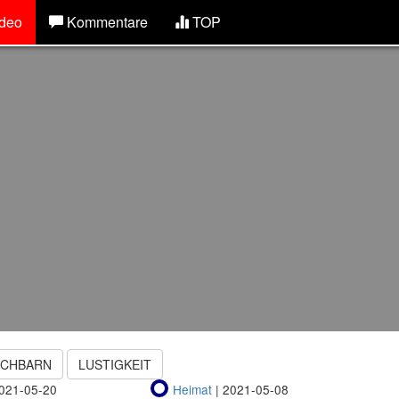
deo
Kommentare
TOP
ACHBARN
LUSTIGKEIT
021-05-20
Heimat
| 2021-05-08