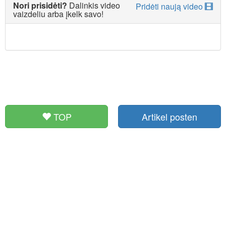
Nori prisidėti?
Dalinkis video
Pridėti naują video
vaizdeliu arba įkelk savo!
TOP
Artikel posten