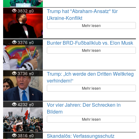
3832
0
Trump hat "Abraham-Ansatz" für
±
Ukraine-Konflikt
Mehr lesen
3376
0
Bunter BRD-Fußballklub vs. Elon Musk
±
Mehr lesen
3736
0
Trump: „Ich werde den Dritten Weltkrieg
±
verhindern!“
Mehr lesen
4232
0
Vor vier Jahren: Der Schrecken in
±
Bildern
Mehr lesen
3816
0
Skandalös: Verfassungsschutz
±