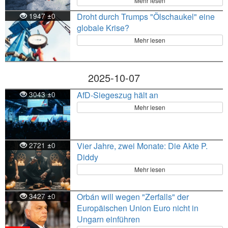
Mehr lesen
1947
0
Droht durch Trumps "Ölschaukel" eine
±
globale Krise?
Mehr lesen
2025-10-07
3043
0
AfD-Siegeszug hält an
±
Mehr lesen
2721
0
Vier Jahre, zwei Monate: Die Akte P.
±
Diddy
Mehr lesen
3427
0
Orbán will wegen "Zerfalls" der
±
Europäischen Union Euro nicht in
Ungarn einführen