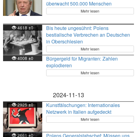
überwacht 500.000 Menschen
Mehr lesen
4618
0
Bis heute ungesühnt: Polens
±
bestialische Verbrechen an Deutschen
in Oberschlesien
Mehr lesen
4008
0
Bürgergeld für Migranten: Zahlen
±
explodieren
Mehr lesen
2024-11-13
2925
0
Kunstfälschungen: Internationales
±
Netzwerk in Italien aufgedeckt
Mehr lesen
2661
0
Polens Generalstabschef: Müssen uns
±