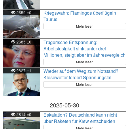
2659
0
Kriegswahn: Flamingos überflügeln
±
Taurus
Mehr lesen
2685
0
Trügerische Entspannung:
±
Arbeitslosigkeit sinkt unter drei
Millionen, steigt aber im Jahresvergleich
Mehr lesen
2827
1
Wieder auf dem Weg zum Notstand?
±
Kiesewetter fordert Spannungsfall
Mehr lesen
2025-05-30
2814
0
Eskalation? Deutschland kann nicht
±
über Raketen für Kiew entscheiden
Mehr lesen