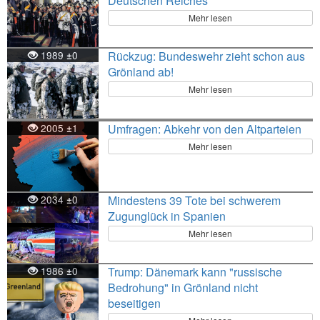
Deutschen Reiches
Mehr lesen
1989
0
Rückzug: Bundeswehr zieht schon aus
±
Grönland ab!
Mehr lesen
2005
1
Umfragen: Abkehr von den Altparteien
±
Mehr lesen
2034
0
Mindestens 39 Tote bei schwerem
±
Zugunglück in Spanien
Mehr lesen
1986
0
Trump: Dänemark kann "russische
±
Bedrohung" in Grönland nicht
beseitigen