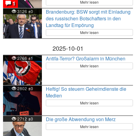
Mehr lesen
1
3126
0
Brandenburg: BSW sorgt mit Einladung
±
des russischen Botschafters in den
Landtag für Empörung
Mehr lesen
2025-10-01
2766
1
Antifa-Terror? Großalarm in München
±
Mehr lesen
2802
0
Heftig! So steuern Geheimdienste die
±
Medien
Mehr lesen
2712
0
Die große Abwendung von Merz
±
Mehr lesen