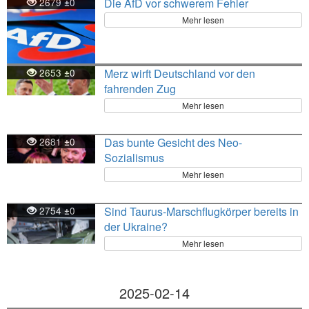
2679
0
Die AfD vor schwerem Fehler
±
Mehr lesen
2653
0
Merz wirft Deutschland vor den
±
fahrenden Zug
Mehr lesen
2681
0
Das bunte Gesicht des Neo-
±
Sozialismus
Mehr lesen
2754
0
Sind Taurus-Marschflugkörper bereits in
±
der Ukraine?
Mehr lesen
2025-02-14