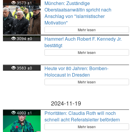
3573
1
München: Zuständige
±
Oberstaatsanwältin spricht nach
Anschlag von "islamistischer
Motivation"
Mehr lesen
3094
0
Hammer! Auch Robert F. Kennedy Jr.
±
bestätigt
Mehr lesen
3583
0
Heute vor 80 Jahren: Bomben-
±
Holocaust in Dresden
Mehr lesen
2024-11-19
4003
1
Prioritäten: Claudia Roth will noch
±
schnell acht Referatsleiter befördern
Mehr lesen