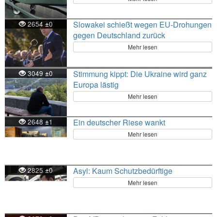
2654
0
Slowakei schießt wegen EU-Drohungen
±
gegen Deutschland zurück
Mehr lesen
3049
0
Stimmung kippt: Die Ukraine wird ganz
±
Europa lästig
Mehr lesen
2648
1
Ein deutscher Riese wankt
±
Mehr lesen
2825
0
Asyl: Kaum Schutzbedürftige
±
Mehr lesen