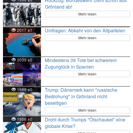
Rückzug: Bundeswehr zieht schon aus
Grönland ab!
Mehr lesen
2017
1
Umfragen: Abkehr von den Altparteien
±
Mehr lesen
2039
0
Mindestens 39 Tote bei schwerem
±
Zugunglück in Spanien
Mehr lesen
1989
0
Trump: Dänemark kann "russische
±
Bedrohung" in Grönland nicht
beseitigen
Mehr lesen
1956
0
Droht durch Trumps "Ölschaukel" eine
±
globale Krise?