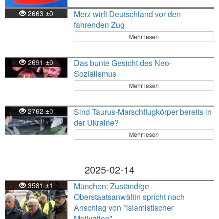
2663
0
Merz wirft Deutschland vor den
±
fahrenden Zug
Mehr lesen
2691
0
Das bunte Gesicht des Neo-
±
Sozialismus
Mehr lesen
2762
0
Sind Taurus-Marschflugkörper bereits in
±
der Ukraine?
Mehr lesen
2025-02-14
3581
1
München: Zuständige
±
Oberstaatsanwältin spricht nach
Anschlag von "islamistischer
Motivation"