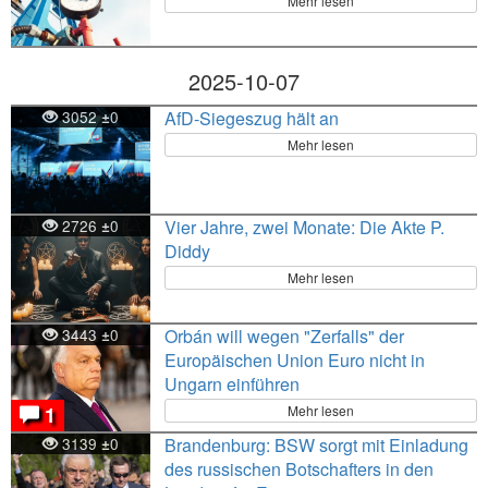
Mehr lesen
2025-10-07
3052
0
AfD-Siegeszug hält an
±
Mehr lesen
2726
0
Vier Jahre, zwei Monate: Die Akte P.
±
Diddy
Mehr lesen
3443
0
Orbán will wegen "Zerfalls" der
±
Europäischen Union Euro nicht in
Ungarn einführen
Mehr lesen
1
3139
0
Brandenburg: BSW sorgt mit Einladung
±
des russischen Botschafters in den