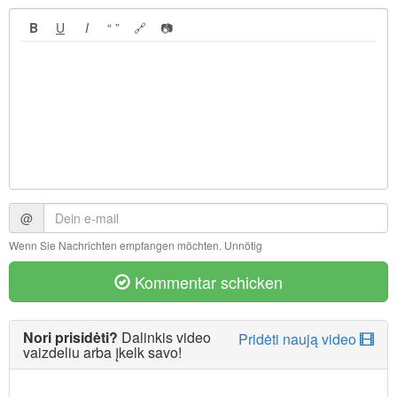
B
U
I
“ ”
🔗
📷
@
Wenn Sie Nachrichten empfangen möchten. Unnötig
Kommentar schicken
Nori prisidėti?
Dalinkis video
Pridėti naują video
vaizdeliu arba įkelk savo!