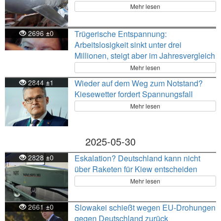
Mehr lesen
2696
0
Trügerische Entspannung:
±
Arbeitslosigkeit sinkt unter drei
Millionen, steigt aber im Jahresvergleich
Mehr lesen
2844
1
Wieder auf dem Weg zum Notstand?
±
Kiesewetter fordert Spannungsfall
Mehr lesen
2025-05-30
2828
0
Eskalation? Deutschland kann nicht
±
über Raketen für Kiew entscheiden
Mehr lesen
2661
0
Slowakei schießt wegen EU-Drohungen
±
gegen Deutschland zurück