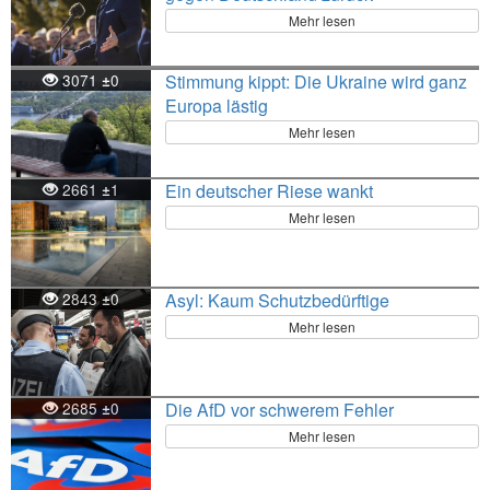
Mehr lesen
3071
0
Stimmung kippt: Die Ukraine wird ganz
±
Europa lästig
Mehr lesen
2661
1
Ein deutscher Riese wankt
±
Mehr lesen
2843
0
Asyl: Kaum Schutzbedürftige
±
Mehr lesen
2685
0
Die AfD vor schwerem Fehler
±
Mehr lesen