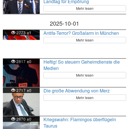
Landtag für Empörung
Mehr lesen
2025-10-01
2773
1
Antifa-Terror? Großalarm in München
±
Mehr lesen
2817
0
Heftig! So steuern Geheimdienste die
±
Medien
Mehr lesen
2717
0
Die große Abwendung von Merz
±
Mehr lesen
2670
0
Kriegswahn: Flamingos überflügeln
±
Taurus