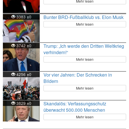
Mehr lesen
3383
0
Bunter BRD-Fußballklub vs. Elon Musk
±
Mehr lesen
3742
0
Trump: „Ich werde den Dritten Weltkrieg
±
verhindern!“
Mehr lesen
4256
0
Vor vier Jahren: Der Schrecken in
±
Bildern
Mehr lesen
3829
0
Skandalös: Verfassungsschutz
±
überwacht 500.000 Menschen
Mehr lesen