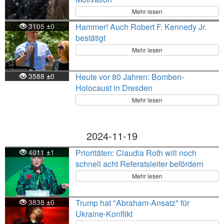
Mehr lesen
3105
0
Hammer! Auch Robert F. Kennedy Jr.
±
bestätigt
Mehr lesen
3588
0
Heute vor 80 Jahren: Bomben-
±
Holocaust in Dresden
Mehr lesen
2024-11-19
4011
1
Prioritäten: Claudia Roth will noch
±
schnell acht Referatsleiter befördern
Mehr lesen
3838
0
Trump hat "Abraham-Ansatz" für
±
Ukraine-Konflikt