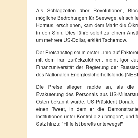
Als Schlagzeilen über Revolutionen, Blo
mögliche Bedrohungen für Seewege, einschlie
Hormus, erschienen, kam dem Markt die Ölkr
in den Sinn. Dies führe sofort zu einem Anst
um mehrere US-Dollar, erklärt Tschernow.
Der Preisanstieg sei in erster Linie auf Fakt
mit dem Iran zurückzuführen, meint Igor Ju
Finanzuniversität der Regierung der Russis
des Nationalen Energiesicherheitsfonds (NESF
Die Preise stiegen rapide an, als die 
Evakuierung des Personals aus US-Militärst
Osten bekannt wurde. US-Präsident Donald T
einen Tweet, in dem er die Demonstranten
Institutionen unter Kontrolle zu bringen", und 
Satz hinzu: "Hilfe ist bereits unterwegs!"