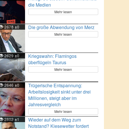
die Medien
Mehr lesen
2678
0
Die große Abwendung von Merz
±
Mehr lesen
2629
0
Kriegswahn: Flamingos
±
überflügeln Taurus
Mehr lesen
2646
0
Trügerische Entspannung:
±
Arbeitslosigkeit sinkt unter drei
Millionen, steigt aber im
Jahresvergleich
Mehr lesen
2802
1
Wieder auf dem Weg zum
±
Notstand? Kiesewetter fordert