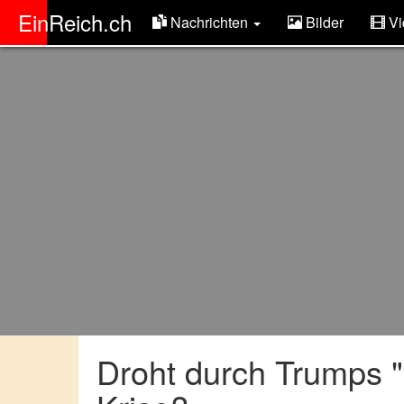
ER
EinReich.ch
Nachrichten
Bilder
Vi
Droht durch Trumps "