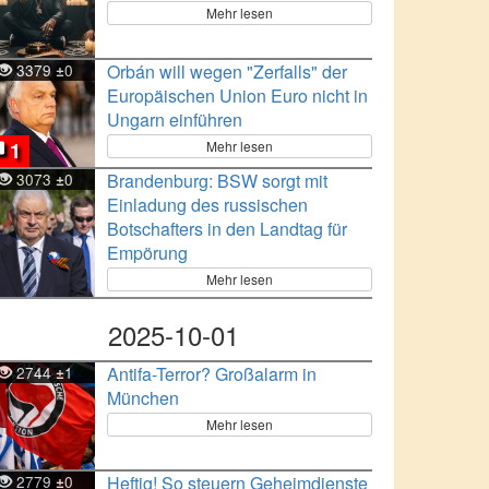
Mehr lesen
3379
0
Orbán will wegen "Zerfalls" der
±
Europäischen Union Euro nicht in
Ungarn einführen
Mehr lesen
1
3073
0
Brandenburg: BSW sorgt mit
±
Einladung des russischen
Botschafters in den Landtag für
Empörung
Mehr lesen
2025-10-01
2744
1
Antifa-Terror? Großalarm in
±
München
Mehr lesen
2779
0
Heftig! So steuern Geheimdienste
±