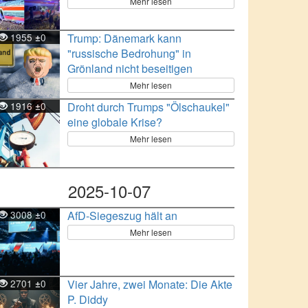
Mehr lesen
1955
0
Trump: Dänemark kann
±
"russische Bedrohung" in
Grönland nicht beseitigen
Mehr lesen
1916
0
Droht durch Trumps "Ölschaukel"
±
eine globale Krise?
Mehr lesen
2025-10-07
3008
0
AfD-Siegeszug hält an
±
Mehr lesen
2701
0
Vier Jahre, zwei Monate: Die Akte
±
P. Diddy