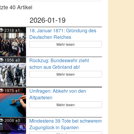
tzte 40 Artikel
2026-01-19
2318
1
18. Januar 1871: Gründung des
±
Deutschen Reiches
Mehr lesen
1956
0
Rückzug: Bundeswehr zieht
±
schon aus Grönland ab!
Mehr lesen
1975
1
Umfragen: Abkehr von den
±
Altparteien
Mehr lesen
2008
0
Mindestens 39 Tote bei schwerem
±
Zugunglück in Spanien