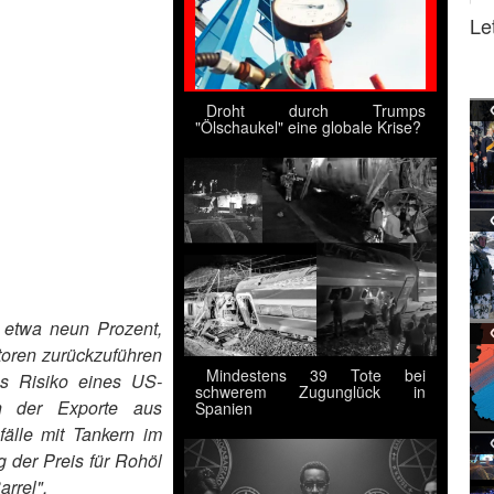
Le
Droht durch Trumps
"Ölschaukel" eine globale Krise?
m etwa neun Prozent,
toren zurückzuführen
Mindestens 39 Tote bei
das Risiko eines US-
schwerem Zugunglück in
ich der Exporte aus
Spanien
älle mit Tankern im
 der Preis für Rohöl
arrel".