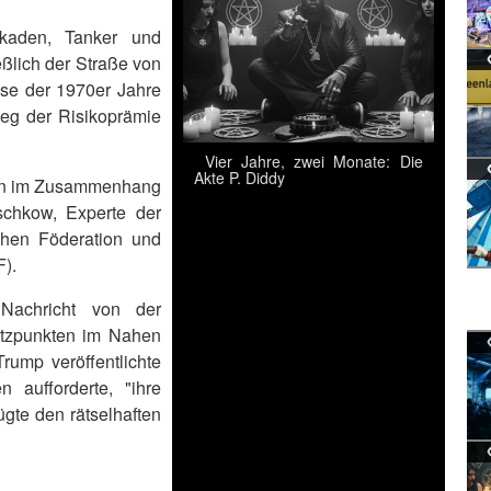
ckaden, Tanker und
ßlich der Straße von
ise der 1970er Jahre
ieg der Risikoprämie
Vier Jahre, zwei Monate: Die
Akte P. Diddy
oren im Zusammenhang
schkow, Experte der
chen Föderation und
).
Nachricht von der
ützpunkten im Nahen
rump veröffentlichte
 aufforderte, "ihre
fügte den rätselhaften