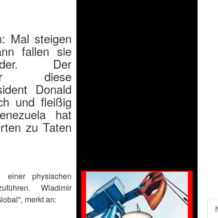
: Mal steigen
nn fallen sie
der. Der
 für diese
sident Donald
h und fleißig
Venezuela hat
orten zu Taten
g einer physischen
uführen. Wladimir
obal", merkt an: