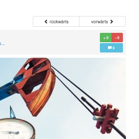
rückwärts
vorwärts
+ 0
- 0
...
0