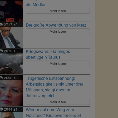
die Medien
Mehr lesen
2717
0
Die große Abwendung von Merz
±
Mehr lesen
2670
0
Kriegswahn: Flamingos
±
überflügeln Taurus
Mehr lesen
2696
0
Trügerische Entspannung:
±
Arbeitslosigkeit sinkt unter drei
Millionen, steigt aber im
Jahresvergleich
Mehr lesen
2844
1
Wieder auf dem Weg zum
±
Notstand? Kiesewetter fordert