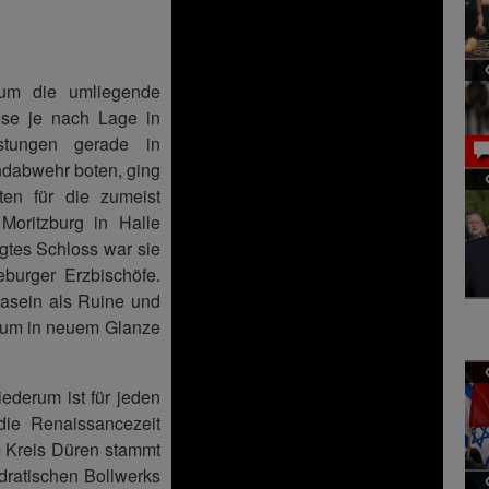
, um die umliegende
ese je nach Lage in
stungen gerade in
indabwehr boten, ging
en für die zumeist
Moritzburg in Halle
igtes Schloss war sie
burger Erzbischöfe.
Dasein als Ruine und
seum in neuem Glanze
iederum ist für jeden
 die Renaissancezeit
m Kreis Düren stammt
dratischen Bollwerks