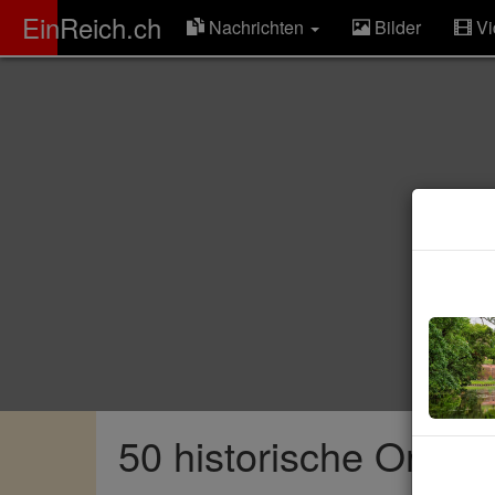
ER
EinReich.ch
Nachrichten
Bilder
Vi
50 historische Orte, 