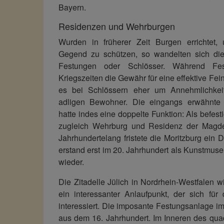
Bayern.
Residenzen und Wehrburgen
Wurden in früherer Zeit Burgen errichtet
Gegend zu schützen, so wandelten sich di
Festungen oder Schlösser. Während Fe
Kriegszeiten die Gewähr für eine effektive Fe
es bei Schlössern eher um Annehmlichkeit
adligen Bewohner. Die eingangs erwähnte 
hatte indes eine doppelte Funktion: Als befest
zugleich Wehrburg und Residenz der Magde
Jahrhundertelang fristete die Moritzburg ein 
erstand erst im 20. Jahrhundert als Kunstmu
wieder.
Die Zitadelle Jülich in Nordrhein-Westfalen w
ein interessanter Anlaufpunkt, der sich für
interessiert. Die imposante Festungsanlage i
aus dem 16. Jahrhundert. Im Inneren des qua