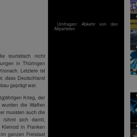
Umfragen: Abkehr von den
Altparteien
e touristisch nicht
rungen in Thüringen
ronach. Letztere ist
ür, dass Deutschland
sbau geprägt war.
gjährigen Krieg, der
n wurden die Waffen
her mussten auch die
 rühmt sich damit,
Kleinod in Franken
im ganzen Freistaat