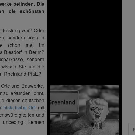
werke befinden. Die
en die schönsten
st Festung war? Oder
en, sondern auch in
ie schon mal im
s Biesdorf in Berlin?
usparkasse, sondern
 wissen Sie um die
in Rheinland-Pfalz?
e Orte und Bauwerke,
r zu erkunden lohnt.
ele dieser deutschen
r historische Ort“
mit
nswürdigkeiten und
te unbedingt kennen