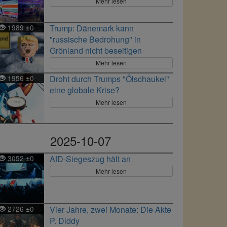
Mehr lesen
1989
0
Trump: Dänemark kann
±
"russische Bedrohung" in
Grönland nicht beseitigen
Mehr lesen
1956
0
Droht durch Trumps "Ölschaukel"
±
eine globale Krise?
Mehr lesen
2025-10-07
3052
0
AfD-Siegeszug hält an
±
Mehr lesen
2726
0
Vier Jahre, zwei Monate: Die Akte
±
P. Diddy