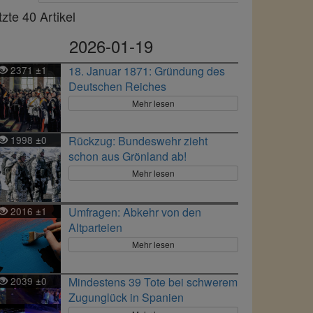
tzte 40 Artikel
2026-01-19
2371
1
18. Januar 1871: Gründung des
±
Deutschen Reiches
Mehr lesen
1998
0
Rückzug: Bundeswehr zieht
±
schon aus Grönland ab!
Mehr lesen
2016
1
Umfragen: Abkehr von den
±
Altparteien
Mehr lesen
2039
0
Mindestens 39 Tote bei schwerem
±
Zugunglück in Spanien