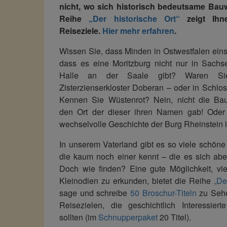
nicht, wo sich historisch bedeutsame Bau
Reihe
„Der historische Ort“
zeigt Ihn
Reiseziele.
Hier mehr erfahren
.
Wissen Sie, dass Minden in Ostwestfalen ein
dass es eine Moritzburg nicht nur in Sachs
Halle an der Saale gibt? Waren S
Zisterzienserkloster Doberan – oder in Schlos
Kennen Sie Wüstenrot? Nein, nicht die Ba
den Ort der dieser ihren Namen gab! Oder
wechselvolle Geschichte der Burg Rheinstein 
In unserem Vaterland gibt es so viele schön
die kaum noch einer kennt – die es sich abe
Doch wie finden? Eine gute Möglichkeit, vi
Kleinodien zu erkunden, bietet die Reihe
„De
sage und schreibe
50 Broschur-Titeln
zu Sehe
Reisezielen, die geschichtlich Interessier
sollten (im
Schnupperpaket
20 Titel).