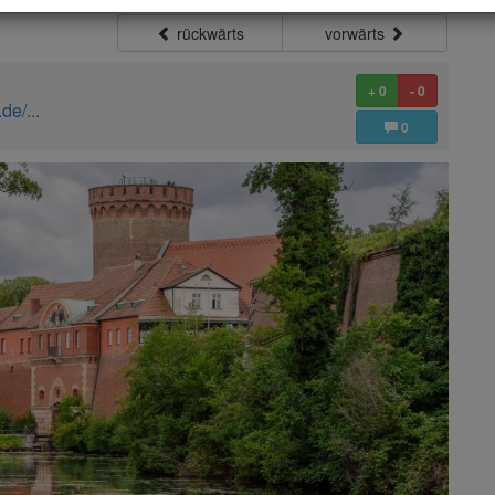
rückwärts
vorwärts
+ 0
- 0
de/...
0