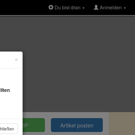
Du bist dran
Anmelden
×
llten
TOP
Artikel posten
hließen