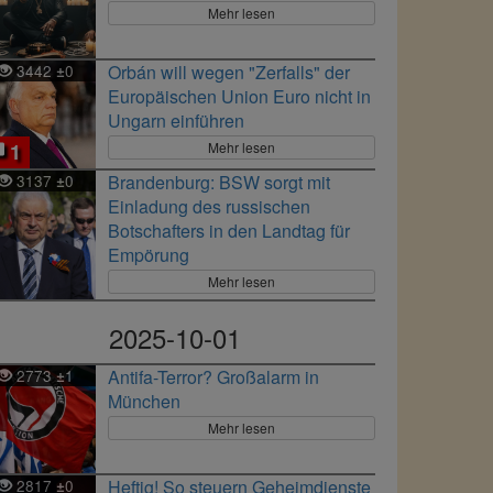
Mehr lesen
3442
0
Orbán will wegen "Zerfalls" der
±
Europäischen Union Euro nicht in
Ungarn einführen
Mehr lesen
1
3137
0
Brandenburg: BSW sorgt mit
±
Einladung des russischen
Botschafters in den Landtag für
Empörung
Mehr lesen
2025-10-01
2773
1
Antifa-Terror? Großalarm in
±
München
Mehr lesen
2817
0
Heftig! So steuern Geheimdienste
±