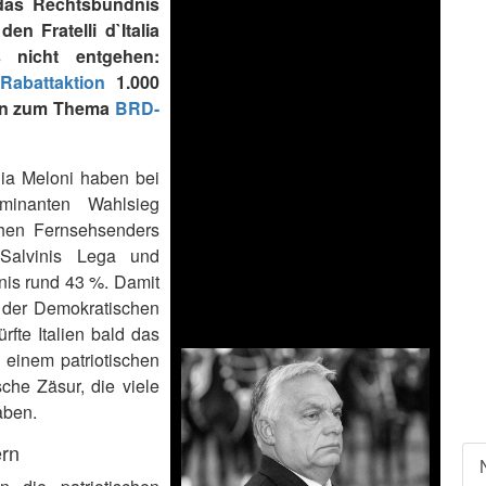
 das Rechtsbündnis
n Fratelli d`Italia
 nicht entgehen:
n
Rabattaktion
1.000
sen zum Thema
BRD-
rgia Meloni haben bei
lminanten Wahlsieg
chen Fernsehsenders
, Salvinis Lega und
nis rund 43 %. Damit
r der Demokratischen
rfte Italien bald das
 einem patriotischen
che Zäsur, die viele
aben.
ern