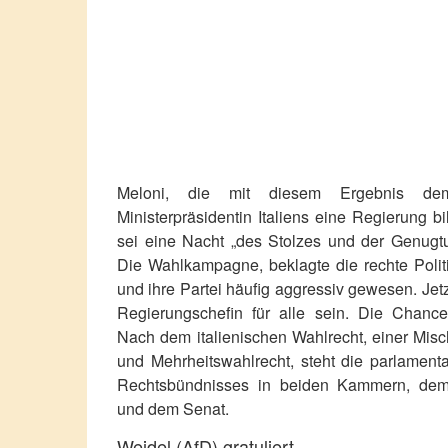
Meloni, die mit diesem Ergebnis dem
Ministerpräsidentin Italiens eine Regierung b
sei eine Nacht „des Stolzes und der Genugtuu
Die Wahlkampagne, beklagte die rechte Politi
und ihre Partei häufig aggressiv gewesen. Jetz
Regierungschefin für alle sein. Die Chance
Nach dem italienischen Wahlrecht, einer Misc
und Mehrheitswahlrecht, steht die parlament
Rechtsbündnisses in beiden Kammern, de
und dem Senat.
Weidel (AfD) gratuliert