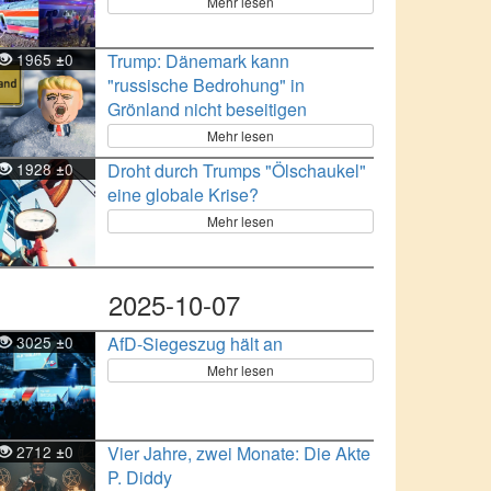
Mehr lesen
1965
0
Trump: Dänemark kann
±
"russische Bedrohung" in
Grönland nicht beseitigen
Mehr lesen
1928
0
Droht durch Trumps "Ölschaukel"
±
eine globale Krise?
Mehr lesen
2025-10-07
3025
0
AfD-Siegeszug hält an
±
Mehr lesen
2712
0
Vier Jahre, zwei Monate: Die Akte
±
P. Diddy