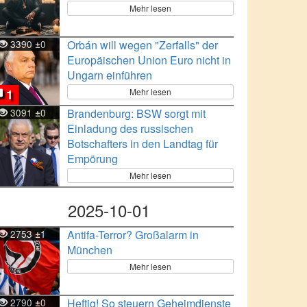
Mehr lesen
3390
0
Orbán will wegen "Zerfalls" der
±
Europäischen Union Euro nicht in
Ungarn einführen
Mehr lesen
1
3091
0
Brandenburg: BSW sorgt mit
±
Einladung des russischen
Botschafters in den Landtag für
Empörung
Mehr lesen
2025-10-01
2753
1
Antifa-Terror? Großalarm in
±
München
Mehr lesen
2790
0
Heftig! So steuern Geheimdienste
±