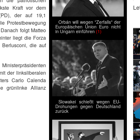
 die patriotischen
Le
ärkste Kraft vor dem
 (PD), der auf 19,1
Orbán will wegen "Zerfalls" der
die Protestbewegung
Europäischen Union Euro nicht
. Danach folgt Matteo
in Ungarn einführen
(1)
nter liegt die Forza
o Berlusconi, die auf
 Ministerpräsidenten
t der linksliberalen
sters Carlo Calenda
ie grünlinke Allianz
Slowakei schießt wegen EU-
Drohungen gegen Deutschland
zurück