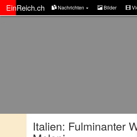
ER
EinReich.ch
Nachrichten
Bilder
Vi
Italien: Fulminanter 