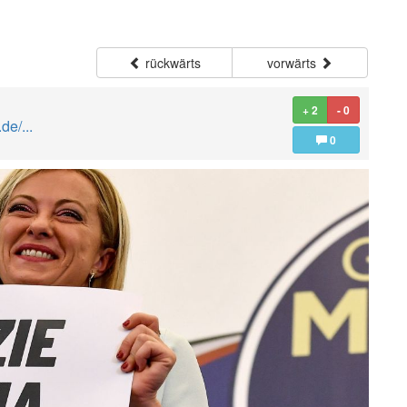
rückwärts
vorwärts
+ 2
- 0
de/...
0