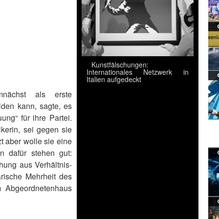
Kunstfälschungen:
Internationales Netzwerk in
Italien aufgedeckt
nächst als erste
ilden kann, sagte, es
ng“ für ihre Partei.
kerin, sei gegen sie
t aber wolle sie eine
n dafür stehen gut:
hung aus Verhältnis-
arische Mehrheit des
m Abgeordnetenhaus