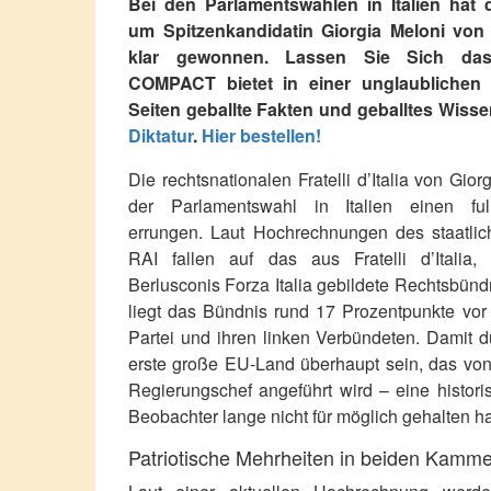
Bei den Parlamentswahlen in Italien hat
um Spitzenkandidatin Giorgia Meloni von de
klar gewonnen. Lassen Sie Sich das
COMPACT bietet in einer unglaubliche
Seiten geballte Fakten und geballtes Wis
Diktatur
.
Hier bestellen!
Die rechtsnationalen Fratelli d’Italia von Gio
der Parlamentswahl in Italien einen fu
errungen. Laut Hochrechnungen des staatli
RAI fallen auf das aus Fratelli d’Italia
Berlusconis Forza Italia gebildete Rechtsbünd
liegt das Bündnis rund 17 Prozentpunkte vo
Partei und ihren linken Verbündeten. Damit dü
erste große EU-Land überhaupt sein, das von
Regierungschef angeführt wird – eine historis
Beobachter lange nicht für möglich gehalten h
Patriotische Mehrheiten in beiden Kamm