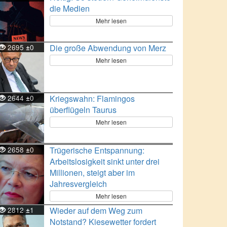
die Medien
Mehr lesen
2695
0
Die große Abwendung von Merz
±
Mehr lesen
2644
0
Kriegswahn: Flamingos
±
überflügeln Taurus
Mehr lesen
2658
0
Trügerische Entspannung:
±
Arbeitslosigkeit sinkt unter drei
Millionen, steigt aber im
Jahresvergleich
Mehr lesen
2812
1
Wieder auf dem Weg zum
±
Notstand? Kiesewetter fordert