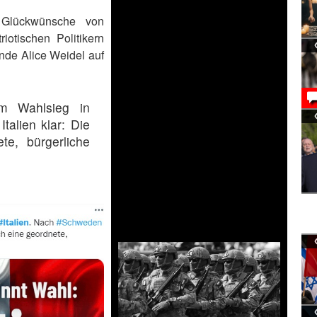
 Glückwünsche von
iotischen Politikern
nde Alice Weidel auf
um Wahlsieg in
talien klar: Die
te, bürgerliche