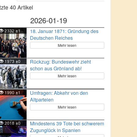
tzte 40 Artikel
2026-01-19
2332
1
18. Januar 1871: Gründung des
±
Deutschen Reiches
Mehr lesen
1973
0
Rückzug: Bundeswehr zieht
±
schon aus Grönland ab!
Mehr lesen
1990
1
Umfragen: Abkehr von den
±
Altparteien
Mehr lesen
2018
0
Mindestens 39 Tote bei schwerem
±
Zugunglück in Spanien