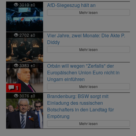
3010
0
AfD-Siegeszug hält an
±
Mehr lesen
2702
0
Vier Jahre, zwei Monate: Die Akte P.
±
Diddy
Mehr lesen
3383
0
Orbán will wegen "Zerfalls" der
±
Europäischen Union Euro nicht in
Ungarn einführen
Mehr lesen
1
3076
0
Brandenburg: BSW sorgt mit
±
Einladung des russischen
Botschafters in den Landtag für
Empörung
Mehr lesen