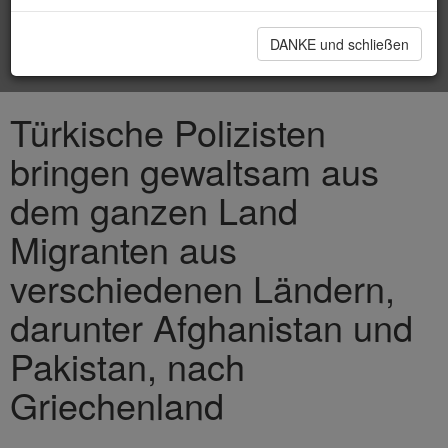
DANKE und schließen
Türkische Polizisten
bringen gewaltsam aus
dem ganzen Land
Migranten aus
verschiedenen Ländern,
darunter Afghanistan und
Pakistan, nach
Griechenland