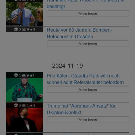
bestätigt
Mehr lesen
3559
0
Heute vor 80 Jahren: Bomben-
±
Holocaust in Dresden
Mehr lesen
2024-11-19
3969
1
Prioritäten: Claudia Roth will noch
±
schnell acht Referatsleiter befördern
Mehr lesen
3804
0
Trump hat "Abraham-Ansatz" für
±
Ukraine-Konflikt
Mehr lesen