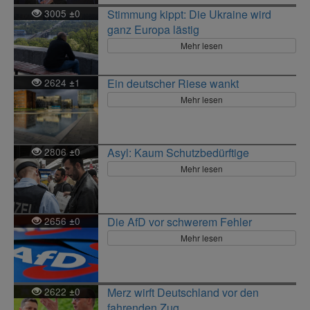
3005
0
Stimmung kippt: Die Ukraine wird
±
ganz Europa lästig
Mehr lesen
2624
1
Ein deutscher Riese wankt
±
Mehr lesen
2806
0
Asyl: Kaum Schutzbedürftige
±
Mehr lesen
2656
0
Die AfD vor schwerem Fehler
±
Mehr lesen
2622
0
Merz wirft Deutschland vor den
±
fahrenden Zug