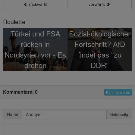
rückwärts
vorwärts
Roulette
Türkei und FSA
Sozial-ökologischer
rücken in
Fortschritt? AfD
Nordsyrien vor - Es
findet das "zu
drohen
DDR"
Zusammenstöße
mit US-
Kommentare: 0
Kommentieren
unterstützten
Milizen
Name
Notwendig