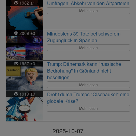
1982
1
Umfragen: Abkehr von den Altparteien
±
Mehr lesen
2009
0
Mindestens 39 Tote bei schwerem
±
Zugunglück in Spanien
Mehr lesen
1957
0
Trump: Dänemark kann "russische
±
Bedrohung" in Grönland nicht
beseitigen
Mehr lesen
1919
0
Droht durch Trumps "Ölschaukel" eine
±
globale Krise?
Mehr lesen
2025-10-07