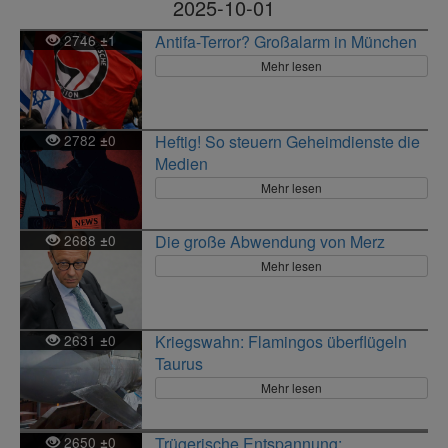
2025-10-01
2746
1
Antifa-Terror? Großalarm in München
±
Mehr lesen
2782
0
Heftig! So steuern Geheimdienste die
±
Medien
Mehr lesen
2688
0
Die große Abwendung von Merz
±
Mehr lesen
2631
0
Kriegswahn: Flamingos überflügeln
±
Taurus
Mehr lesen
2650
0
Trügerische Entspannung:
±