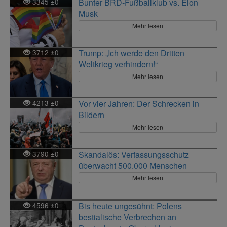
3345
0
Bunter BRD-Fußballklub vs. Elon
±
Musk
Mehr lesen
3712
0
Trump: „Ich werde den Dritten
±
Weltkrieg verhindern!“
Mehr lesen
4213
0
Vor vier Jahren: Der Schrecken in
±
Bildern
Mehr lesen
3790
0
Skandalös: Verfassungsschutz
±
überwacht 500.000 Menschen
Mehr lesen
4596
0
Bis heute ungesühnt: Polens
±
bestialische Verbrechen an