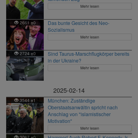
Mehr lesen
2661
0
Das bunte Gesicht des Neo-
±
Sozialismus
Mehr lesen
2724
0
Sind Taurus-Marschflugkörper bereits
±
in der Ukraine?
Mehr lesen
2025-02-14
3544
1
München: Zuständige
±
Oberstaatsanwältin spricht nach
Anschlag von "islamistischer
Motivation"
Mehr lesen
3067
0
Hammer! Auch Robert F. Kennedy Jr.
±