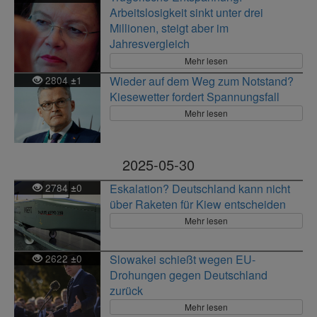
Arbeitslosigkeit sinkt unter drei
Millionen, steigt aber im
Jahresvergleich
Mehr lesen
2804
1
Wieder auf dem Weg zum Notstand?
±
Kiesewetter fordert Spannungsfall
Mehr lesen
2025-05-30
2784
0
Eskalation? Deutschland kann nicht
±
über Raketen für Kiew entscheiden
Mehr lesen
2622
0
Slowakei schießt wegen EU-
±
Drohungen gegen Deutschland
zurück
Mehr lesen