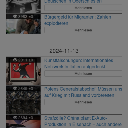
Deutschen in Oberschlesien
Mehr lesen
3983
0
Bürgergeld für Migranten: Zahlen
±
explodieren
Mehr lesen
2024-11-13
2911
0
Kunstfälschungen: Internationales
±
Netzwerk in Italien aufgedeckt
Mehr lesen
2649
0
Polens Generalstabschef: Müssen uns
±
auf Krieg mit Russland vorbereiten
Mehr lesen
2694
0
Strafzölle? China plant E-Auto-
±
Produktion in Eisenach – auch andere