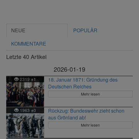
NEUE
POPULÄR
KOMMENTARE
Letzte 40 Artikel
2026-01-19
2319
1
18. Januar 1871: Gründung des
±
Deutschen Reiches
Mehr lesen
1963
0
Rückzug: Bundeswehr zieht schon
±
aus Grönland ab!
Mehr lesen