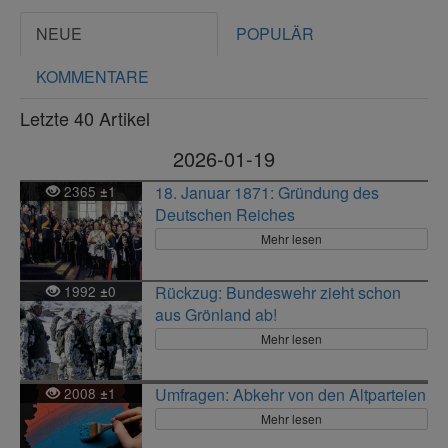
NEUE
POPULÄR
KOMMENTARE
Letzte 40 Artikel
2026-01-19
2365
1
18. Januar 1871: Gründung des
±
Deutschen Reiches
Mehr lesen
1992
0
Rückzug: Bundeswehr zieht schon
±
aus Grönland ab!
Mehr lesen
2008
1
Umfragen: Abkehr von den Altparteien
±
Mehr lesen