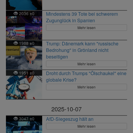
2036
0
Mindestens 39 Tote bei schwerem
±
Zugunglück in Spanien
Mehr lesen
1988
0
Trump: Dänemark kann "russische
±
Bedrohung" in Grönland nicht
beseitigen
Mehr lesen
1951
0
Droht durch Trumps "Ölschaukel" eine
±
globale Krise?
Mehr lesen
2025-10-07
3047
0
AfD-Siegeszug hält an
±
Mehr lesen