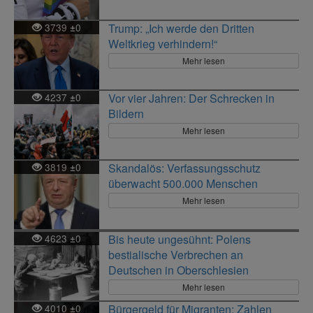
3739
0
Trump: „Ich werde den Dritten
±
Weltkrieg verhindern!“
Mehr lesen
4237
0
Vor vier Jahren: Der Schrecken in
±
Bildern
Mehr lesen
3819
0
Skandalös: Verfassungsschutz
±
überwacht 500.000 Menschen
Mehr lesen
4623
0
Bis heute ungesühnt: Polens
±
bestialische Verbrechen an
Deutschen in Oberschlesien
Mehr lesen
4010
0
Bürgergeld für Migranten: Zahlen
±