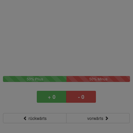
50%
50%
50% Plius
50% Minus
Plus
Minus
+ 0
- 0
rückwärts
vorwärts