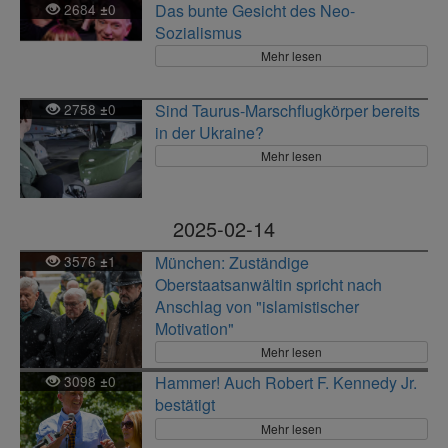
2684
0
Das bunte Gesicht des Neo-
±
Sozialismus
Mehr lesen
2758
0
Sind Taurus-Marschflugkörper bereits
±
in der Ukraine?
Mehr lesen
2025-02-14
3576
1
München: Zuständige
±
Oberstaatsanwältin spricht nach
Anschlag von "islamistischer
Motivation"
Mehr lesen
3098
0
Hammer! Auch Robert F. Kennedy Jr.
±
bestätigt
Mehr lesen