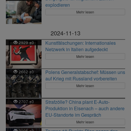
explodieren
Mehr lesen
2024-11-13
2929
0
Kunstfälschungen: Internationales
±
Netzwerk in Italien aufgedeckt
Mehr lesen
2662
0
Polens Generalstabschef: Müssen uns
±
auf Krieg mit Russland vorbereiten
Mehr lesen
2707
0
Strafzölle? China plant E-Auto-
±
Produktion in Eisenach – auch andere
EU-Standorte im Gespräch
Mehr lesen
2995
0
±