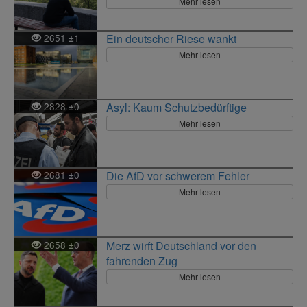
Mehr lesen
2651
1
Ein deutscher Riese wankt
±
Mehr lesen
2828
0
Asyl: Kaum Schutzbedürftige
±
Mehr lesen
2681
0
Die AfD vor schwerem Fehler
±
Mehr lesen
2658
0
Merz wirft Deutschland vor den
±
fahrenden Zug
Mehr lesen