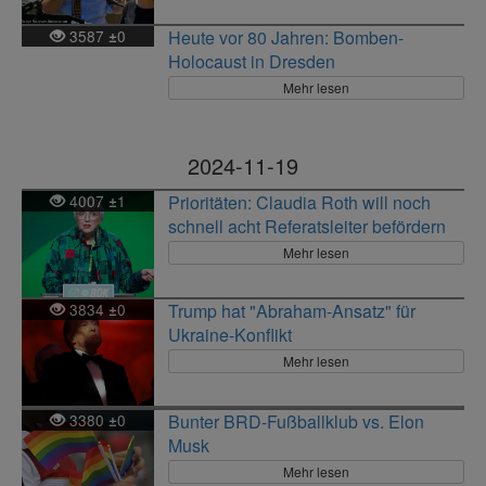
3587
0
Heute vor 80 Jahren: Bomben-
±
Holocaust in Dresden
Mehr lesen
2024-11-19
4007
1
Prioritäten: Claudia Roth will noch
±
schnell acht Referatsleiter befördern
Mehr lesen
3834
0
Trump hat "Abraham-Ansatz" für
±
Ukraine-Konflikt
Mehr lesen
3380
0
Bunter BRD-Fußballklub vs. Elon
±
Musk
Mehr lesen