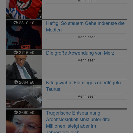
Mehr lesen
2810
0
Heftig! So steuern Geheimdienste die
±
Medien
Mehr lesen
2716
0
Die große Abwendung von Merz
±
Mehr lesen
2664
0
Kriegswahn: Flamingos überflügeln
±
Taurus
Mehr lesen
2690
0
Trügerische Entspannung:
±
Arbeitslosigkeit sinkt unter drei
Millionen, steigt aber im
Jahresvergleich