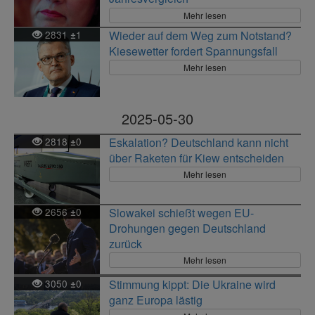
Mehr lesen
2831
1
Wieder auf dem Weg zum Notstand?
±
Kiesewetter fordert Spannungsfall
Mehr lesen
2025-05-30
2818
0
Eskalation? Deutschland kann nicht
±
über Raketen für Kiew entscheiden
Mehr lesen
2656
0
Slowakei schießt wegen EU-
±
Drohungen gegen Deutschland
zurück
Mehr lesen
3050
0
Stimmung kippt: Die Ukraine wird
±
ganz Europa lästig