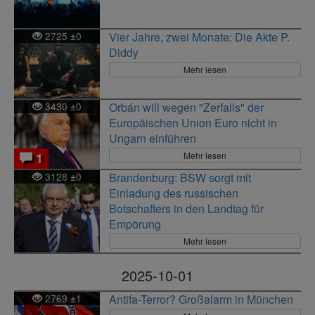
2725
0
Vier Jahre, zwei Monate: Die Akte P.
±
Diddy
Mehr lesen
3430
0
Orbán will wegen "Zerfalls" der
±
Europäischen Union Euro nicht in
Ungarn einführen
Mehr lesen
1
3128
0
Brandenburg: BSW sorgt mit
±
Einladung des russischen
Botschafters in den Landtag für
Empörung
Mehr lesen
2025-10-01
2769
1
Antifa-Terror? Großalarm in München
±