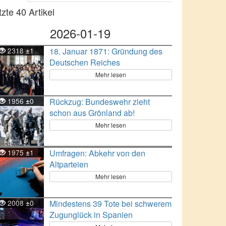
tzte 40 Artikel
2026-01-19
2318
1
18. Januar 1871: Gründung des
±
Deutschen Reiches
Mehr lesen
1956
0
Rückzug: Bundeswehr zieht
±
schon aus Grönland ab!
Mehr lesen
1975
1
Umfragen: Abkehr von den
±
Altparteien
Mehr lesen
2008
0
Mindestens 39 Tote bei schwerem
±
Zugunglück in Spanien