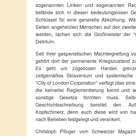
sogenannten Linken und sogenannten Rec
befände sich in diesen bedeutungslosen G
Schlüssel für eine generelle Abkühlung. Wä
Seiten angeheizten Menschen auf den zweiten
werden, lachen sich die Großmeister der "
Delirium.
Seit ihrer gespenstischen Machtergreifung 
gehört dort der permanente Kriegszustand z
Es geht um zügellosen Handel, grenze
zeitgemäßes Sklaventum und systemische D
"City of London Corporation" verfügt über eine 
die keinerlei Reglementierung kennt und w
sonstige Gesetze fürchten muss. Selbs
Geschichtsschreibung bereitet den Aufs
Kopfschmerz, denn auch diese wird von ha
nach Belieben festgelegt und verankert.
Christoph Pfluger vom Schweizer Magaz