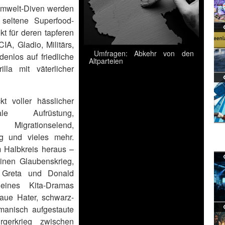
 Umwelt-Diven werden
seltene Superfood-
t für deren tapferen
A, Gladio, Militärs,
Umfragen: Abkehr von den
enlos auf friedliche
Altparteien
lla mit väterlicher
t voller hässlicher
le Aufrüstung,
 Migrationselend,
ng und vieles mehr.
 Halbkreis heraus –
inen Glaubenskrieg,
n Greta und Donald
eines Kita-Dramas
laue Hater, schwarz-
manisch aufgestaute
gerkrieg zwischen