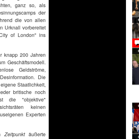
hten, ganz so, als
esinnungscamps der
hrend die von allen
 Urknall vorbereitet
City of London" ins
vor knapp 200 Jahren
um Geschäftsmodell.
nlose Geldströme,
esinformation. Die
eigene Staatlichkeit,
eder britische noch
t die "objektive"
ichtsräten keinen
useigenen Experten
in
Zeitpunkt
äußerte