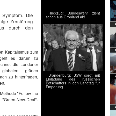
Rückzug: Bundeswehr zieht
n Symptom. Die
schon aus Grönland ab!
chige Zerstörung
us durch den
len Kapitalismus zum
r geht es darum zu
chnet die Londoner
globalen grünen
Brandenburg: BSW sorgt mit
ach zu hinterfragen,
Einladung des russischen
rt.
Botschafters in den Landtag für
Empörung
e Methode "Follow the
 "Green-New-Deal"-