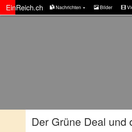
ER
EinReich.ch
Nachrichten
Bilder
Vi
Der Grüne Deal und 