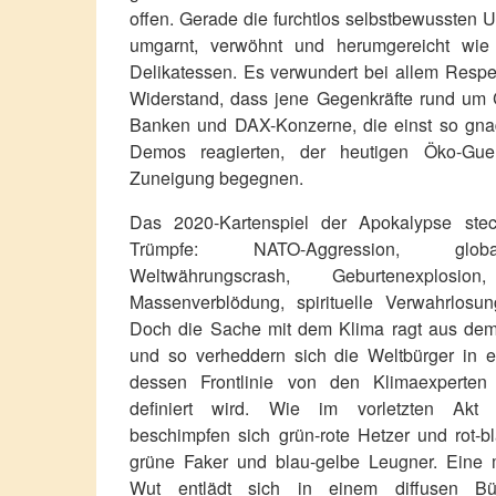
offen. Gerade die furchtlos selbstbewussten
umgarnt, verwöhnt und herumgereicht wie 
Delikatessen. Es verwundert bei allem Respek
Widerstand, dass jene Gegenkräfte rund um CI
Banken und DAX-Konzerne, die einst so gnad
Demos reagierten, der heutigen Öko-Gueri
Zuneigung begegnen.
Das 2020-Kartenspiel der Apokalypse steck
Trümpfe: NATO-Aggression, globa
Weltwährungscrash, Geburtenexplosion,
Massenverblödung, spirituelle Verwahrlosu
Doch die Sache mit dem Klima ragt aus dem
und so verheddern sich die Weltbürger in e
dessen Frontlinie von den Klimaexperte
definiert wird. Wie im vorletzten Akt 
beschimpfen sich grün-rote Hetzer und rot-b
grüne Faker und blau-gelbe Leugner. Eine 
Wut entlädt sich in einem diffusen Bür