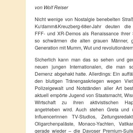
von Wolf Reiser
Nicht wenige von Nostalgie benebelten Str
Ku'damm&Kreuzberg-68er-Jahr deuten die
FFF- und XR-Demos als Renaissance ihrer S
so schwärmen die alten grauen Männer, g
Generation mit Mumm, Wut und revolutionärem 
Sicherlich kann man das so sehen und ger
neuen jungen Internationalen, die man sc
Demenz abgehakt hatte. Allerdings: Ein auffäl
den blutigen Tränengaskriegen wegen Viet
Polizeigewalt und Notständen aller Art bes
aktuell empörte Jugend von Staatsmacht, Wiss
Wirtschaft zu ihren aktivistischen Ha
angetrieben wird. Auch stehen Greta und
Influencerinnen TV-Studios, Zeitungsredakt
Oligarchenpaläste, Monaco-Yachten, Vatik
gerade wieder – die Davoser Premium-Suit