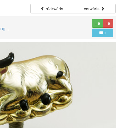
rückwärts
vorwärts
+ 0
- 0
ng...
0