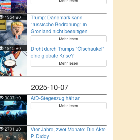
Mehr lesen
1954
0
Trump: Dänemark kann
±
"russische Bedrohung" in
Grönland nicht beseitigen
Mehr lesen
1915
0
Droht durch Trumps "Ölschaukel"
±
eine globale Krise?
Mehr lesen
2025-10-07
3007
0
AfD-Siegeszug hält an
±
Mehr lesen
2701
0
Vier Jahre, zwei Monate: Die Akte
±
P. Diddy