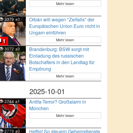
Mehr lesen
3379
0
Orbán will wegen "Zerfalls" der
±
Europäischen Union Euro nicht in
Ungarn einführen
Mehr lesen
1
3072
0
Brandenburg: BSW sorgt mit
±
Einladung des russischen
Botschafters in den Landtag für
Empörung
Mehr lesen
2025-10-01
2744
1
Antifa-Terror? Großalarm in
±
München
Mehr lesen
2779
0
Heftig! So steuern Geheimdienste
±