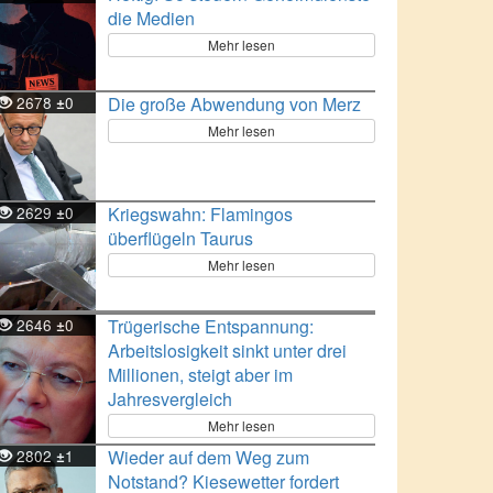
die Medien
Mehr lesen
2678
0
Die große Abwendung von Merz
±
Mehr lesen
2629
0
Kriegswahn: Flamingos
±
überflügeln Taurus
Mehr lesen
2646
0
Trügerische Entspannung:
±
Arbeitslosigkeit sinkt unter drei
Millionen, steigt aber im
Jahresvergleich
Mehr lesen
2802
1
Wieder auf dem Weg zum
±
Notstand? Kiesewetter fordert