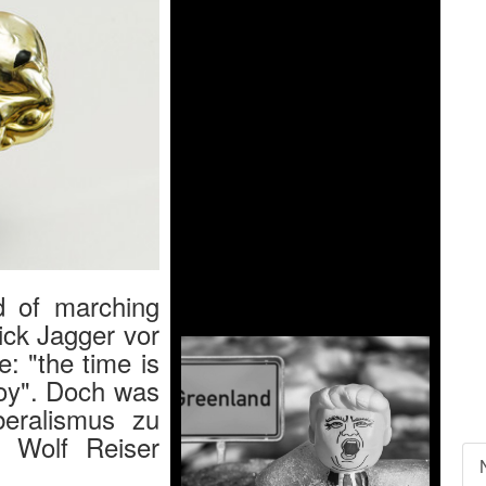
d of marching
ick Jagger vor
: "the time is
 boy". Doch was
eralismus zu
 Wolf Reiser