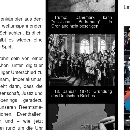
Le
Trump: Dänemark kann
aßenkämpfer aus dem
"russische Bedrohung" in
 weltumspannenden
Grönland nicht beseitigen
chlachten. Endlich,
ibt es wieder eine
Spirit.
ührt sein von einer
hon unter digitaler
liger Unterschied zu
nam, Imperialismus,
teht darin, dass die
18. Januar 1871: Gründung
enschaft, Justiz und
des Deutschen Reiches
ppenings geradezu
 unseren Reemtsma-
ionen, Eventhallen,
an und – wie jetzt
en rund um die Uhr