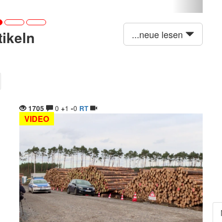
tikeln
...neue lesen
0
1
0
1705
+
-
RT