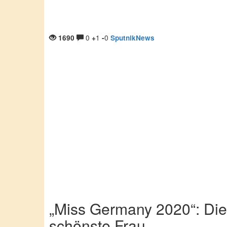
0
1
0
1690
+
-
SputnikNews
„Miss Germany 2020“: Die
schönste Frau