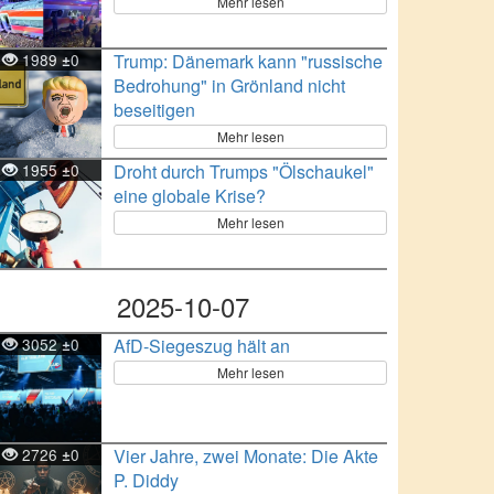
Mehr lesen
1989
0
Trump: Dänemark kann "russische
±
Bedrohung" in Grönland nicht
beseitigen
Mehr lesen
1955
0
Droht durch Trumps "Ölschaukel"
±
eine globale Krise?
Mehr lesen
2025-10-07
3052
0
AfD-Siegeszug hält an
±
Mehr lesen
2726
0
Vier Jahre, zwei Monate: Die Akte
±
P. Diddy