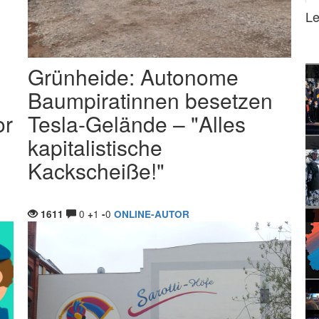
Le
Grünheide: Autonome
Baumpiratinnen besetzen
or
Tesla-Gelände – "Alles
kapitalistische
Kackscheiße!"
0
1
0
1611
+
-
ONLINE-AUTOR