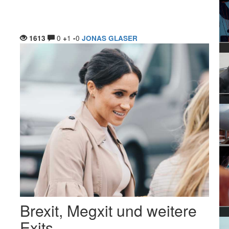
0
1
0
1613
+
-
JONAS GLASER
Brexit, Megxit und weitere
Exits