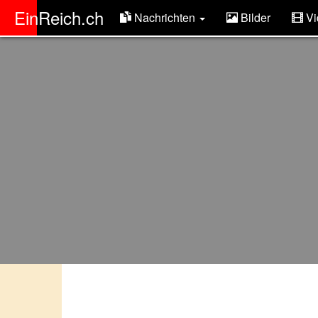
ER
EinReich.ch
Nachrichten
Bilder
Vi