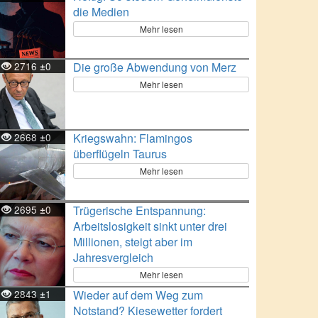
die Medien
Mehr lesen
2716
0
Die große Abwendung von Merz
±
Mehr lesen
2668
0
Kriegswahn: Flamingos
±
überflügeln Taurus
Mehr lesen
2695
0
Trügerische Entspannung:
±
Arbeitslosigkeit sinkt unter drei
Millionen, steigt aber im
Jahresvergleich
Mehr lesen
2843
1
Wieder auf dem Weg zum
±
Notstand? Kiesewetter fordert