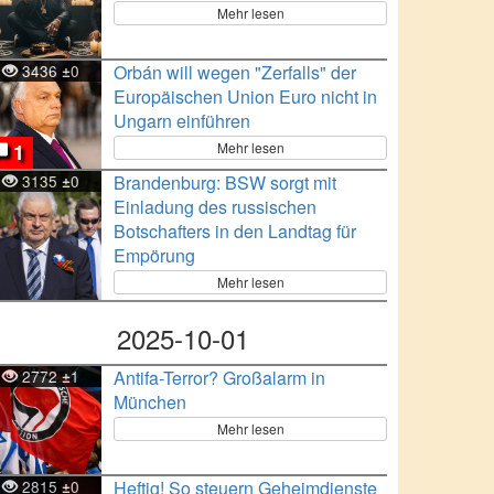
Mehr lesen
3436
0
Orbán will wegen "Zerfalls" der
±
Europäischen Union Euro nicht in
Ungarn einführen
Mehr lesen
1
3135
0
Brandenburg: BSW sorgt mit
±
Einladung des russischen
Botschafters in den Landtag für
Empörung
Mehr lesen
2025-10-01
2772
1
Antifa-Terror? Großalarm in
±
München
Mehr lesen
2815
0
Heftig! So steuern Geheimdienste
±