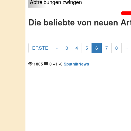
Abtreibungen zwingen
Die beliebte von neuen Ar
ERSTE
«
3
4
5
6
7
8
»
0
1
0
1805
+
-
SputnikNews