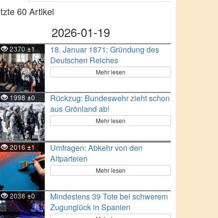
tzte 60 Artikel
2026-01-19
2370
1
18. Januar 1871: Gründung des
±
Deutschen Reiches
Mehr lesen
1998
0
Rückzug: Bundeswehr zieht schon
±
aus Grönland ab!
Mehr lesen
2016
1
Umfragen: Abkehr von den
±
Altparteien
Mehr lesen
2038
0
Mindestens 39 Tote bei schwerem
±
Zugunglück in Spanien