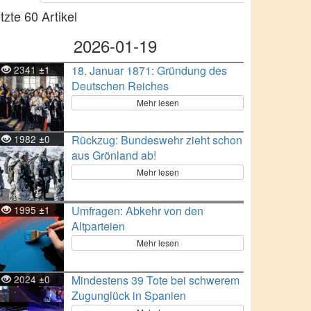
tzte 60 Artikel
2026-01-19
2341
1
18. Januar 1871: Gründung des
±
Deutschen Reiches
Mehr lesen
1982
0
Rückzug: Bundeswehr zieht schon
±
aus Grönland ab!
Mehr lesen
1995
1
Umfragen: Abkehr von den
±
Altparteien
Mehr lesen
2024
0
Mindestens 39 Tote bei schwerem
±
Zugunglück in Spanien