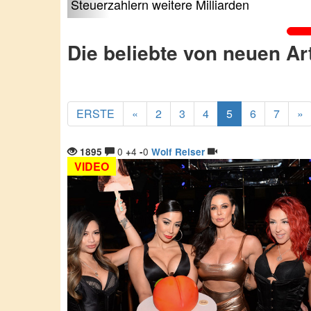
Steuerzahlern weitere Milliarden
Die beliebte von neuen Ar
ERSTE
«
2
3
4
5
6
7
»
0
4
0
1895
+
-
Wolf Reiser