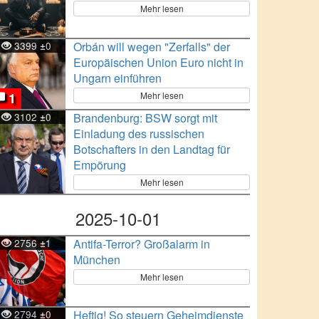
Mehr lesen
3399
0
Orbán will wegen "Zerfalls" der
±
Europäischen Union Euro nicht in
Ungarn einführen
Mehr lesen
1
3102
0
Brandenburg: BSW sorgt mit
±
Einladung des russischen
Botschafters in den Landtag für
Empörung
Mehr lesen
2025-10-01
2756
1
Antifa-Terror? Großalarm in
±
München
Mehr lesen
2794
0
Heftig! So steuern Geheimdienste
±