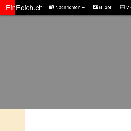
ER
EinReich.ch
Nachrichten
Bilder
Vi