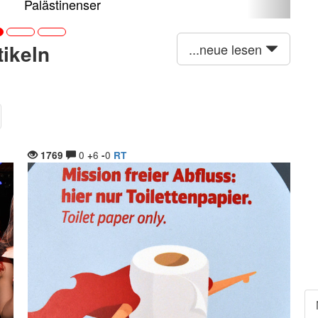
Palästinenser
tikeln
...neue lesen
0
6
0
1769
+
-
RT