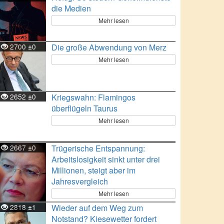
die Medien
Mehr lesen
2700
0
Die große Abwendung von Merz
±
Mehr lesen
2652
0
Kriegswahn: Flamingos
±
überflügeln Taurus
Mehr lesen
2667
0
Trügerische Entspannung:
±
Arbeitslosigkeit sinkt unter drei
Millionen, steigt aber im
Jahresvergleich
Mehr lesen
2818
1
Wieder auf dem Weg zum
±
Notstand? Kiesewetter fordert