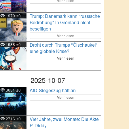
Mehr lesen
1970
0
Trump: Dänemark kann "russische
±
Bedrohung" in Grönland nicht
beseitigen
Mehr lesen
1938
0
Droht durch Trumps "Ölschaukel"
±
eine globale Krise?
Mehr lesen
2025-10-07
3031
0
AfD-Siegeszug hält an
±
Mehr lesen
2716
0
Vier Jahre, zwei Monate: Die Akte
±
P. Diddy