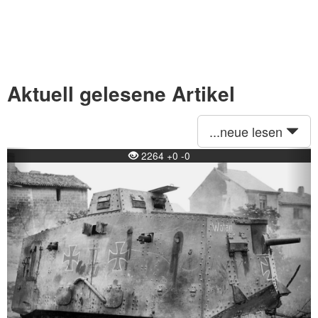
Aktuell gelesene Artikel
...neue lesen
Previous
Ne
2264 +0 -0