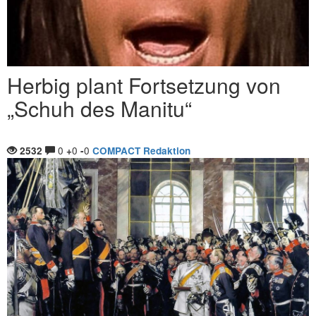
Herbig plant Fortsetzung von
„Schuh des Manitu“
0
0
0
2532
+
-
COMPACT Redaktion