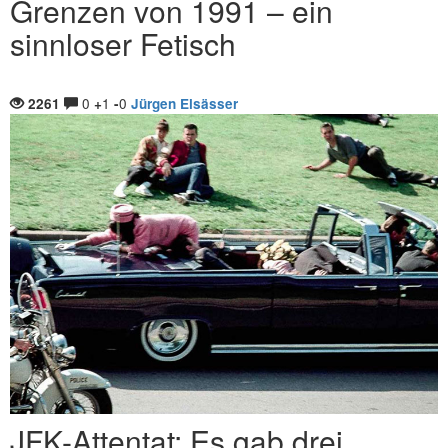
Grenzen von 1991 – ein
sinnloser Fetisch
0
1
0
2261
+
-
Jürgen Elsässer
JFK-Attentat: Es gab drei