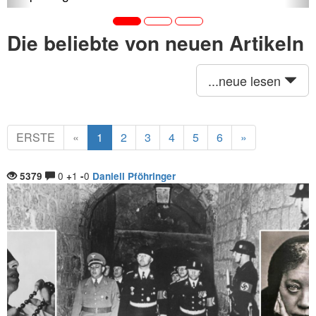
Die beliebte von neuen Artikeln
...neue lesen
ERSTE
«
1
2
3
4
5
6
»
0
1
0
5379
+
-
Daniell Pföhringer