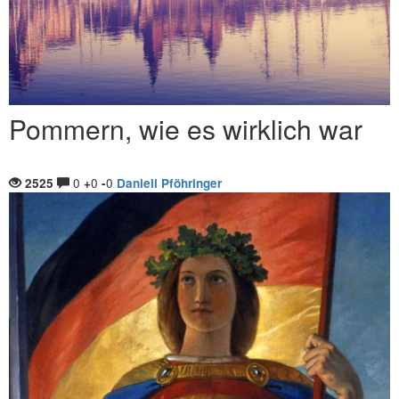
Pommern, wie es wirklich war
0
0
0
2525
+
-
Daniell Pföhringer