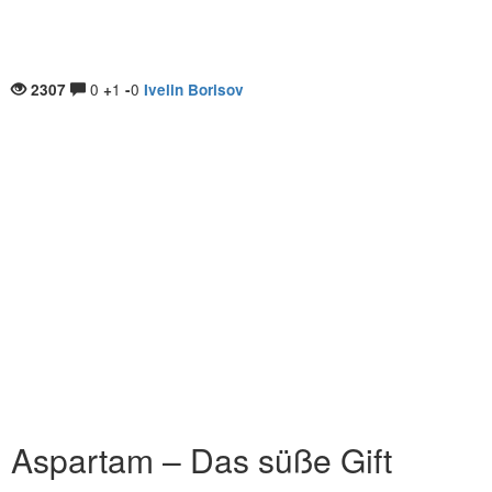
0
1
0
2307
+
-
Ivelin Borisov
Aspartam – Das süße Gift