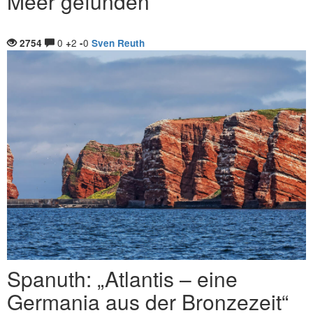
Meer gefunden
0
2
0
2754
+
-
Sven Reuth
Spanuth: „Atlantis – eine
Germania aus der Bronzezeit“